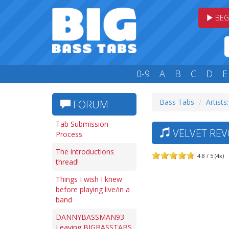
BEG
0-9
A
B
C
D
E
Bass Tabs
Artists:
FORUM
Tab Submission
VELVET REV
Process
The introductions
4.8 / 5 (4x)
thread!
Things I wish I knew
before playing live/in a
band
DANNYBASSMAN93
Leaving BIGBASSTABS