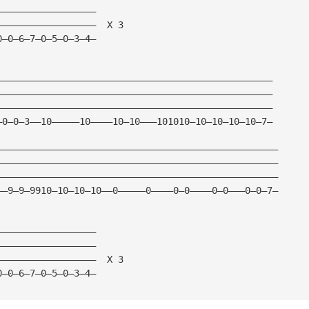
——————————————————
——————————————————  X 3 
0—0—6—7—0—5—0—3—4—
——————————————————————————————————————————————————
——————————————————————————————————————————————————
——————————————————————————————————————————————————
—0—0—3——10—————10————10—10———101010—10—10—10—10—7—
———————————————————————————————————————————————————
———————————————————————————————————————————————————
———————————————————————————————————————————————————
——9—9—9910—10—10—10——0—————0————0—0————0—0———0—0—7—
——————————————————
——————————————————
——————————————————  X 3 
0—0—6—7—0—5—0—3—4—