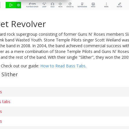
et Revolver
hard rock supergroup consisting of former Guns N' Roses members S
nk band Wasted Youth. Stone Temple Pilots singer Scott Weiland was V
 the band in 2008. In 2004, the band achieved commercial success with t
ver as a mere combination of Stone Temple Pilots and Guns N' Roses, 
and the rest of the band. With their single "Slither", they won the
 Check out our guide:
How to Read Bass Tabs
.
 Slither
bs
s tabs
bs
bs