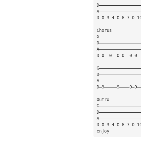
D————————————————
A————————————————
D—0—3—4—0—6—7—0—1
Chorus
G————————————————
D————————————————
A————————————————
D—0——0——0—0——0—0—
G————————————————
D————————————————
A————————————————
D—9—————9————9—9—
Outro 
G————————————————
D————————————————
A————————————————
D—0—3—4—0—6—7—0—1
enjoy