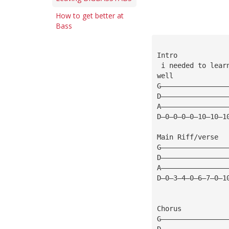
How to get better at
Bass
Intro
 i needed to lear
well
G————————————————
D————————————————
A————————————————
D—0—0—0—0—10—10—1
Main Riff/verse
G————————————————
D————————————————
A————————————————
D—0—3—4—0—6—7—0—1
Chorus
G————————————————
D————————————————