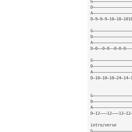
G————————————————
D————————————————
A————————————————
D—9—9—9—10—10—101
G————————————————
D————————————————
A————————————————
D—0——0—0——0—0—0——
G————————————————
D————————————————
A————————————————
D—10—10—10—24—14—
G————————————————
D————————————————
A————————————————
D—12———12———12—12
intro/verse
G————————————————