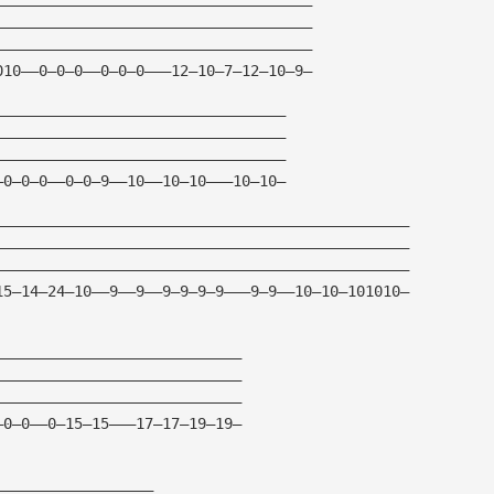
————————————————————————————————————
————————————————————————————————————
————————————————————————————————————
010——0—0—0——0—0—0———12—10—7—12—10—9—
—————————————————————————————————
—————————————————————————————————
—————————————————————————————————
—0—0—0——0—0—9——10——10—10———10—10—
———————————————————————————————————————————————
———————————————————————————————————————————————
———————————————————————————————————————————————
15—14—24—10——9——9——9—9—9—9———9—9——10—10—101010—
————————————————————————————
————————————————————————————
————————————————————————————
—0—0——0—15—15———17—17—19—19—
——————————————————