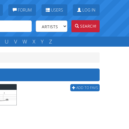
FORUM
USERS
LOG IN
SEARCH!
U
V
W
X
Y
Z
ADD TO FAVS