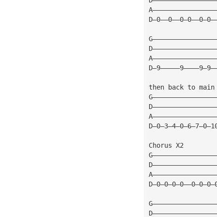
A————————————————
D—0——0——0—0——0—0—
G————————————————
D————————————————
A————————————————
D—9—————9————9—9—
then back to main
G————————————————
D————————————————
A————————————————
D—0—3—4—0—6—7—0—1
Chorus X2
G————————————————
D————————————————
A————————————————
D—0—0—0—0——0—0—0—
G————————————————
D————————————————