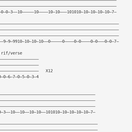
——————————————————————————————————————————————————
—0—0—3——10—————10————10—10———101010—10—10—10—10—7—
———————————————————————————————————————————————————
———————————————————————————————————————————————————
———————————————————————————————————————————————————
——9—9—9910—10—10—10——0—————0————0—0————0—0———0—0—7—
 rif/verse
—————————————————
—————————————————
—————————————————   X12
0—0—6—7—0—5—0—3—4
—————————————————————————————————————————
—————————————————————————————————————————
—————————————————————————————————————————
0—3——10——10——10—10——101010—10—10—10—10—7—
——————————————————————————————————————————
——————————————————————————————————————————