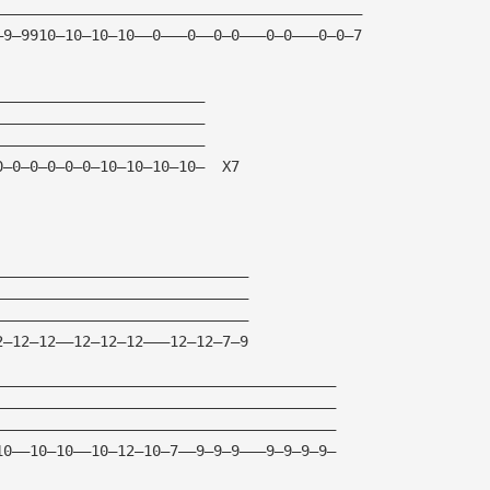
——————————————————————————————————————————
—9—9910—10—10—10——0———0——0—0———0—0———0—0—7
————————————————————————
————————————————————————
————————————————————————
0—0—0—0—0—0—10—10—10—10—  X7
—————————————————————————————
—————————————————————————————
—————————————————————————————
2—12—12——12—12—12———12—12—7—9
———————————————————————————————————————
———————————————————————————————————————
———————————————————————————————————————
10——10—10——10—12—10—7——9—9—9———9—9—9—9—