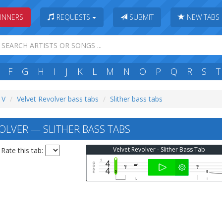
INNERS
REQUESTS
SUBMIT
NEW TABS
F
G
H
I
J
K
L
M
N
O
P
Q
R
S
T
 V
Velvet Revolver bass tabs
Slither bass tabs
OLVER — SLITHER BASS TABS
Velvet Revolver - Slither Bass Tab
Rate this tab: