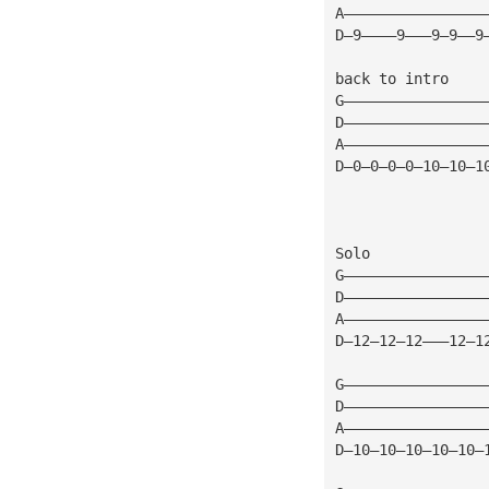
A————————————————
D—9————9———9—9——9
back to intro
G————————————————
D————————————————
A————————————————
D—0—0—0—0—10—10—1
Solo
G————————————————
D————————————————
A————————————————
D—12—12—12———12—1
G————————————————
D————————————————
A————————————————
D—10—10—10—10—10—