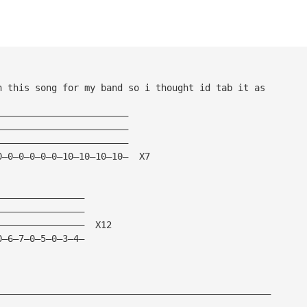
n this song for my band so i thought id tab it as 
————————————————————————
————————————————————————
————————————————————————
0—0—0—0—0—0—10—10—10—10—  X7
————————————————
————————————————
————————————————  X12
0—6—7—0—5—0—3—4— 
——————————————————————————————————————————————————
——————————————————————————————————————————————————