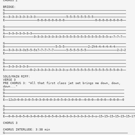
CHORUS 2
BRIDGE:
G———————————————————————————————————————————————————————————————————
D———————————————————————————————————————————————————————————————————
A——3—3—3—3—3—3—3—3—————————————————5—5—5—5—5—5—5—5——————————————————
E——————————————————0—0—0—0—0—0—0—0—————————————————0—0—0—0—0—0—0—0——
G———————————————————————————————————————————————————————————————————
D———————————————————————————————————————————————————————————————————
A——3—3—3—3—3—3—3————————————————————————————————————————————————————
E————————————————3—3—3—3—3—3—3—3—5—5—5—5—5—5—5—5—5—5—5—5—5—s—7—7—7——
G———————————————————————————————————————————————————————————————————
D————————————————————————————5—5—5—————————————2—2h4—4—4—4—4—4——————
A——3—3—3—3—3s5—5—5s7—7—7—7—7———————5—5—5—5—5—5—————————————————2—2—2
E———————————————————————————————————————————————————————————————————
G———————————————————————————————————————————————————————————————————
D———————————————————————————————————————————————————————————————————
A——3—3—3—3—3—3——————————————————————————————————————————————————————
E——————————————0—2—3—3—3—3—3—3—3—3—s—5—5—5—5—5—5—5—5—5—5—5—5—5—0—3——
SOLO/MAIN RIFF:
VERSE 3
PRE CHORUS 3: "All that first class jet set brings me down, down,
down..."
G——————————————————————————————————————————————————————————————————
D——————————————————————————————————————————————————————————————————
A——————————————————————————————————————————————————————————————————
E——12s3—0—0—3—0—5—0—3—0—0—0—3—0—5—0—3—0—0—0——0—0—0——0—0—0——0—0—0——0
G————————————————————————————————————————————————————————————————————————
D————————————————————————————————————————————————————————————————————————
A————————————————————————————————————————————————————————————————————————
E——0—0—3—0—5—0—3—0—0—0—3—0—5—0—3—0—3—3—3—3—3—3—3—3—s—15—15—15—15—15—15—17
CHORUS 3
CHORUS INTERLUDE: 3:38 min
G————————————————————————————————————————————————————————————————————