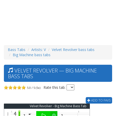
Bass Tabs
Artists: V
Velvet Revolver bass tabs
Big Machine bass tabs
VELVET REVOLVER — BIG MACHINE
BASS TABS
Rate this tab:
5.0 / 5 (5x)
ADD TO FAVS
Velvet Revolver - Big Machine Bass Tab