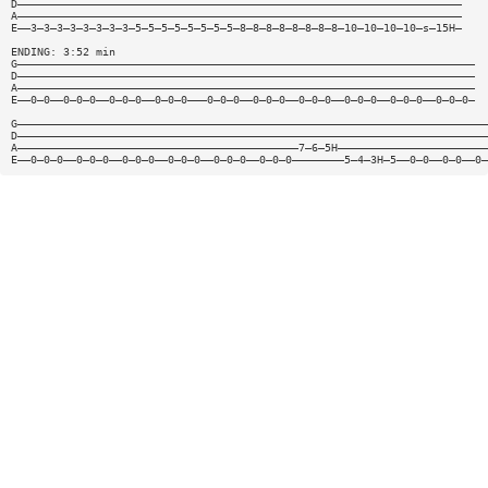
D————————————————————————————————————————————————————————————————————
A————————————————————————————————————————————————————————————————————
E——3—3—3—3—3—3—3—3—5—5—5—5—5—5—5—5—8—8—8—8—8—8—8—8—10—10—10—10—s—15H—
ENDING: 3:52 min
G——————————————————————————————————————————————————————————————————————
D——————————————————————————————————————————————————————————————————————
A——————————————————————————————————————————————————————————————————————
E——0—0——0—0—0——0—0—0——0—0—0———0—0—0——0—0—0——0—0—0——0—0—0——0—0—0——0—0—0—
G————————————————————————————————————————————————————————————————————————
D————————————————————————————————————————————————————————————————————————
A———————————————————————————————————————————7—6—5H———————————————————————
E——0—0—0——0—0—0——0—0—0——0—0—0——0—0—0——0—0—0————————5—4—3H—5——0—0——0—0——0—