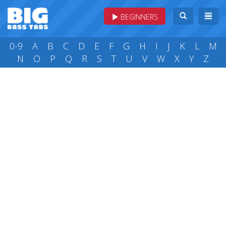
BEGINNERS
0-9
A
B
C
D
E
F
G
H
I
J
K
L
M
N
O
P
Q
R
S
T
U
V
W
X
Y
Z