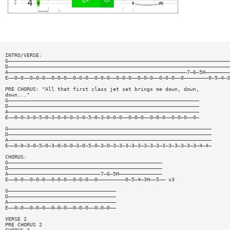
INTRO/VERSE:
G————————————————————————————————————————————————————————————————————————
D————————————————————————————————————————————————————————————————————————
A——————————————————————————————————————————————————————————7—6—5H————————
E——0—0——0—0—0——0—0—0——0—0—0——0—0—0——0—0—0——0—0—0——0—0—0——0————————0—5—4—3
PRE CHORUS: "All that first class jet set brings me down, down,
down..."
G——————————————————————————————————————————————————————————————
D——————————————————————————————————————————————————————————————
A——————————————————————————————————————————————————————————————
E——0—0—3—0—5—0—3—0—0—0—3—0—5—0—3—0—0—0——0—0—0——0—0—0——0—0—0——0—
G——————————————————————————————————————————————————————————————————
D——————————————————————————————————————————————————————————————————
A——————————————————————————————————————————————————————————————————
E——0—0—3—0—5—0—3—0—0—0—3—0—5—0—3—0—3—3—3—3—3—3—3—3—3—3—3—3—3—3—4—4—
CHORUS:
G——————————————————————————————————————————————————
D——————————————————————————————————————————————————
A——————————————————————————————7—6—5H——————————————
E——0—0——0—0—0——0—0—0——0—0—0——0—————————0—5—4—3H——5—— x3
G———————————————————————————————————
D———————————————————————————————————
A———————————————————————————————————
E——0—0——0—0—0——0—0—0——0—0—0——0—0—0——
VERSE 2
PRE CHORUS 2