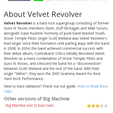
About Velvet Revolver
Velvet Revolver
is a hard rock supergroup consisting of former
Guns N' Roses members Slash, Duff McKagan and Matt Sorum,
alongside Dave Kushner formerly of punk band Wasted Youth.
Stone Temple Pilots singer Scott Weiland was Velvet Revolver's
lead singer since their formation until parting ways with the band
in 2008. In 2004, the band achieved commercial success with
their debut album, Contraband. Critics initially described Velvet
Revolver as a mere combination of Stone Temple Pilots and
Guns N' Roses, and criticized the band for a "disconnection"
between Scott Weiland and the rest of the band. With their
single "Slither", they won the 2005 Grammy Award for Best
Hard Rock Performance.
New to bass tablature? Check out our guide:
How to Read Bass
Tabs
.
Other versions of Big Machine
Big Machine (ver 2) bass tabs