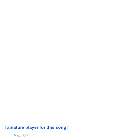
Tablature player for this song: