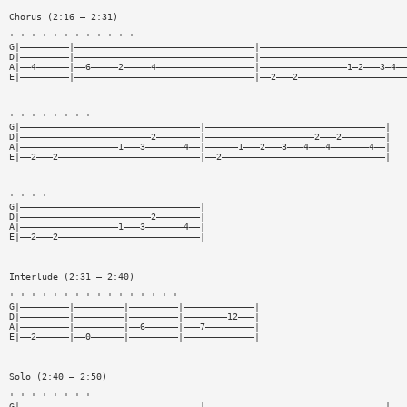
Chorus (2:16 — 2:31)
' ' ' ' ' ' ' ' ' ' ' '
G|—————————|—————————————————————————————————|———————————————————————————
D|—————————|—————————————————————————————————|———————————————————————————
A|——4——————|——6—————2—————4——————————————————|————————————————1—2———3—4——
E|—————————|—————————————————————————————————|——2———2————————————————————
' ' ' ' ' ' ' '
G|—————————————————————————————————|—————————————————————————————————|
D|————————————————————————2————————|————————————————————2———2————————|
A|——————————————————1———3———————4——|——————1———2———3———4———4———————4——|
E|——2———2——————————————————————————|——2——————————————————————————————|
' ' ' '
G|—————————————————————————————————|
D|————————————————————————2————————|
A|——————————————————1———3———————4——|
E|——2———2——————————————————————————|
Interlude (2:31 — 2:40)
' ' ' ' ' ' ' ' ' ' ' ' ' ' ' '
G|—————————|—————————|—————————|—————————————|
D|—————————|—————————|—————————|————————12———|
A|—————————|—————————|——6——————|———7—————————|
E|——2——————|——0——————|—————————|—————————————|
Solo (2:40 — 2:50)
' ' ' ' ' ' ' '
G|—————————————————————————————————|—————————————————————————————————|