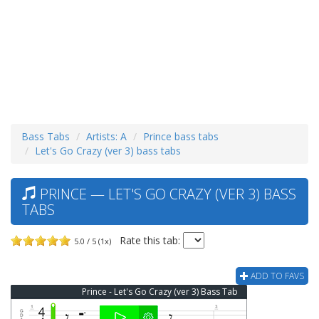
Bass Tabs
Artists: A
Prince bass tabs
Let's Go Crazy (ver 3) bass tabs
PRINCE — LET'S GO CRAZY (VER 3) BASS
TABS
Rate this tab:
5.0 / 5 (1x)
ADD TO FAVS
Prince - Let's Go Crazy (ver 3) Bass Tab