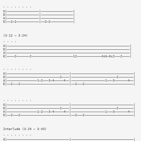
' ' ' ' ' ' ' '
G|—————————————————|—————————————————|
D|—————————————————|—————————————————|
A|—————————————————|—————————————————|
E|——2—2————————————|——2—2————————————|
(3:12 — 3:24)
' ' ' '
G|—————————————————————————————————————————————————————————————————|
D|—————————————————————————————————————————————————————————————————|
A|—————————————————————————————————————————————————————————————————|
E|————2———————2——————————————————————12—————————————4s6—6s2———2————|
' ' ' ' ' ' ' '
G|—————————————————————————————————|—————————————————————————————————|
D|————————————————————————————2————|————————————————————————2————————|
A|————————————————1—2———3—4—————4——|——————————————————1———3———————4——|
E|——2———2——————————————————————————|——2———2——————————————————————————|
' ' ' ' ' ' ' '
G|—————————————————————————————————|—————————————————————————————————|
D|————————————————————————————2————|————————————————————————2————————|
A|————————————————1—2———3—4—————4——|——————————————————1———3———————4——|
E|——2———2——————————————————————————|——2———2——————————————————————————|
Interlude (3:24 — 3:43)
' ' ' ' ' ' ' '
G|—————————————————————————————————|—————————————————————————————————|