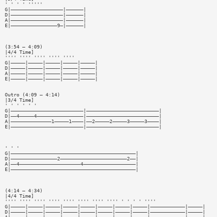
' ' ' ' '''''
G|——————————————————|——————|
D|——————————————————|——————|
A|——————————————————|——————|
E|————————————————9—|——————|
(3:54 — 4:09)
|4/4 Time]
'''' '''' '''' '''' ''''
G|—————|—————|—————|—————|—————|
D|—————|—————|—————|—————|—————|
A|—————|—————|—————|—————|—————|
E|—————|—————|—————|—————|—————|
Outro (4:09 — 4:14)
|3/4 Time]
' ' ' ' ' '
G|—————————————————————————|—————————————————————————|
D|——4—————4————————————————|—————————————————————————|
A|——————————————1—————1————|——2—————2—————3—————3————|
E|—————————————————————————|—————————————————————————|
' ' '
G|———————————————————————————————————————————|
D|————————————————2———————————————————————2——|
A|——4—————————————————————4——————————————————|
E|———————————————————————————————————————————|
(4:14 — 4:34)
|4/4 Time]
'''' '''' '''' '''' '''' '''' '''' '''' ' ' ' ' ''''
G|—————|—————|—————|—————|—————|—————|—————|—————|————————————|—————|
D|—————|—————|—————|—————|—————|—————|—————|—————|————————————|—————|