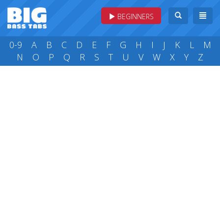
BEGINNERS
0-9
A
B
C
D
E
F
G
H
I
J
K
L
M
N
O
P
Q
R
S
T
U
V
W
X
Y
Z