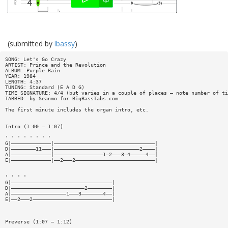
(submitted by
lbassy
)
SONG: Let's Go Crazy
ARTIST: Prince and the Revolution
ALBUM: Purple Rain
YEAR: 1984
LENGTH: 4:37
TUNING: Standard (E A D G)
TIME SIGNATURE: 4/4 (but varies in a couple of places — note number of ti
TABBED: by Seanmo for BigBassTabs.com
The first minute includes the organ intro, etc.
Intro (1:00 — 1:07)
' ' ' ' ' ' ' '
G|—————————————|—————————————————————————————————|
D|————————11———|————————————————————————————2————|
A|—————————————|————————————————1—2———3—4—————4——|
E|—————————————|——2———2——————————————————————————|
' ' ' '
G|—————————————————————————————————|
D|————————————————————————2————————|
A|——————————————————1———3———————4——|
E|——2———2——————————————————————————|
Preverse (1:07 — 1:12)