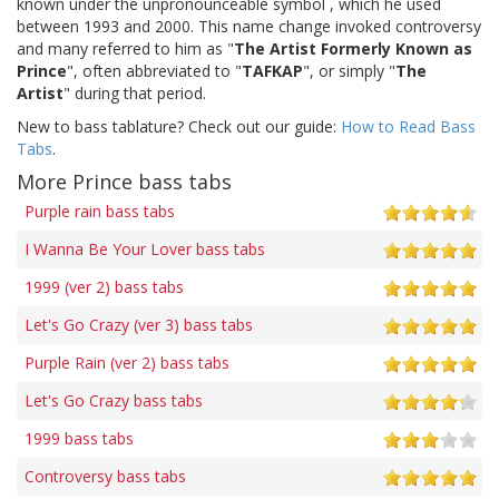
known under the unpronounceable symbol , which he used
between 1993 and 2000. This name change invoked controversy
and many referred to him as "
The Artist Formerly Known as
Prince
", often abbreviated to "
TAFKAP
", or simply "
The
Artist
" during that period.
New to bass tablature? Check out our guide:
How to Read Bass
Tabs
.
More Prince bass tabs
Purple rain bass tabs
I Wanna Be Your Lover bass tabs
1999 (ver 2) bass tabs
Let's Go Crazy (ver 3) bass tabs
Purple Rain (ver 2) bass tabs
Let's Go Crazy bass tabs
1999 bass tabs
Controversy bass tabs