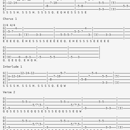
D|—12—14———————————————|———7—10——————————|—————7———————5—5———|(5)————————
A|—————————————————————|—8———————————————|—5—8———————————————|———————5—5—
E|—————————————————————|—————————————————|—————————————3—3———|(3)————————
S S S S H. S S S H. S S S S Q. E Q H E S S S S E
Chorus 1
2/4 4/4
G|—————4———|—————————————————|—————————————————4———|—————————————————|———
D|—5—7—————|—————————————————|———————————5—5—7—————|—————————————————|———
A|———————3—|(3)————3—3———————|———5—5—5—7—————————3—|(3)————3—3———————|———
E|—————————|—————————————————|—————————————————————|—————————————————|———
E E E E Q. E H E S S S S E E E E E Q. E H E S S S S E E E E E
G|—————————————————|—————————————————|—————————————————|
D|—————————————————|—————————————————|—————————————————|
A|—————————————————|—————————————————|—————————————————|
E|(0)————0———0—3———|—5—————5—5———————|—5———3———————————|
Q. Q E Q Q. E H Q H.
Interlude 1
G||———————12—14—12———————|———————9—7———————|———————5—4—————————|—————————
D||o—12—14———————————————|———7—10——————————|—————7———————5—5———|(5)——————
A||o—————————————————————|—8———————————————|—5—8———————————————|—————————
E||——————————————————————|—————————————————|—————————————3—3———|(3)——————
S S S S H. S S S H. S S S S Q. E Q W
Verse 2
G|—————————————————————|—————————————————————|———————————————————|———————
D|—————————5—5—x———————|—————————5—5—x———————|—————————5—5———————|———————
A|———————————————5/7\5—|———————————————5/7\5—|———————————————————|———————
E|—3———————————————————|—3———————————————————|—3———————————3—3———|(3)————
Q Q S E S S S E Q Q S E S S S E Q Q S S E Q W
G|—————————————————————|—————————————————————|———————————————————|———————
D|—————————5—5—x———————|—————————5—5—x———————|—————————5—5———————|———————
A|———————————————5/7\5—|———————————————5/7\5—|———————————————————|———————
E|—3———————————————————|—3———————————————————|—3———————————3—3———|(3)————