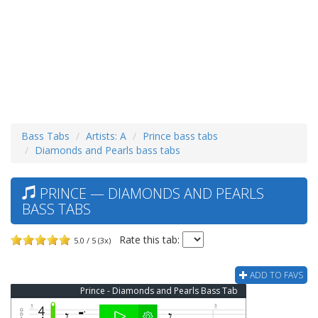
Bass Tabs
Artists: A
Prince bass tabs
Diamonds and Pearls bass tabs
PRINCE — DIAMONDS AND PEARLS
BASS TABS
Rate this tab:
5.0 / 5 (3x)
ADD TO FAVS
Prince - Diamonds and Pearls Bass Tab