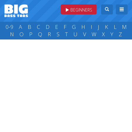
BEGINNERS
0-9
A
B
C
D
E
F
G
H
I
J
K
L
M
N
O
P
Q
R
S
T
U
V
W
X
Y
Z