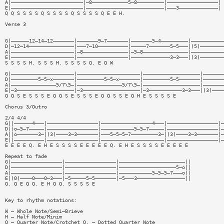
A|————————————————————————|—8————————————5—8—————————|—————————————————|
E|————————————————————————|——————————————————————————|———3—————————————|
Q Q S S S S Q S S S S Q S S S S Q E E H.
Verse 3
G|——————12—14—12———————|———————9—7———————|———————5—4—————————|———————————
D|—12—14———————————————|———7—10——————————|—————7———————5—5———|(5)————————
A|—————————————————————|—8———————————————|—5—8———————————————|———————————
E|—————————————————————|—————————————————|—————————————3—3———|(3)————————
S S S S H. S S S H. S S S S Q. E Q W
G|—————————————————————|—————————————————————|———————————————————|———————
D|—————————5—5—x———————|—————————5—5—x———————|—————————5—5———————|———————
A|———————————————5/7\5—|———————————————5/7\5—|———————————————————|———————
E|—3———————————————————|—3———————————————————|—3———————————3—3———|(3)————
Q Q S E S S S E Q Q S E S S S E Q Q S S E Q H E S S S S E
Chorus 3/Outro
2/4 4/4
G||——————4———|—————————————————|—————————————————4———|—————————————————|—
D||o—5—7—————|—————————————————|———————————5—5—7—————|—————————————————|—
A||o———————3—|(3)————3—3———————|———5—5—5—7—————————3—|(3)————3—3———————|—
E||——————————|—————————————————|—————————————————————|—————————————————|—
E E E E Q. E H E S S S S E E E E E Q. E H E S S S S E E E E E
Repeat to fade
G|—————————————————|—————————————————|——————————————————————||
D|—————————————————|—————————————————|———————————————————5—o||
A|—————————————————|—————————————————|———————————5—5—5—7———o||
E|(0)————0———0—3———|—5—————5—5———————|—5———3————————————————||
Q. Q E Q Q. E H Q Q. S S S S E
Key to rhythm notations:
W — Whole Note/Semi—Brieve
H — Half Note/Minim
Q — Quarter Note/Crotchet Q. — Dotted Quarter Note