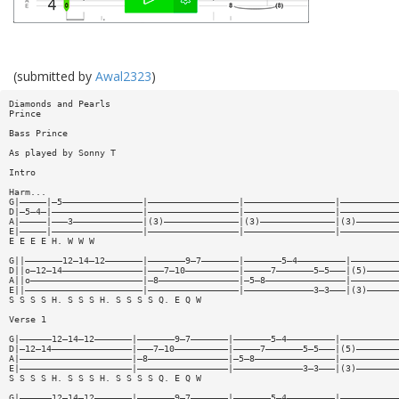
(submitted by
Awal2323
)
Diamonds and Pearls
Prince
Bass Prince
As played by Sonny T
Intro
Harm...
G|—————|—5———————————————|—————————————————|—————————————————|———————————
D|—5—4—|—————————————————|—————————————————|—————————————————|———————————
A|—————|———3—————————————|(3)——————————————|(3)——————————————|(3)————————
E|—————|—————————————————|—————————————————|—————————————————|———————————
E E E E H. W W W
G||———————12—14—12———————|———————9—7———————|———————5—4—————————|—————————
D||o—12—14———————————————|———7—10——————————|—————7———————5—5———|(5)——————
A||o—————————————————————|—8———————————————|—5—8———————————————|—————————
E||——————————————————————|—————————————————|—————————————3—3———|(3)——————
S S S S H. S S S H. S S S S Q. E Q W
Verse 1
G|——————12—14—12———————|———————9—7———————|———————5—4—————————|———————————
D|—12—14———————————————|———7—10——————————|—————7———————5—5———|(5)————————
A|—————————————————————|—8———————————————|—5—8———————————————|———————————
E|—————————————————————|—————————————————|—————————————3—3———|(3)————————
S S S S H. S S S H. S S S S Q. E Q W
G|——————12—14—12———————|———————9—7———————|———————5—4—————————|———————————