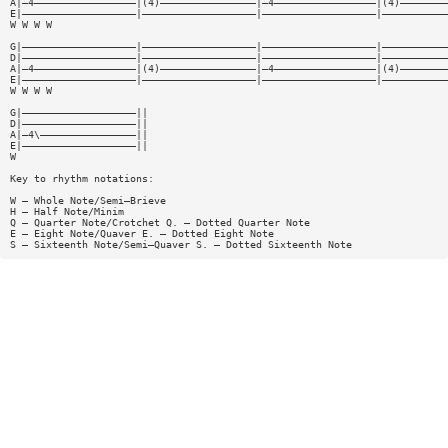
A|—4—————————————————|(4)————————————————|—4—————————————————|(4)————————
E|———————————————————|———————————————————|———————————————————|———————————
W W W W
G|———————————————————|———————————————————|———————————————————|———————————
D|———————————————————|———————————————————|———————————————————|———————————
A|—4—————————————————|(4)————————————————|—4—————————————————|(4)————————
E|———————————————————|———————————————————|———————————————————|———————————
W W W W
G|———————————————————||
D|———————————————————||
A|—4\————————————————||
E|———————————————————||
W
Key to rhythm notations:
W — Whole Note/Semi—Brieve
H — Half Note/Minim
Q — Quarter Note/Crotchet Q. — Dotted Quarter Note
E — Eight Note/Quaver E. — Dotted Eight Note
S — Sixteenth Note/Semi—Quaver S. — Dotted Sixteenth Note