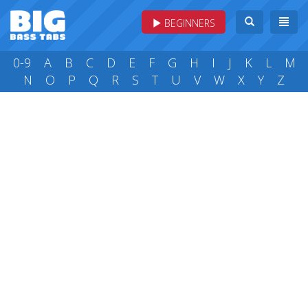
BEGINNERS
0-9
A
B
C
D
E
F
G
H
I
J
K
L
M
N
O
P
Q
R
S
T
U
V
W
X
Y
Z