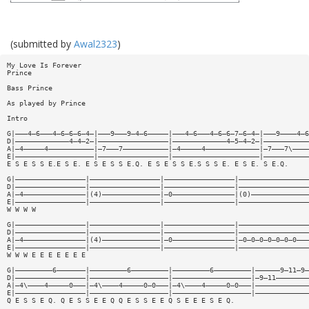
(submitted by
Awal2323
)
My Love Is Forever
Prince
Bass Prince
As played by Prince
Intro
G|———4—6———4—6—6—6—4—|———9———9—4—6—————|———4—6———4—6—6—7—6—4—|———9————4—6
D|—————————————4—4—2—|—————————————————|—————————————4—5—4—2—|———————————
A|—4—————4———————————|—7———7———————————|—4—————4—————————————|—7———7\————
E|———————————————————|—————————————————|—————————————————————|———————————
E S E S S E.E S E. E S E S S E.Q. E S E S S E.S S S E. E S E. S E.Q.
G|—————————————————|—————————————————|—————————————————|—————————————————
D|—————————————————|—————————————————|—————————————————|—————————————————
A|—4———————————————|(4)——————————————|—0———————————————|(0)——————————————
E|—————————————————|—————————————————|—————————————————|—————————————————
W W W W
G|—————————————————|—————————————————|—————————————————|—————————————————
D|—————————————————|—————————————————|—————————————————|—————————————————
A|—4———————————————|(4)——————————————|—0———————————————|—0—0—0—0—0—0—0———
E|—————————————————|—————————————————|—————————————————|—————————————————
W W W E E E E E E E
G|—————————6———————|—————————6—————————|—————————6—————————|——————9—11—9—
D|—————————————————|———————————————————|———————————————————|—9—11————————
A|—4\————4—————0———|—4\————4—————0—0———|—4\————4—————0—0———|—————————————
E|—————————————————|———————————————————|———————————————————|—————————————
Q E S S E Q. Q E S S E E Q Q E S S E E Q S E E E S E Q.