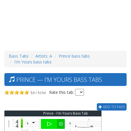
Bass Tabs
Artists: A
Prince bass tabs
I'm Yours bass tabs
PRINCE — I'M YOURS BASS TABS
Rate this tab:
5.0 / 5 (1x)
ADD TO FAVS
Prince - I'm Yours Bass Tab