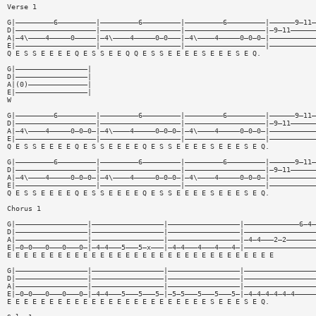
Verse 1
G|—————————6—————————|—————————6—————————|—————————6—————————|——————9—11—
D|———————————————————|———————————————————|———————————————————|—9—11——————
A|—4\————4—————0—————|—4\————4—————0—0———|—4\————4—————0—0—0—|———————————
E|———————————————————|———————————————————|———————————————————|———————————
Q E S S E E E E Q E S S E E Q Q E S S E E E E S E E E S E Q.
G|—————————————————|
D|—————————————————|
A|(0)——————————————|
E|—————————————————|
W
G|—————————6—————————|—————————6—————————|—————————6—————————|——————9—11—
D|———————————————————|———————————————————|———————————————————|—9—11——————
A|—4\————4—————0—0—0—|—4\————4—————0—0—0—|—4\————4—————0—0—0—|———————————
E|———————————————————|———————————————————|———————————————————|———————————
Q E S S E E E E Q E S S E E E E Q E S S E E E E S E E E S E Q.
G|—————————6—————————|—————————6—————————|—————————6—————————|——————9—11—
D|———————————————————|———————————————————|———————————————————|—9—11——————
A|—4\————4—————0—0—0—|—4\————4—————0—0—0—|—4\————4—————0—0—0—|———————————
E|———————————————————|———————————————————|———————————————————|———————————
Q E S S E E E E Q E S S E E E E Q E S S E E E E S E E E S E Q.
Chorus 1
G|—————————————————|—————————————————|—————————————————|—————————————6—4—
D|—————————————————|—————————————————|—————————————————|—————————————————
A|—————————————————|—————————————————|—————————————————|—4—4———2—2———————
E|—0—0———0———0———0—|—4—4———5———5—x———|—4—4———4———4———4—|—————————————————
E E E E E E E E E E E E E E E E E E E E E E E E E E E E E E E E
G|—————————————————|—————————————————|—————————————————|—————————————————
D|—————————————————|—————————————————|—————————————————|—————————————————
A|—————————————————|—————————————————|—————————————————|—————————————————
E|—0—0———0———0———0—|—4—4———5———5———5—|—5—5———5———5———5—|—4—4—4—4—4—4—————
E E E E E E E E E E E E E E E E E E E E E E E E S E E E S E Q.