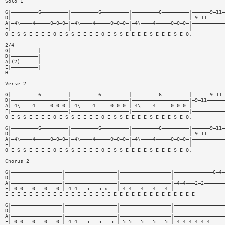
Solo 1
G|—————————6—————————|—————————6—————————|—————————6—————————|——————9—11—
D|———————————————————|———————————————————|———————————————————|—9—11——————
A|—4\————4—————0—0—0—|—4\————4—————0—0—0—|—4\————4—————0—0—0—|———————————
E|———————————————————|———————————————————|———————————————————|———————————
Q E S S E E E E Q E S S E E E E Q E S S E E E E S E E E S E Q.
2/4
G|—————————|
D|—————————|
A|(2)——————|
E|—————————|
H
Verse 2
G|—————————6—————————|—————————6—————————|—————————6—————————|——————9—11—
D|———————————————————|———————————————————|———————————————————|—9—11——————
A|—4\————4—————0—0—0—|—4\————4—————0—0—0—|—4\————4—————0—0—0—|———————————
E|———————————————————|———————————————————|———————————————————|———————————
Q E S S E E E E Q E S S E E E E Q E S S E E E E S E E E S E Q.
G|—————————6—————————|—————————6—————————|—————————6—————————|——————9—11—
D|———————————————————|———————————————————|———————————————————|—9—11——————
A|—4\————4—————0—0—0—|—4\————4—————0—0—0—|—4\————4—————0—0—0—|———————————
E|———————————————————|———————————————————|———————————————————|———————————
Q E S S E E E E Q E S S E E E E Q E S S E E E E S E E E S E Q.
Chorus 2
G|—————————————————|—————————————————|—————————————————|—————————————6—4—
D|—————————————————|—————————————————|—————————————————|—————————————————
A|—————————————————|—————————————————|—————————————————|—4—4———2—2———————
E|—0—0———0———0———0—|—4—4———5———5—x———|—4—4———4———4———4—|—————————————————
E E E E E E E E E E E E E E E E E E E E E E E E E E E E E E E E
G|—————————————————|—————————————————|—————————————————|—————————————————
D|—————————————————|—————————————————|—————————————————|—————————————————
A|—————————————————|—————————————————|—————————————————|—————————————————
E|—0—0———0———0———0—|—4—4———5———5———5—|—5—5———5———5———5—|—4—4—4—4—4—4—————