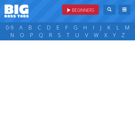
BEGINNERS
0-9
A
B
C
D
E
F
G
H
I
J
K
L
M
N
O
P
Q
R
S
T
U
V
W
X
Y
Z