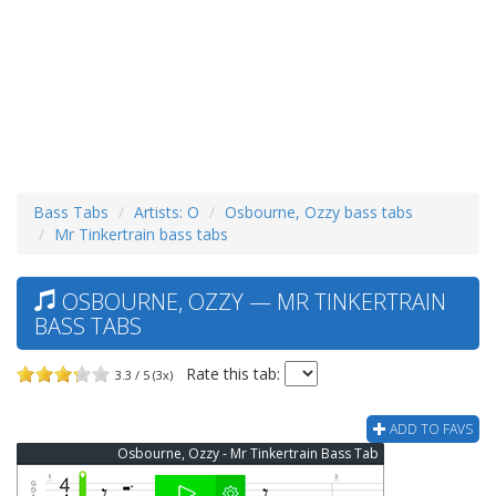
Bass Tabs
Artists: O
Osbourne, Ozzy bass tabs
Mr Tinkertrain bass tabs
OSBOURNE, OZZY — MR TINKERTRAIN
BASS TABS
Rate this tab:
3.3 / 5 (3x)
ADD TO FAVS
Osbourne, Ozzy - Mr Tinkertrain Bass Tab