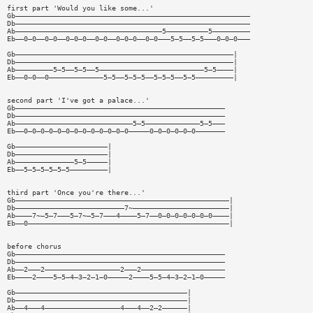
first part 'Would you like some...'
Gb————————————————————————————————————————————————————————
Db————————————————————————————————————————————————————————
Ab———————————————————————————————————5——————————5—————————
Eb——0—0——0—0——0—0—0——0—0——0—0—0——0—0———5—5——5—5———0—0—0———
Gb————————————————————————————————————————————————————|
Db————————————————————————————————————————————————————|
Ab—————————5—5——5—5——5—————————————————————————5—5————|
Eb——0—0——0—————————————5—5——5—5—5——5—5—5——5—5—————————|
second part 'I've got a palace...'
Gb——————————————————————————————————————————————————
Db——————————————————————————————————————————————————
Ab————————————————————————————5—5—————————————5—5———
Eb——0—0—0—0—0—0—0—0—0—0—0—0—0—————0—0—0—0—0—0———————
Gb——————————————————————|
Db——————————————————————|
Ab——————————————5—5—————|
Eb——5—5—5—5—5—5—————————|
third part 'Once you're there...'
Gb———————————————————————————————————————————————————|
Db——————————————————————————7~———————————————————————|
Ab————7~—5—7———5—7~—5—7———4————5—7——0—0—0—0—0—0—0————|
Eb——0————————————————————————————————————————————————|
before chorus
Gb——————————————————————————————————————————————————
Db——————————————————————————————————————————————————
Ab——2———2——————————————————2———2————————————————————
Eb————2————5—5—4—3—2—1—0—————2————5—5—4—3—2—1—0—————
Gb—————————————————————————————————————————|
Db—————————————————————————————————————————|
Ab——4———4——————————————————4———4——2—2——————|