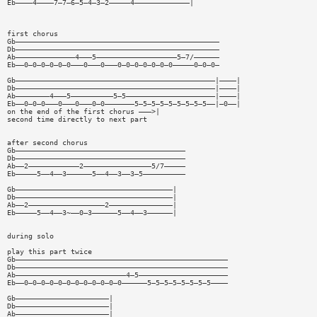
Eb————4————7—7—6—5—4—3—2—————4—————————————|
first chorus
Gb————————————————————————————————————————————————
Db————————————————————————————————————————————————
Ab——————————————4———5———————————————————5—7/——————
Eb——0—0—0—0—0—0———0———0———0—0—0—0—0—0—0—————0—0—0—
Gb———————————————————————————————————————————————|————|
Db———————————————————————————————————————————————|————|
Ab————————4———5——————————5—5—————————————————————|————|
Eb——0—0—0———0———0———0—0———————5—5—5—5—5—5—5—5—5——|—0——|
on the end of the first chorus ———>|
second time directly to next part
after second chorus
Gb————————————————————————————————————————
Db————————————————————————————————————————
Ab——2————————————2————————————————5/7—————
Eb—————5——4——3——————5——4——3——3—5——————————
Gb—————————————————————————————————————|
Db—————————————————————————————————————|
Ab——2——————————————————2———————————————|
Eb—————5——4——3~——0—3——————5——4——3——————|
during solo
play this part twice
Gb——————————————————————————————————————————————————
Db——————————————————————————————————————————————————
Ab——————————————————————————4—5—————————————————————
Eb——0—0—0—0—0—0—0—0—0—0—0—0——————5—5—5—5—5—5—5—5————
Gb——————————————————————|
Db——————————————————————|
Ab——————————————————————|