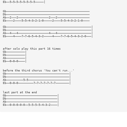
Eb——5—5—5—5—5—5—5—5—————|
Gb—————————————————————————————————————————————————
Db—————————————————————————————————————————————————
Ab——2———2——————————————————2———2———————————————————
Eb————2————5—5—4—3—2—1—0—————2————5—5—4—3—2—1—0————
Gb——————————————————————————————————————————————————|
Db——————————————————————————————————————————————————|
Ab——4———4——————————————————4———4————————————————————|
Eb————4————7—7—6—5—4—3—2—————4————7—7—6—5—4—3—2—0———|
after solo play this part 16 times
Gb———————————|
Db———————————|
Ab———————————|
Eb——0—0—0————|
before the third chorus 'You can't run...'
Gb—————————————————————————————————————|
Db—————————————————————————————————————|
Ab——————————5—5————————————————————————|
Eb——0—0—0—————————7—7—7—7—7—7—7————————|
last part at the end
Gb——————————————————————————————|
Db——————————————————————————————|
Ab——————————————————————————————|
Eb——0—0—0—0—0——5—5—5—5—4—3—2————|