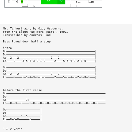
Mr. Tinkertrain, by Ozzy Osbourne.
From the album 'No more Tears', 1991.
Transcribed by Andreas Lind.
Bass tuned down half a step
intro
Gb——————————————————————————————————————————————————|
Db——————————————————————————————————————————————————|
Ab——2———2——————————————————2———2————————————————————|
Eb————2————5—5—4—3—2—1—0—————2————5—5—4—3—2—1—0—————|
Gb——————————————————————————————————————————————————|
Db——————————————————————————————————————————————————|
Ab——2———2——————————————————2———2————————————————————|
Eb————2————5—5—4—3—2—1—0—————2————5—5—4—3—2—1—0—0———|
before the first verse
Gb————————————————————————————————————————————————————————
Db————————————————————————————————————————————————————————
Ab———————————7/———————————————————————————————————————————
Eb——0——0——0————0—0—0—0—0—0—0—0—0—0—0—0—0—0—0—0—0—0—0—0————
Gb———————————————————|
Db———————————————————|
Ab————————5——5———————|
Eb——0—0—0——————5—————|
1 & 2 verse