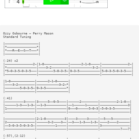
Ozzy Osbourne — Perry Mason
Standard Tuning
|——————————————————|
|*————————————————*|
|*———R——E——S——T———*|
|——————————————————|
(:24) x2
|———————————————2—|1—0—————————————|——————2—1—0—————|——————————————2—|
|*————————————————|————3—2—————————|————————————3—2—|————————————————|
|*5—0—3—5—0—3—5———|————————5—0—3—5—|0—3—5———————————|5—0—3—5—0—3—5———|
|—————————————————|————————————————|————————————————|————————————————|
|1—0—————————————|——————2—1—0——————|
|————3—2—————————|————————————3—2—*|
|————————5—0—3—5—|0—3—5———————————*|
|————————————————|—————————————————|
(:41)
|——————————3—————|3—————5——0—5————|——————2—————————|—————————2—1—0——|
|——————1—3———1—3—|——1—3———————————|——1——————1——————|———————————————3|
|1———————————————|————————————————|0———0——————5—0—3|—5—0—3—5————————|
|————————————————|————————————————|————————————————|————————————————|
|————————————————|2—1—0——————————3|————3—————3—————|——5———5—————————|
|2———————————————|——————3—2————3——|——3———1—3———1—3—|————2————2——————|
|——5—0—3—5—0—3—5—|——————————1—————|————————————————|3———————————————|
|————————————————|————————————————|————————————————|———————————7———7|
(:57),(2:12)