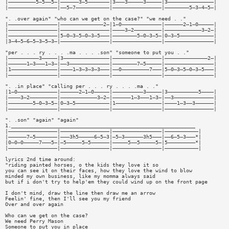
|—————————5—5——5—|——————3—5———————|3———3—————3—————|3———————————————|
|————————————————|——5—7———————————|————————————————|————————5—3—4—5—|
". .over again" "who can we get on the case?" "we need . ."
|————————————————|——————————————2—|1—0—————————————|——————2—1—0—————|
|————————————————|————————————————|————3—2—————————|————————————3—2—|
|————————————————|5—0—3—5—0—3—5———|————————5—0—3—5—|0—3—5———————————|
|3—4—5—6—5—3—5—3—|————————————————|————————————————|————————————————|
"per . . . ry . . . .ma . . . .son" "someone to put you . ."
|——————————3—————|3———————————————|————————————————|——————————————2—|
|——————1—3———1—3—|——3—————————————|————————7—5—————|————————————————|
|1———————————————|————1—3—3—3—3———|——0—————————7———|5—0—3—5—0—3—5———|
|————————————————|————————————————|————————————————|————————————————|
". .in place" "calling per . . . ry . . . .ma . ."
|1—0—————————————|——————2—1—0—————|——————————3—————|3——————————5————|
|————3—2—————————|————————————3—2—|——————1—3———1—3—|——3—————————————|
|————————5—0—3—5—|0—3—5———————————|1———————————————|————1—3——3——————|
|————————————————|————————————————|————————————————|————————————————|
". .son" "again" "again"
1.____________________________________________________________
|————————————————|————————————————|————————————————|———————————|
|——————7—5———————|———3h5—————6—5—3|—5—3——————3h5———|——6—5—3———*|
|0—0—0—————7———5—|—5—————5—5——————|—————5——5—————5—|5—————————*|
|————————————————|————————————————|————————————————|———————————|
lyrics 2nd time around:
"riding painted horses, o the kids they love it so
you can see it on their faces, how they love the wind to blow
minded my own business, like my momma always said
but if i don't try to help'em they could wind up on the front page
I don't mind, draw the line then draw me an arrow
Feelin' fine, then I'll see you my friend
Over and over again
Who can we get on the case?
We need Perry Mason
Someone to put you in place