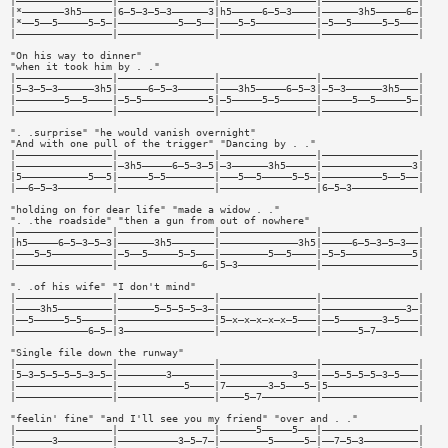
|————————————————|————————————————|————————————————|————————————————|
|*———————3h5—————|6—5—3—5—3——————3|h5—————6—5—3————|——————3h5—————6—|
|*——5——5—————5—5—|——————————5——5——|———5—5——————————|—5——5—————5—5———|
|————————————————|————————————————|————————————————|————————————————|
"On his way to dinner"
"when it took him by . ."
|————————————————|————————————————|————————————————|————————————————|
|5—3—5—3——————3h5|—————6—5—3——————|———3h5—————6—5—3|—5—3——————3h5———|
|————————5——5————|—5—5———————————5|—5—————5—5——————|—————5——5—————5—|
|————————————————|————————————————|————————————————|————————————————|
". .surprise" "he would vanish overnight"
"And with one pull of the trigger" "Dancing by . ."
|————————————————|————————————————|————————————————|————————————————|
|————————————————|—3h5—————6—5—3—5|—3——————3h5—————|———————————————3|
|5———————————5——5|—————5—5————————|———5——5—————5—5—|——————————5——5——|
|——6—5—3—————————|————————————————|————————————————|6—5—3———————————|
"holding on for dear life" "made a widow . ."
". .the roadside" "then a gun from out of nowhere"
|————————————————|————————————————|————————————————|————————————————|
|h5—————6—5—3—5—3|——————3h5———————|—————————————3h5|—————6—5—3—5—3——|
|———5—5——————————|—5——5—————5—5———|————————5——5————|—5—5———————————5|
|————————————————|——————————————6—|5—3—————————————|————————————————|
". .of his wife" "I don't mind"
|————————————————|————————————————|————————————————|————————————————|
|————3h5—————————|——————5—5—5—5—3—|————————————————|——————————————3—|
|——5—————5—5—————|————————————————|5—x—x—x—x—x—5———|——5———————3—5———|
|————————————6—5—|3———————————————|————————————————|——————5—7———————|
"Single file down the runway"
|————————————————|————————————————|————————————————|————————————————|
|5—3—5—5—5—5—3—5—|————————3———————|————————————3———|——5—5—5—5—3—5———|
|————————————————|———————————5————|7———————3—5———5—|5———————————————|
|————————————————|————————————————|————5—7—————————|————————————————|
"feelin' fine" "and I'll see you my friend" "over and . ."
|————————————————|————————————————|——————5—————5———|————————————————|
|——————3—————————|——————————3—5—7—|————————5—————5—|——7—5—3—————————|