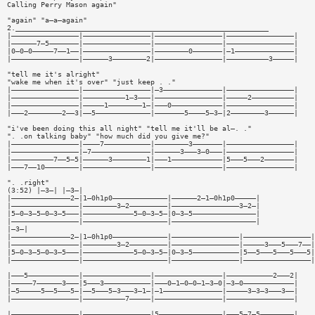
Calling Perry Mason again"
"again" "a—a—again"
2.____________________________________________________________
|————————————————|————————————————|————————————————|————————————————|
|——————7—5———————|————————————————|————————————————|————————————————|
|0—0—0—————7——1——|————————————————|————————0———————|—1——————————————|
|————————————————|——————3————————2|————————————————|——————————3—————|
"tell me it's alright"
"wake me when it's over" "just keep . ."
|————————————————|————————————————|—3——————————————|————————————————|
|————————————————|——————————1—3———|————————————————|—————2——————————|
|————————————————|—————1————————1—|———0————————————|————————————————|
|———2————————2——3|——5—————————————|———————5————5—3—|2————————3——————|
"i've been doing this all night" "tell me it'll be al—. ."
". .on talking baby" "how much did you give me?"
|————————————————|————7———————————|————————3———————|————————————————|
|————————————————|—7——————————————|——————3———3—0———|————————————————|
|——————————7——5—5|——————3————————1|———1————————————|5———5———2———————|
|———7——10————————|————————————————|————————————————|————————————————|
". .right"
(3:52) |—3—| |—3—|
|——————————————2—|1—0h1p0—————————————|——————2—1—0h1p0—————|
|————————————————|————————3—2—————————|————————————————3—2—|
|5—0—3—5—0—3—5———|————————————5—0—3—5—|0—3—5———————————————|
|————————————————|————————————————————|————————————————————|
|—3—|
|——————————————2—|1—0h1p0—————————————|————————————————|————————————————|
|————————————————|————————3—2—————————|————————————————|—————3———5———7——|
|5—0—3—5—0—3—5———|————————————5—0—3—5—|0—3—5———————————|5——5———5———5———5|
|————————————————|————————————————————|————————————————|————————————————|
|———5————————————|————————————————|————————————————|———————————2———2|
|—————7——————3———|5———3———————————|———0—1—0—0—1—3—0|—3—0————————————|
|—5—————5——5———5—|——5———5—3———3—1—|—1——————————————|—————3—3—3———3——|
|————————————————|——————————7—————|————————————————|————————————————|
|————————————————|————————————————|5———————————————|———5—7—5————————|