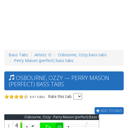
Bass Tabs
Artists: O
Osbourne, Ozzy bass tabs
Perry Mason (perfect) bass tabs
OSBOURNE, OZZY — PERRY MASON
(PERFECT) BASS TABS
Rate this tab:
4.4 / 5 (8x)
ADD TO FAVS
Osbourne, Ozzy - Perry Mason (perfect) Bass Tab