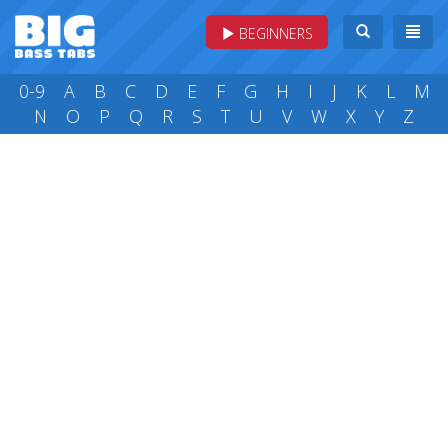
BEGINNERS
0-9
A
B
C
D
E
F
G
H
I
J
K
L
M
N
O
P
Q
R
S
T
U
V
W
X
Y
Z