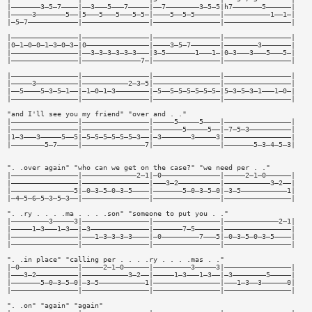
|———————3—5—7————|——3———5———7—————|——7————————3—5—5|h7———————5——————|
|—————3———————5——|5———5———5———5—5—|————5——5—5——————|———————————1——1—|
|—5—7————————————|————————————————|————————————————|————————————————|
|————————————————|————————————————|————————————————|————————————————|
|0—1—0—0—1—3—0—3—|0———————————————|————3—5—7———————|————————3———————|
|————————————————|——3—3—3—3—3—3———|3—5———————1———1—|0—3———3———5———5—|
|————————————————|——————————————7—|————————————————|————————————————|
|————————————————|————————————————|————————————————|————————————————|
|—————3——————————|———————————2—3—5|————————————————|————————————————|
|——5————5—3—5—1——|—1—0—1—3————————|—5——5—5—5—5—5—5—|5—3—5—3—1———1—0—|
|————————————————|————————————————|————————————————|————————————————|
"and I'll see you my friend" "over and . ."
|————————————————|————————————————|—————5—————5————|————————————————|
|————————————————|————————————————|———————5—————5——|—7—5—3——————————|
|1—3———3—————5——5|—5—5—5—5—5—5—3——|—3———————3—————3|————————————————|
|————————5—7—————|———————————————7|————————————————|———————5—3—4—5—3|
". .over again" "who can we get on the case?" "we need per . ."
|————————————————|—————————————2—1|—0——————————————|—————2—1—0——————|
|————————————————|————————————————|———3—2——————————|———————————3—2——|
|———————————————5|—0—3—5—0—3—5————|———————5—0—3—5—0|—3—5———————————1|
|—4—5—6—5—3—5—3——|————————————————|————————————————|————————————————|
". .ry . . . .ma . . . .son" "someone to put you . ."
|—————————3—————3|————————————————|————————————————|—————————————2—1|
|—————1—3———1—3——|—3——————————————|———————7—5——————|————————————————|
|————————————————|———1—3—3—3—3————|—0—————————7———5|—0—3—5—0—3—5————|
|————————————————|————————————————|————————————————|————————————————|
". .in place" "calling per . . . .ry . . . .mas . ."
|—0——————————————|—————2—1—0——————|—————————3—————3|————————————————|
|———3—2——————————|———————————3—2——|—————1—3———1—3——|—3————————5—————|
|———————5—0—3—5—0|—3—5———————————1|————————————————|———1—3——3——————0|
|————————————————|————————————————|————————————————|————————————————|
". .on" "again" "again"