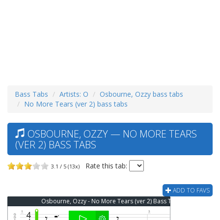
Bass Tabs
Artists: O
Osbourne, Ozzy bass tabs
No More Tears (ver 2) bass tabs
OSBOURNE, OZZY — NO MORE TEARS
(VER 2) BASS TABS
Rate this tab:
3.1 / 5 (13x)
ADD TO FAVS
Osbourne, Ozzy - No More Tears (ver 2) Bass Tab