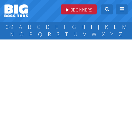
BEGINNERS
0-9
A
B
C
D
E
F
G
H
I
J
K
L
M
N
O
P
Q
R
S
T
U
V
W
X
Y
Z