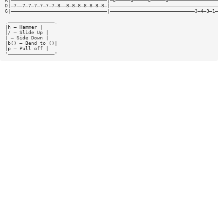
A|—————————————————————————————————|—0—————0—————0—————0—————————————————
D|—7——7—7—7—7—7—7—8——8—8—8—8—8—8—8—|—————————————————————————————————————
G|—————————————————————————————————|—————————————————————————————3—4—3—1—
.————————————————.
|h — Hammer |
|/ — Slide Up |
| — Side Down |
|b() — Bend to ()|
|p — Pull off |
'————————————————'