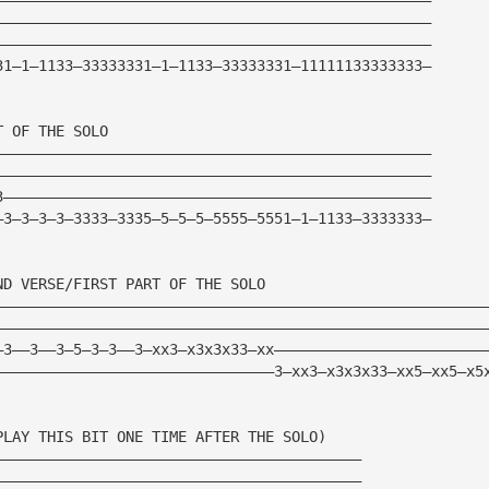
——————————————————————————————————————————————————
——————————————————————————————————————————————————
31—1—1133—33333331—1—1133—33333331—11111133333333—
T OF THE SOLO
——————————————————————————————————————————————————
——————————————————————————————————————————————————
3—————————————————————————————————————————————————
—3—3—3—3—3333—3335—5—5—5—5555—5551—1—1133—3333333—
ND VERSE/FIRST PART OF THE SOLO
————————————————————————————————————————————————————————
————————————————————————————————————————————————————————
—3——3——3—5—3—3——3—xx3—x3x3x33—xx————————————————————————
————————————————————————————————3—xx3—x3x3x33—xx5—xx5—x5
PLAY THIS BIT ONE TIME AFTER THE SOLO)
——————————————————————————————————————————
——————————————————————————————————————————