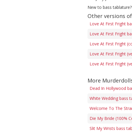
New to bass tablature?
Other versions of
Love At First Fright b
Love At First Fright b
Love At First Fright (
Love At First Fright (v
Love At First Fright (v
More Murderdolls
Dead In Hollywood ba
White Wedding bass t
Welcome To The Stra
Die My Bride (100% Co
Slit My Wrists bass ta