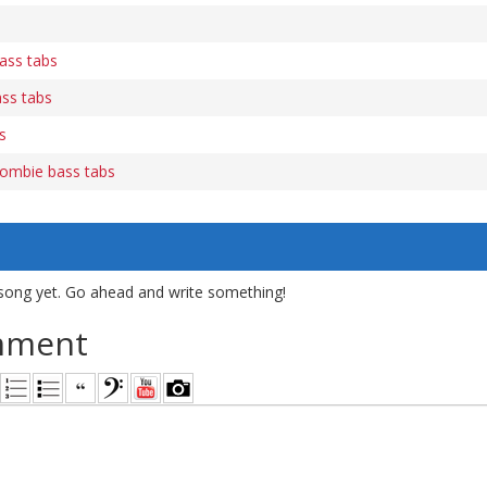
bass tabs
ss tabs
s
ombie bass tabs
song yet. Go ahead and write something!
mment