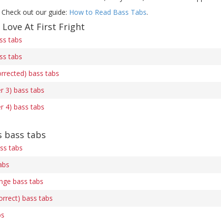
 Check out our guide:
How to Read Bass Tabs
.
 Love At First Fright
ass tabs
ass tabs
corrected) bass tabs
er 3) bass tabs
er 4) bass tabs
 bass tabs
ss tabs
abs
nge bass tabs
rrect) bass tabs
bs