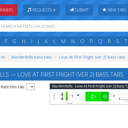
INNERS
REQUESTS
SUBMIT
NEW TABS
F
G
H
I
J
K
L
M
N
O
P
Q
R
S
T
: M
Murderdolls bass tabs
Love At First Fright (ver 2) bass tabs
S — LOVE AT FIRST FRIGHT (VER 2) BASS TABS
Murderdolls - Love At First Fright (ver 2) Bass 
Rate this tab: