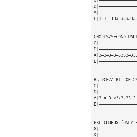
D|———————————————
A|———————————————
E|1—1—1133—333333
CHORUS/SECOND PAR
G|———————————————
D|———————————————
A|3—3—3—3—3333—33
E|———————————————
BRIDGE/A BIT OF 2
G|———————————————
D|———————————————
A|3—x—3—x3x3x33—3
E|———————————————
PRE—CHORUS (ONLY 
G|———————————————
D|———————————————