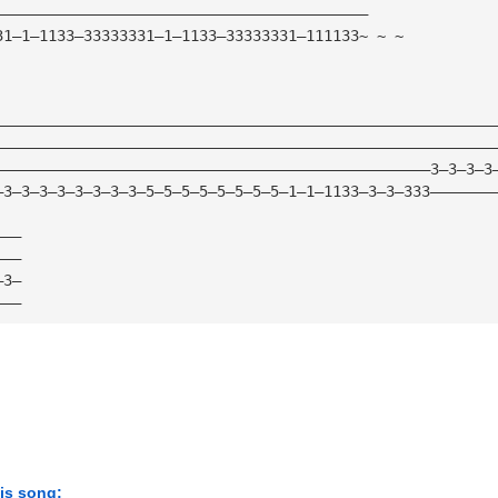
——————————————————————————————————————————
31—1—1133—33333331—1—1133—33333331—111133~ ~ ~
————————————————————————————————————————————————————————
————————————————————————————————————————————————————————
—————————————————————————————————————————————————3—3—3—3
—3—3—3—3—3—3—3—3—5—5—5—5—5—5—5—5—1—1—1133—3—3—333———————
———
———
—3—
———
his song: