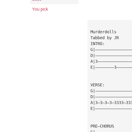
You pick
Murderdolls
Tabbed by JR
INTRO:
G|———————————————
D|———————————————
A|3——————————————
E|————————3——————
VERSE:
G|———————————————
D|———————————————
A|3—3—3—3—3333—33
E|———————————————
PRE—CHORUS
G|———————————————