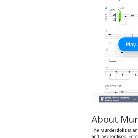
About Mur
The
Murderdolls
is an
and Joey Jordison. Form