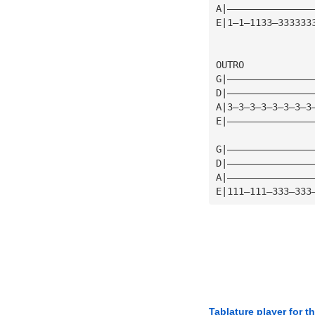
A|———————————————
E|1—1—1133—333333
OUTRO
G|———————————————
D|———————————————
A|3—3—3—3—3—3—3—3
E|———————————————
G|———————————————
D|———————————————
A|———————————————
E|111—111—333—333
Tablature player for t