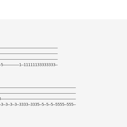
——————————————————————————
——————————————————————————
——————————————————————————
—5———————1—11111133333333—
——————————————————————————————————
——————————————————————————————————
3—————————————————————————————————
—3—3—3—3—3333—3335—5—5—5—5555—555—
——————————————————————————————————————————————————