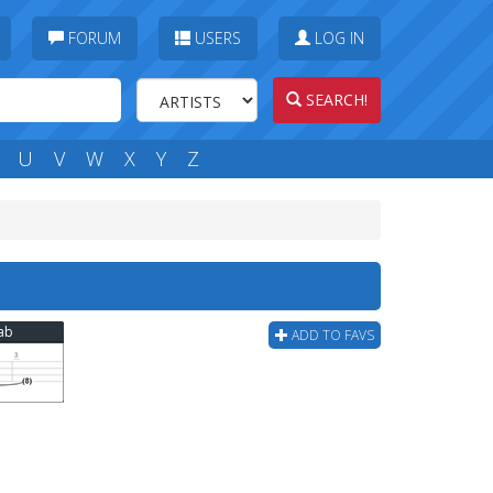
FORUM
USERS
LOG IN
SEARCH!
U
V
W
X
Y
Z
Tab
ADD TO FAVS