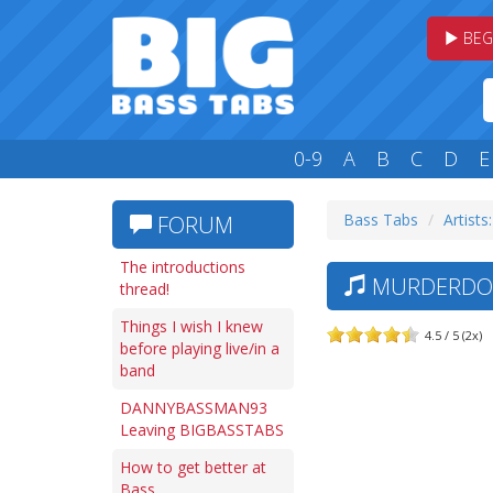
BEG
0-9
A
B
C
D
E
Bass Tabs
Artists
FORUM
The introductions
MURDERDOLL
thread!
Things I wish I knew
4.5 / 5 (2x)
before playing live/in a
band
DANNYBASSMAN93
Leaving BIGBASSTABS
How to get better at
Bass