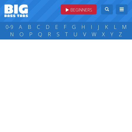
BEGINNERS
0-9
A
B
C
D
E
F
G
H
I
J
K
L
M
N
O
P
Q
R
S
T
U
V
W
X
Y
Z