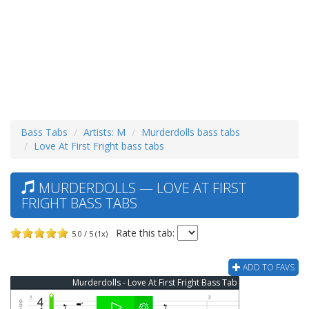
Bass Tabs
Artists: M
Murderdolls bass tabs
Love At First Fright bass tabs
MURDERDOLLS — LOVE AT FIRST
FRIGHT BASS TABS
Rate this tab:
5.0 / 5 (1x)
ADD TO FAVS
Murderdolls - Love At First Fright Bass Tab