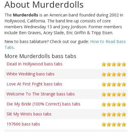
About Murderdolls
The
Murderdolls
is an American band founded during 2002 in
Hollywood, California. The band line-up consists of core
members Wednesday 13 and Joey Jordison. Former members
include Ben Graves, Acey Slade, Eric Griffin & Tripp Eisen.
New to bass tablature? Check out our guide:
How to Read Bass
Tabs
.
More Murderdolls bass tabs
Dead In Hollywood bass tabs
White Wedding bass tabs
Love At First Fright bass tabs
Welcome To The Strange bass tabs
Die My Bride (100% Correct) bass tabs
Slit My Wrists bass tabs
197666 bass tabs