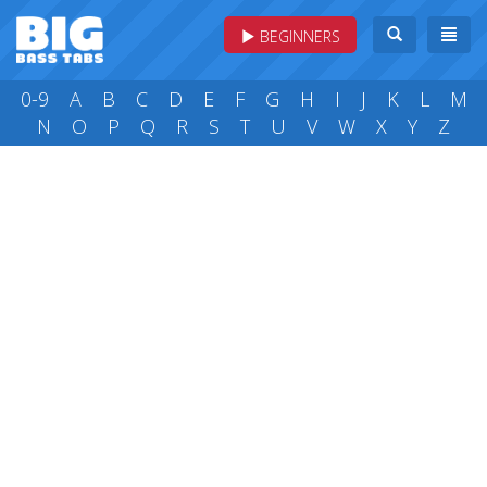
BEGINNERS
0-9
A
B
C
D
E
F
G
H
I
J
K
L
M
N
O
P
Q
R
S
T
U
V
W
X
Y
Z