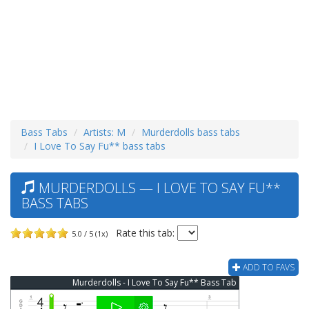
Bass Tabs
Artists: M
Murderdolls bass tabs
I Love To Say Fu** bass tabs
MURDERDOLLS — I LOVE TO SAY FU**
BASS TABS
Rate this tab:
5.0 / 5 (1x)
ADD TO FAVS
Murderdolls - I Love To Say Fu** Bass Tab