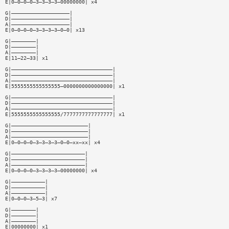
E|0—0—0—0—3—3—3—3—00000000| x4
G|———————————————————|
D|———————————————————|
A|———————————————————|
E|0—0—0—0—3—3—3—3—0—0| x13
G|————————|
D|————————|
A|————————|
E|11—22—33| x1
G|—————————————————————————————————|
D|—————————————————————————————————|
A|—————————————————————————————————|
E|5555555555555555—0000000000000000| x1
G|—————————————————————————————————|
D|—————————————————————————————————|
A|—————————————————————————————————|
E|5555555555555555/7777777777777777| x1
G|—————————————————————————|
D|—————————————————————————|
A|—————————————————————————|
E|0—0—0—0—3—3—3—3—0—0—xx—xx| x4
G|————————————————————————|
D|————————————————————————|
A|————————————————————————|
E|0—0—0—0—3—3—3—3—00000000| x4
G|———————————|
D|———————————|
A|———————————|
E|0—0—0—3—5—3| x7
G|————————|
D|————————|
A|————————|
E|00000000| x1