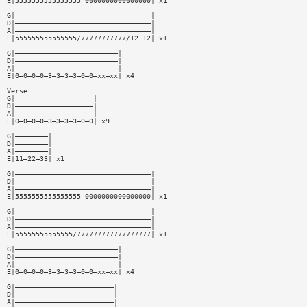
E|5555555555555555—0000000000000000| x1
G|—————————————————————————————————|
D|—————————————————————————————————|
A|—————————————————————————————————|
E|555555555555555/77777777777/12 12| x1
G|—————————————————————————|
D|—————————————————————————|
A|—————————————————————————|
E|0—0—0—0—3—3—3—3—0—0—xx—xx| x4
Verse
G|———————————————————|
D|———————————————————|
A|———————————————————|
E|0—0—0—0—3—3—3—3—0—0| x9
G|————————|
D|————————|
A|————————|
E|11—22—33| x1
G|—————————————————————————————————|
D|—————————————————————————————————|
A|—————————————————————————————————|
E|5555555555555555—0000000000000000| x1
G|—————————————————————————————————|
D|—————————————————————————————————|
A|—————————————————————————————————|
E|55555555555555/777777777777777777| x1
G|—————————————————————————|
D|—————————————————————————|
A|—————————————————————————|
E|0—0—0—0—3—3—3—3—0—0—xx—xx| x4
G|————————————————————————|
D|————————————————————————|
A|————————————————————————|