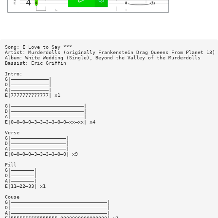
Song: I Love to Say ***
Artist: Murderdolls (originally Frankenstein Drag Queens From Planet 13)
Album: White Wedding (Single), Beyond the Valley of the Murderdolls
Bassist: Eric Griffin
Intro:
G|—————————————|
D|—————————————|
A|—————————————|
E|7777777777777| x1
G|—————————————————————————|
D|—————————————————————————|
A|—————————————————————————|
E|0—0—0—0—3—3—3—3—0—0—xx—xx| x4
Verse
G|———————————————————|
D|———————————————————|
A|———————————————————|
E|0—0—0—0—3—3—3—3—0—0| x9
Fill
G|————————|
D|————————|
A|————————|
E|11—22—33| x1
Couse
G|—————————————————————————————————|
D|—————————————————————————————————|
A|—————————————————————————————————|