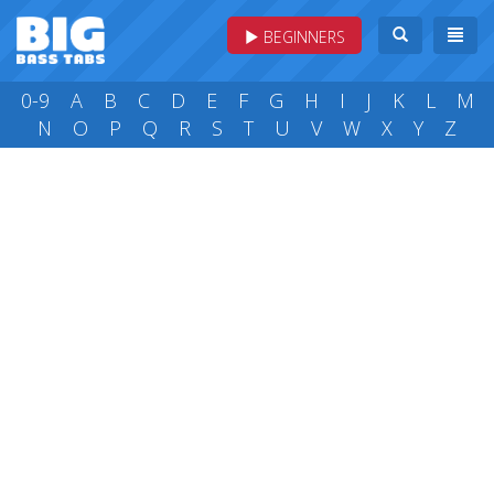
BEGINNERS
0-9
A
B
C
D
E
F
G
H
I
J
K
L
M
N
O
P
Q
R
S
T
U
V
W
X
Y
Z