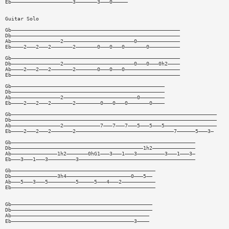
Eb————————————————————3———————3———0—————
Guitar Solo
Gb———————————————————————————————————————————————————————
Db———————————————————————————————————————————————————————
Ab————————————————2———————————————————————0——————————————
Eb————2———2———2———————2———————0———0———0———————0——————————
Gb———————————————————————————————————————————————————————
Db————————————————2———————————————————————0———0———0h2————
Ab————2———2———2———————2———————0———0———0——————————————————
Eb———————————————————————————————————————————————————————
Gb——————————————————————————————————————————————————
Db——————————————————————————————————————————————————
Ab————————————————2————————————————————————0————————
Eb————2———2———2———————2————————0———0———0———————0————
Gb———————————————————————————————————————————————————————————————————
Db———————————————————————————————————————————————————————————————————
Ab————————————————2————————————7———7———7———5———5———5—————————————————
Eb————2———2———2———————2————————————————————————————————7——————5———3—
Gb————————————————————————————————————————————————————————————
Db———————————————————————————————————————————1h2——————————————
Ab———————————————1h2———————0hG1———3———1———3—————————3———1———3—
Eb———3———1———3—————————3——————————————————————————————————————
Gb———————————————————————————————————————————————
Db———————————————3h4—————————————————————0———5——
Ab———5———3———5—————————5—————5———4———2———————————
Eb———————————————————————————————————————————————
Gb——————————————————————————————————————————————
Db——————————————————————————————————————————————
Ab—————————————————————————————————————————————
Eb————————————————————————————————————————3————