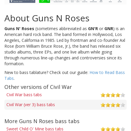
About Guns N Roses
Guns N' Roses
(sometimes abbreviated as
GN'R
or
GNR
) is an
American hard rock band. The band formed in Hollywood, Los
Angeles, California in 1985. Led by frontman and co-founder Axl
Rose (born William Bruce Rose, Jr.), the band has released six
studio albums, three EPs, and one live album while going
through numerous line-up changes and controversies since its
formation.
New to bass tablature? Check out our guide:
How to Read Bass
Tabs
.
Other versions of Civil War
Civil War bass tabs
Civil War (ver 3) bass tabs
More Guns N Roses bass tabs
Sweet Child O' Mine bass tabs