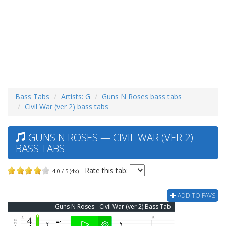
Bass Tabs
Artists: G
Guns N Roses bass tabs
Civil War (ver 2) bass tabs
GUNS N ROSES — CIVIL WAR (VER 2)
BASS TABS
Rate this tab:
4.0 / 5 (4x)
ADD TO FAVS
Guns N Roses - Civil War (ver 2) Bass Tab