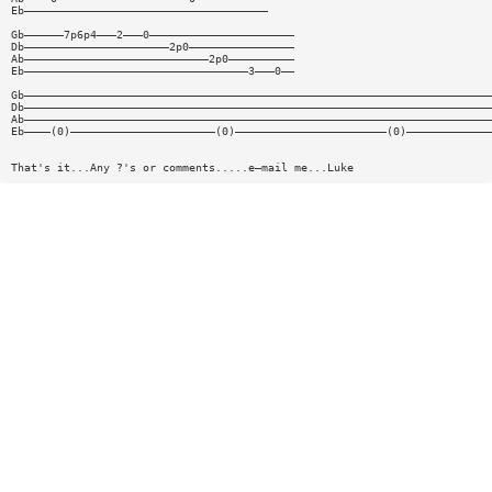
Eb—————————————————————————————————————
Gb——————7p6p4———2———0——————————————————————
Db——————————————————————2p0————————————————
Ab————————————————————————————2p0——————————
Eb——————————————————————————————————3———0——
Gb———————————————————————————————————————————————————————————————————————
Db———————————————————————————————————————————————————————————————————————
Ab———————————————————————————————————————————————————————————————————————
Eb————(0)——————————————————————(0)———————————————————————(0)—————————————
That's it...Any ?'s or comments.....e—mail me...Luke