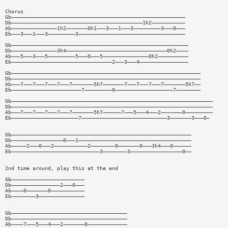
Chorus
Gb—————————————————————————————————————————————————————————
Db———————————————————————————————————————————1h2———————————
Ab———————————————1h2———————0h1———3———1———3—————————3———0———
Eb———3———1———3—————————3———————————————————————————————————
Gb——————————————————————————————————————————————————————————
Db———————————————3h4—————————————————————————————————0h2————
Ab———5———3———5—————————5———0———5———————————————0h2——————————
Eb—————————————————————————————————2———3———4————————————————
Gb——————————————————————————————————————————————————————————————
Db——————————————————————————————————————————————————————————————
Ab———7———7———7———7———7———————5h7———————7———7———7———7———————5h7——
Eb———————————————————————7—————————0———————————————————7————————
Gb——————————————————————————————————————————————————————————————————
Db——————————————————————————————————————————————————————————————————
Ab———7———7———7———7———7———————5h7——————7———5———4———2———————0—————————
Eb——————————————————————7————————————————————————————3———————3———0—
Gb———————————————————————————————————————————————————————————
Db—————————————————0———1—————————————————————————————————————
Ab—————2———0———2———————————2————————0———————0———3h4———0——————
Eb—————————————————————————————3————————3—————————————————0——
2nd time around, play this at the end
Gb————————————————————————
Db————————————————2———0———
Ab————0———————0———————————
Eb————————3———————————————
Gb——————————————————————————————————————
Db——————————————————————————————————————
Ab————7———5———4———2———————0—————————————