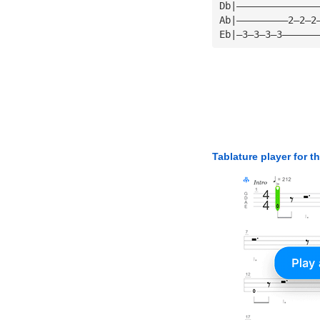
Db|——————————————
Ab|—————————2—2—2
Eb|—3—3—3—3——————
Tablature player for t