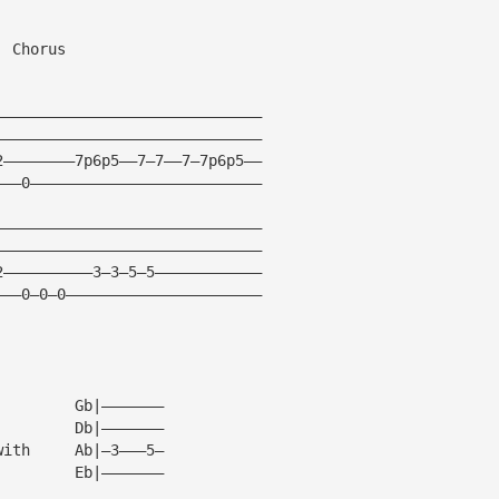
  Chorus
——————————————————————————————
——————————————————————————————
2————————7p6p5——7—7——7—7p6p5——
———0——————————————————————————
——————————————————————————————
——————————————————————————————
2——————————3—3—5—5————————————
———0—0—0——————————————————————
         Gb|———————
         Db|———————
with     Ab|—3———5—
         Eb|———————