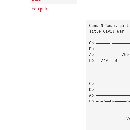
You pick
Guns N Roses guit
Title:Civil War
Gb|——————|———————
Db|——————|———————
Ab|——————|————7h9
Eb|—12/9—|—0—————
                 
                 
Gb|——————————————
Db|——————————————
Ab|——————————————
Eb|—3—2——0~—————3
                V