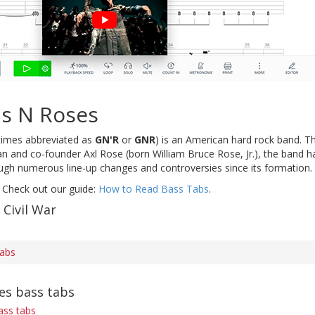
s N Roses
imes abbreviated as
GN'R
or
GNR
) is an American hard rock band. T
n and co-founder Axl Rose (born William Bruce Rose, Jr.), the band ha
ugh numerous line-up changes and controversies since its formation.
 Check out our guide:
How to Read Bass Tabs
.
 Civil War
tabs
es bass tabs
ass tabs