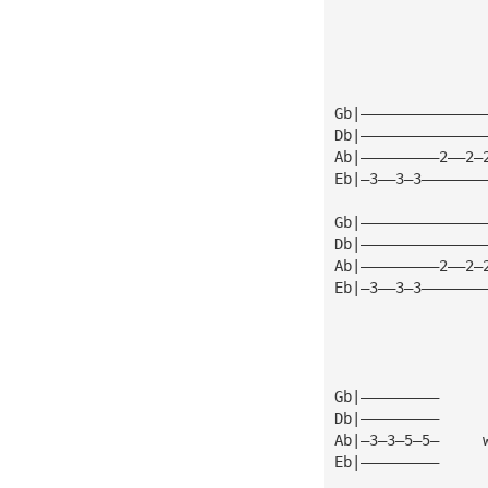
                 
Gb|——————————————
Db|——————————————
Ab|—————————2——2—
Eb|—3——3—3———————
Gb|——————————————
Db|——————————————
Ab|—————————2——2—
Eb|—3——3—3———————
Gb|—————————     
Db|—————————     
Ab|—3—3—5—5—     
Eb|—————————     