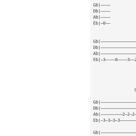
Gb|————
Db|————
Ab|————
Eb|—0~—
Gb|——————————————
Db|——————————————
Ab|——————————————
Eb|—3————0————3——
                 
Gb|——————————————
Db|——————————————
Ab|—————————2—2—2
Eb|—3—3—3—3——————
Gb|——————————————