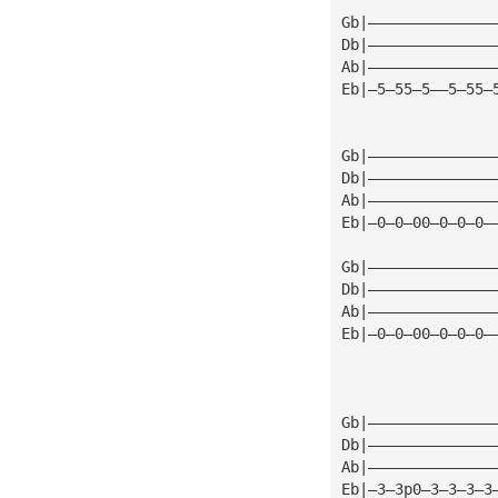
Gb|——————————————
Db|——————————————
Ab|——————————————
Eb|—5—55—5——5—55—
Gb|——————————————
Db|——————————————
Ab|——————————————
Eb|—0—0—00—0—0—0—
Gb|——————————————
Db|——————————————
Ab|——————————————
Eb|—0—0—00—0—0—0—
                 
Gb|——————————————
Db|——————————————
Ab|——————————————
Eb|—3—3p0—3—3—3—3