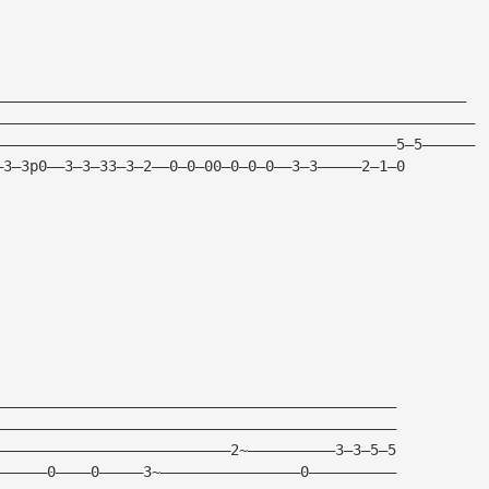
——————————————————————————————————————————————————————
———————————————————————————————————————————————————————
——————————————————————————————————————————————5—5——————
—3—3p0——3—3—33—3—2——0—0—00—0—0—0——3—3—————2—1—0
——————————————————————————————————————————————
——————————————————————————————————————————————
———————————————————————————2~——————————3—3—5—5
——————0————0—————3~————————————————0——————————