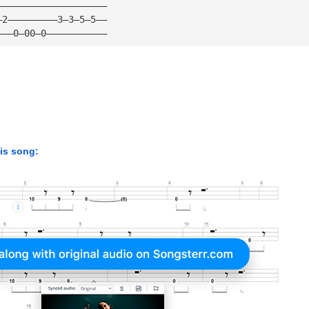
————————————————————
—2—————————3—3—5—5——
———0—00—0———————————
his song: