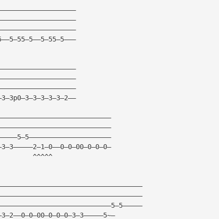
————————————————————
————————————————————
————————————————————
5——5—55—5——5—55—5———
————————————————————
————————————————————
————————————————————
—3—3p0—3—3—3—3—3—2——
—————————————————————————————
—————————————————————————————
—————5—5—————————————————————
—3—3—————2—1—0——0—0—00—0—0—0—
         ^^^^^
—————————————————————————————————————
—————————————————————————————————————
—————————————————————————————5—5—————
—3—2——0—0—00—0—0—0—3—3—————5~—