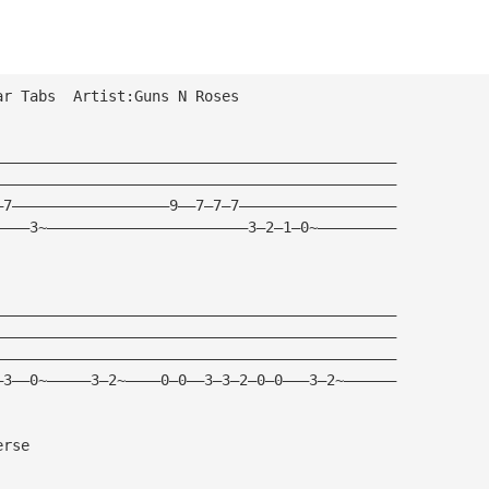
ar Tabs  Artist:Guns N Roses
——————————————————————————————————————————————
——————————————————————————————————————————————
—7——————————————————9——7—7—7——————————————————
————3~———————————————————————3—2—1—0~—————————
                                                        
                                                        
——————————————————————————————————————————————
——————————————————————————————————————————————
——————————————————————————————————————————————
—3——0~—————3—2~————0—0——3—3—2—0—0———3—2~——————
erse