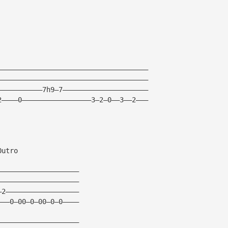
—————————————————————————————————————
—————————————————————————————————————
———————————7h9—7—————————————————————
2————0—————————————————3—2—0——3——2———
Outro
————————————————————
————————————————————
—2——————————————————
———0—00—0—00—0—0————
————————————————————