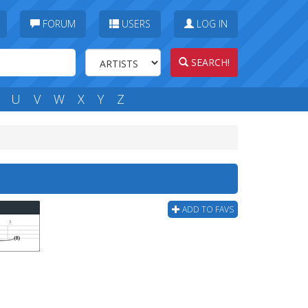
FORUM
USERS
LOG IN
SEARCH!
U
V
W
X
Y
Z
ADD TO FAVS