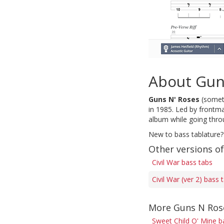
About Gun
Guns N' Roses
(somet
in 1985. Led by frontma
album while going thro
New to bass tablature?
Other versions of
Civil War bass tabs
Civil War (ver 2) bass 
More Guns N Ros
Sweet Child O' Mine b