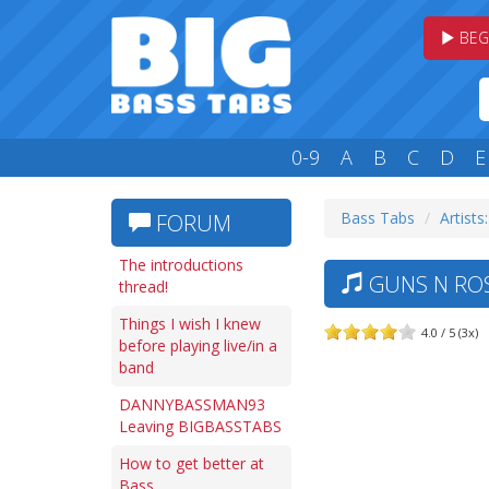
BEG
0-9
A
B
C
D
E
Bass Tabs
Artists
FORUM
The introductions
GUNS N ROSE
thread!
Things I wish I knew
4.0 / 5 (3x)
before playing live/in a
band
DANNYBASSMAN93
Leaving BIGBASSTABS
How to get better at
Bass