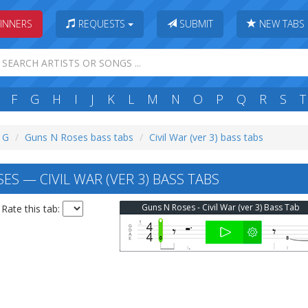
INNERS
REQUESTS
SUBMIT
NEW TABS
F
G
H
I
J
K
L
M
N
O
P
Q
R
S
T
: G
Guns N Roses bass tabs
Civil War (ver 3) bass tabs
S — CIVIL WAR (VER 3) BASS TABS
Guns N Roses - Civil War (ver 3) Bass Tab
Rate this tab: