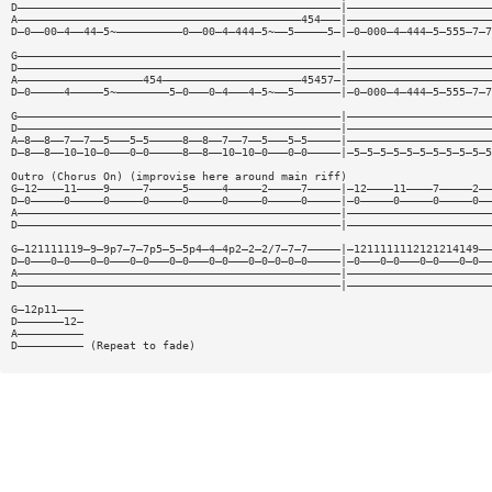
D—————————————————————————————————————————————————|——————————————————————
A———————————————————————————————————————————454———|——————————————————————
D—0——00—4——44—5~——————————0——00—4—444—5~——5—————5—|—0—000—4—444—5—555—7—7
G—————————————————————————————————————————————————|——————————————————————
D—————————————————————————————————————————————————|——————————————————————
A———————————————————454—————————————————————45457—|——————————————————————
D—0—————4—————5~————————5—0———0—4———4—5~——5———————|—0—000—4—444—5—555—7—7
G—————————————————————————————————————————————————|——————————————————————
D—————————————————————————————————————————————————|——————————————————————
A—8——8——7——7——5———5—5—————8——8——7——7——5———5—5—————|——————————————————————
D—8——8——10—10—0———0—0—————8——8——10—10—0———0—0—————|—5—5—5—5—5—5—5—5—5—5—5
Outro (Chorus On) (improvise here around main riff)
G—12————11————9—————7—————5—————4—————2—————7—————|—12————11————7—————2——
D—0—————0—————0—————0—————0—————0—————0—————0—————|—0—————0—————0—————0——
A—————————————————————————————————————————————————|——————————————————————
D—————————————————————————————————————————————————|——————————————————————
G—121111119—9—9p7—7—7p5—5—5p4—4—4p2—2—2/7—7—7—————|—1211111112121214149——
D—0———0—0———0—0———0—0———0—0———0—0———0—0—0—0—0—————|—0———0—0———0—0———0—0——
A—————————————————————————————————————————————————|——————————————————————
D—————————————————————————————————————————————————|——————————————————————
G—12p11————
D———————12—
A——————————
D—————————— (Repeat to fade)