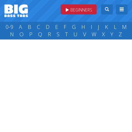
BEGINNERS
0-9
A
B
C
D
E
F
G
H
I
J
K
L
M
N
O
P
Q
R
S
T
U
V
W
X
Y
Z