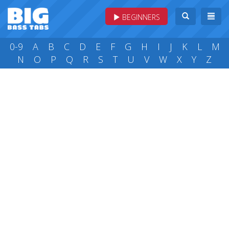
BEGINNERS
0-9
A
B
C
D
E
F
G
H
I
J
K
L
M
N
O
P
Q
R
S
T
U
V
W
X
Y
Z