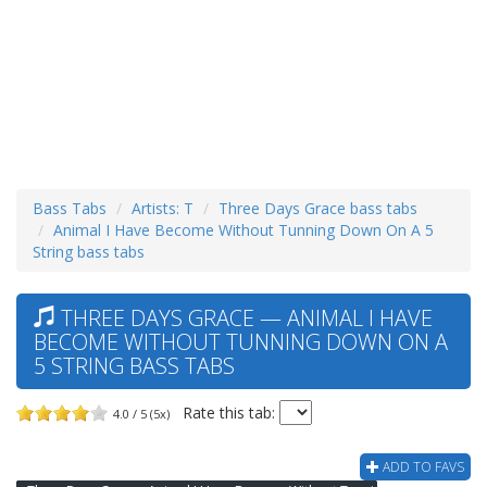
Bass Tabs
Artists: T
Three Days Grace bass tabs
Animal I Have Become Without Tunning Down On A 5
String bass tabs
THREE DAYS GRACE — ANIMAL I HAVE
BECOME WITHOUT TUNNING DOWN ON A
5 STRING BASS TABS
Rate this tab:
4.0 / 5 (5x)
ADD TO FAVS