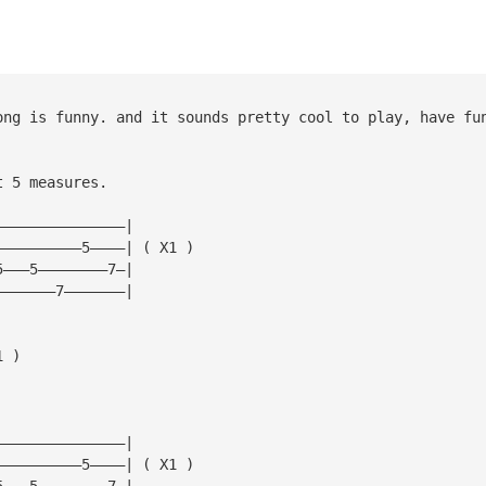
ong is funny. and it sounds pretty cool to play, have fu
t 5 measures.
———————————————|
——————————5————| ( X1 )
5———5————————7—|
———————7———————|
1 )
———————————————|
——————————5————| ( X1 )
5———5————————7—|