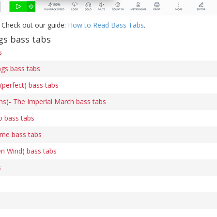
 Check out our guide:
How to Read Bass Tabs
.
s bass tabs
s
gs bass tabs
(perfect) bass tabs
ams)- The Imperial March bass tabs
o bass tabs
me bass tabs
en Wind) bass tabs
s