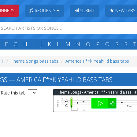
INNERS
REQUESTS
SUBMIT
NEW TABS
F
G
H
I
J
K
L
M
N
O
P
Q
R
S
T
: T
Theme Songs bass tabs
America F**k Yeah! :d bass tabs
S — AMERICA F**K YEAH! :D BASS TABS
Theme Songs - America F**k Yeah! :d Bass Ta
Rate this tab: