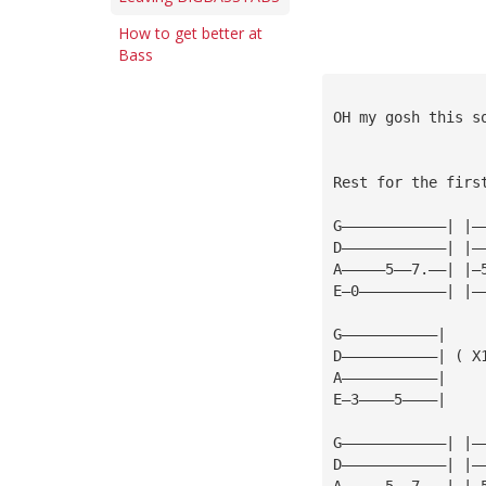
How to get better at
Bass
OH my gosh this s
Rest for the firs
G————————————| |—
D————————————| |—
A—————5——7.——| |—
E—0——————————| |—
G———————————|
D———————————| ( X
A———————————| 
E—3————5————|
G————————————| |—
D————————————| |—
A—————5——7.——| |—