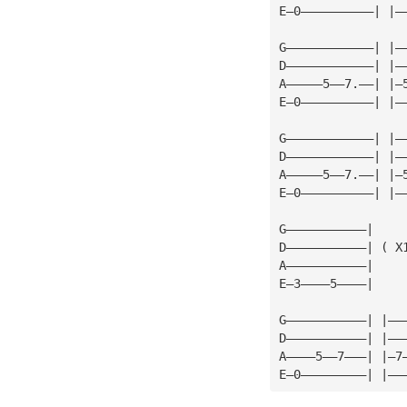
E—0——————————| |—
G————————————| |—
D————————————| |—
A—————5——7.——| |—
E—0——————————| |—
G————————————| |—
D————————————| |—
A—————5——7.——| |—
E—0——————————| |—
G———————————|
D———————————| ( X
A———————————| 
E—3————5————|
G———————————| |——
D———————————| |——
A————5——7———| |—7
E—0—————————| |——