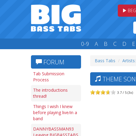
BEG
0-9
A
B
C
D
E
Bass Tabs
Artists
FORUM
Tab Submission
THEME SONG
Process
The introductions
3.7 / 5 (3x)
thread!
Things I wish I knew
before playing live/in a
band
DANNYBASSMAN93
Leaving BIGBASSTABS