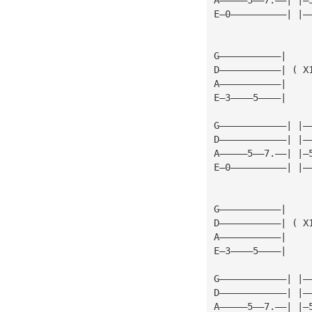
E—0——————————| |—
G———————————|
D———————————| ( X
A———————————| 
E—3————5————|
G————————————| |—
D————————————| |—
A—————5——7.——| |—
E—0——————————| |—
G———————————|
D———————————| ( X
A———————————| 
E—3————5————|
G————————————| |—
D————————————| |—
A—————5——7.——| |—