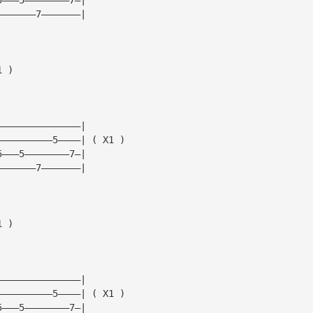
———————7———————|
1 )
———————————————|
——————————5————| ( X1 )
5———5————————7—|
———————7———————|
1 )
———————————————|
——————————5————| ( X1 )
5———5————————7—|