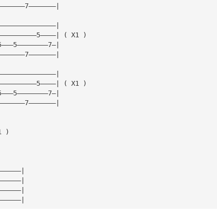
———————7———————|
———————————————|
——————————5————| ( X1 )
5———5————————7—|
———————7———————|
———————————————|
——————————5————| ( X1 )
5———5————————7—|
———————7———————|
1 )
——————|
——————|
——————|
——————|