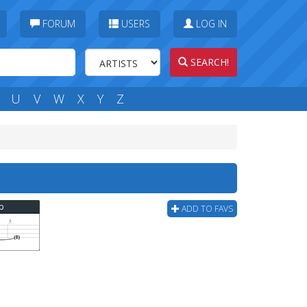
FORUM
USERS
LOG IN
SEARCH!
U
V
W
X
Y
Z
b
ADD TO FAVS