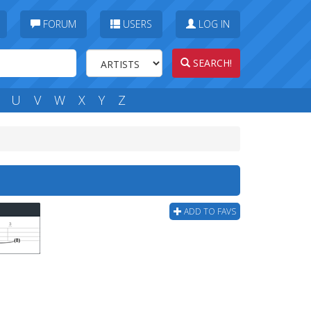
FORUM
USERS
LOG IN
SEARCH!
U
V
W
X
Y
Z
ADD TO FAVS