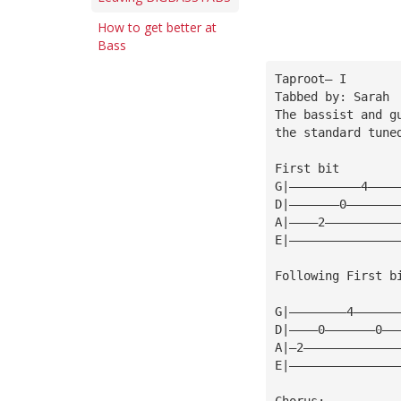
How to get better at
Bass
Taproot— I
Tabbed by: Sarah
The bassist and g
the standard tune
First bit
G|——————————4————
D|———————0———————
A|————2——————————
E|———————————————
Following First b
G|————————4——————
D|————0———————0——
A|—2—————————————
E|———————————————
Chorus: