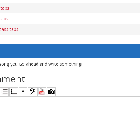
 tabs
tabs
 bass tabs
song yet. Go ahead and write something!
mment