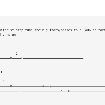
uitarist drop tune their guitars/basses to a (ADG so for
d version
—————————————————————————————————————————————|
—————————2———————————————————————————————————|
——————0—————0————————————————————————————————|
—————————————————————————————————————————————|
it
——4—————————————————————————————————————————————————————
——————0————————————————4———2————————————————————————————
———————————0—————————————————————4———0——————————————————
————————————————————————————————————————————————————————