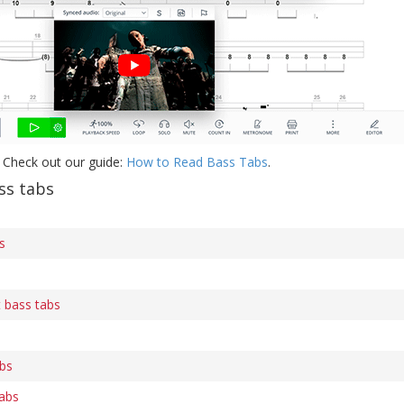
 Check out our guide:
How to Read Bass Tabs
.
ss tabs
s
t bass tabs
abs
abs