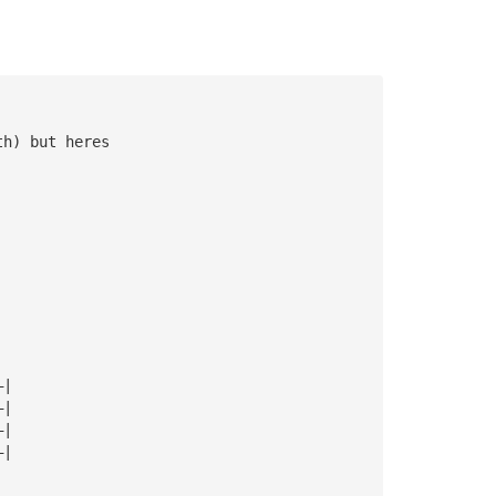
th) but heres 
—|
—|
—|
—|