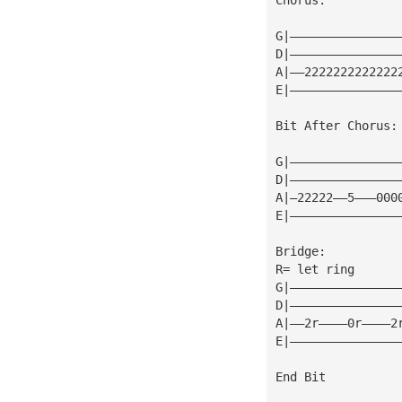
G|———————————————
D|———————————————
A|——2222222222222
E|———————————————
Bit After Chorus:
G|———————————————
D|———————————————
A|—22222——5———000
E|———————————————
Bridge:
R= let ring
G|———————————————
D|———————————————
A|——2r————0r————2
E|———————————————
End Bit