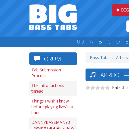
BEG
0-9
A
B
C
D
E
Bass Tabs
Artists
FORUM
Tab Submission
TAPROOT — 
Process
The introductions
Rate this
thread!
Things I wish I knew
before playing live/in a
band
DANNYBASSMAN93
Leaving BIGBASSTABS