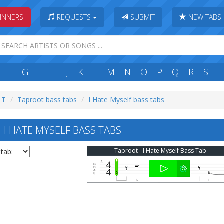
INNERS
REQUESTS
SUBMIT
NEW TABS
F
G
H
I
J
K
L
M
N
O
P
Q
R
S
T
: T
Taproot bass tabs
I Hate Myself bass tabs
I HATE MYSELF BASS TABS
Taproot - I Hate Myself Bass Tab
 tab: