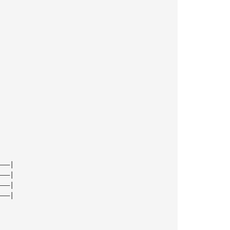
———|
———|
———|
———|