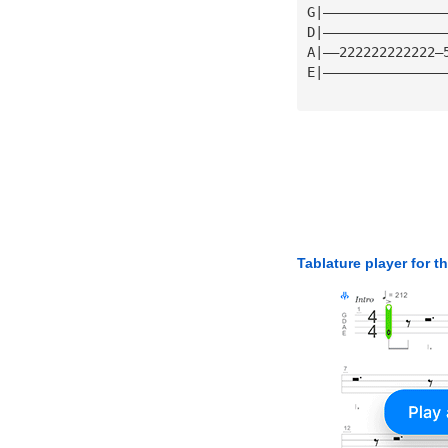
G|———————————————
D|———————————————
A|——222222222222—
E|———————————————
Tablature player for t