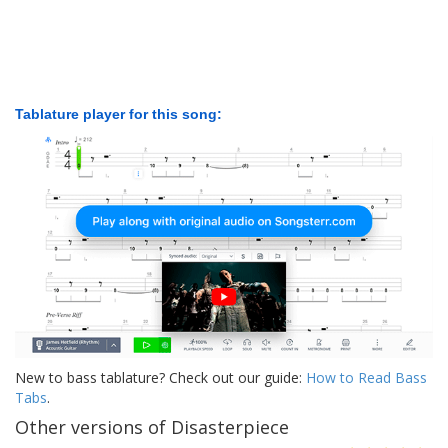
Tablature player for this song:
New to bass tablature? Check out our guide:
How to Read Bass
Tabs
.
Other versions of Disasterpiece