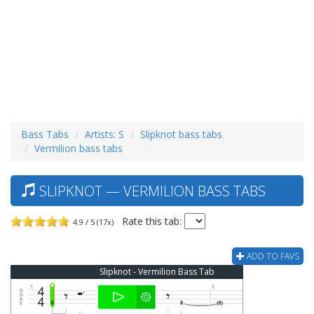
Bass Tabs
Artists: S
Slipknot bass tabs
Vermilion bass tabs
SLIPKNOT — VERMILION BASS TABS
Rate this tab:
4.9 / 5 (17x)
ADD TO FAVS
Slipknot - Vermilion Bass Tab