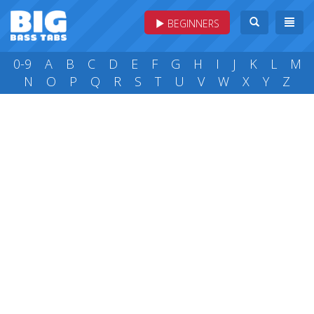
BEGINNERS
0-9
A
B
C
D
E
F
G
H
I
J
K
L
M
N
O
P
Q
R
S
T
U
V
W
X
Y
Z