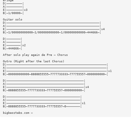
Bridge
D¦—————————¦
A¦—————————¦
E¦—————————¦x3
B¦—1/00000—¦
Guitar solo
D¦—————————————————————————————————————————————————————¦
A¦—————————————————————————————————————————————————————¦
E¦—————————————————————————————————————————————————————¦x4
B¦—1/000000000000—1/000000000000—1/000000000000—444666—¦
D¦————————¦
A¦————————¦
E¦————————¦x2
B¦—444666—¦
After solo play again de Pre — Chorus
Outro (Right after the last Chorus)
D¦—————————————————————————————————————————————————————————¦
A¦—————————————————————————————————————————————————————————¦
E¦—————————————————————————————————————————————————————————¦x1
B¦—000000000000—8888855555—7777733333—777755557—0000000000—¦
D¦————————————————————————————————————————————¦
A¦————————————————————————————————————————————¦
E¦————————————————————————————————————————————¦x4
B¦—8888855555—7777733333—777755557—0000000000—¦
D¦——————————————————————————————————————————¦
A¦——————————————————————————————————————————¦
E¦——————————————————————————————————————————¦x1
B¦—8888855555—7777733333—777755557—0————————¦
bigbasstabs.com —