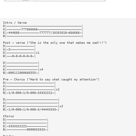
Intro / Verse
D¦—————————————————————————————————————————¦
A¦————————777666666————————————————————————¦
E¦—444666———————————777777/10101010—666666—¦
B¦—————————————————————————————————————————¦
Post — verse ("She is the only one that makes me sad!!!")
D¦———————————————¦
A¦—2—————————————¦
E¦———————————————¦x1
B¦———0—0—0—0—0—0—¦
D¦—————————————————¦
A¦—————————————————¦
E¦—————————————————¦x4
B¦—000111000666555—¦
Pre — Chorus ("Hard to say what caught my attention")
D¦——————————————————————————¦
A¦——————————————————————————¦
E¦——————————————————————————¦x2
B¦—1/0—000—1/0—000—33332222—¦
D¦————————————————————————————¦
A¦————————————————————————————¦
E¦————————————————————————————¦x2
B¦—1/0—000—1/0—000—3/44443333—¦
Chorus
D¦——————————————————————¦
A¦——————————————————————¦
E¦—3333322222———————————¦
B¦———————————0000033333—¦