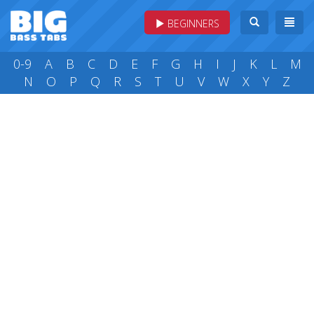
BEGINNERS
0-9
A
B
C
D
E
F
G
H
I
J
K
L
M
N
O
P
Q
R
S
T
U
V
W
X
Y
Z