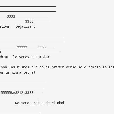
————————————————————————————
————————————————————————————
————3333————————————————
—————————————3333————————
ativa,  legalizar,
————————————————————————————————
————————————————————————————————
—————————55555—————3333————
3—————————————————————————————
mbiar, lo vamos a cambiar
 son las mismas que en el primer verso solo cambia la le
on la misma letra)
———————————————————————
——————————————————————
—55555&#8212;3333————
———————————————————
        No somos ratas de ciudad
————————————————————