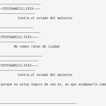
——————————————————————
——55555&#8212;3333————
———————————————————
          Contra el estado del malestar
——————————————————
——————————————————————
—55555&#8212;3333————
———————————————————
        No somos ratas de ciudad
———————————————————————
—————————————————————
—55555&#8212;3333————
———————————————————
          Contra el estado del malestar
 porque no estoy seguro de cmo es, as que acompaarlo com
—————————————————————————————————————————