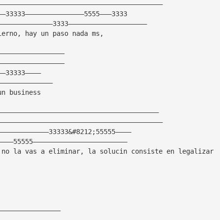
——————————————————————————————————————————
——33333———————————————5555———3333
——————————————3333————————————————————
ierno, hay un paso nada ms,
—————————————————
—————————————————
——33333————
——————————————
un business
—————————————————————————————————————————
——————————————————————————————————————————
—————————————33333&#8212;55555————
————55555————————————————————————
 no la vas a eliminar, la solucin consiste en legalizar
————————————————
————————————————