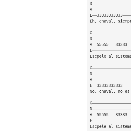
D————————————————
A————————————————
E——33333333333———
Eh, chaval, siemp
G————————————————
D————————————————
A——55555———33333—
E————————————————
Escpele al sistem
G————————————————
D————————————————
A————————————————
E——33333333333———
No, chaval, no es
G————————————————
D————————————————
A——55555———33333—
E————————————————
Escpele al sistem