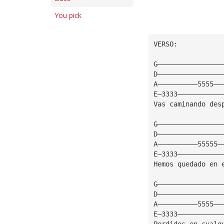
You pick
VERSO:
G————————————————
D————————————————
A——————————5555——
E—3333———————————
Vas caminando des
G————————————————
D————————————————
A——————————55555—
E—3333———————————
Hemos quedado en 
G————————————————
D————————————————
A——————————5555——
E—3333———————————
Perdidos en cualq