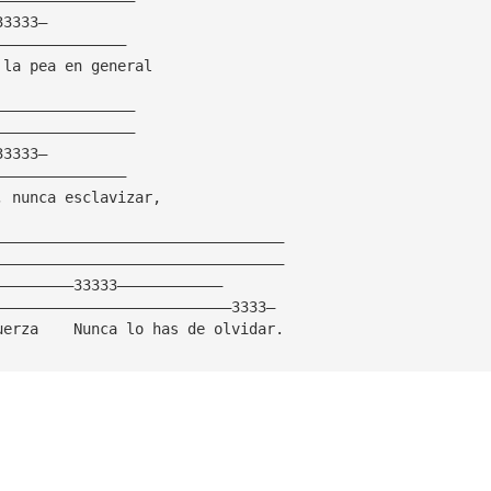
33333—
———————————————
 la pea en general
————————————————
————————————————
33333—
———————————————
, nunca esclavizar,
—————————————————————————————————
—————————————————————————————————
—————————33333————————————
———————————————————————————3333—
uerza    Nunca lo has de olvidar.