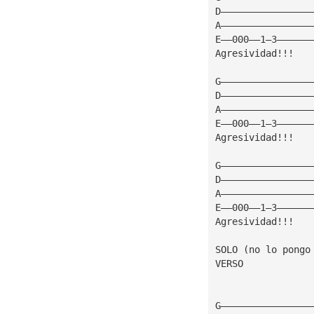
D————————————————
A————————————————
E——000——1—3——————
Agresividad!!!   
G————————————————
D————————————————
A————————————————
E——000——1—3——————
Agresividad!!!   
G————————————————
D————————————————
A————————————————
E——000——1—3——————
Agresividad!!!   
SOLO (no lo pongo
VERSO
G————————————————