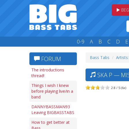
BEG
0-9
A
B
C
D
E
Bass Tabs
Artists:
FORUM
The introductions
SKA P — MI
thread!
Things I wish I knew
2.8 / 5 (6x)
before playing live/in a
band
DANNYBASSMAN93
Leaving BIGBASSTABS
How to get better at
Bass