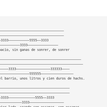
——————————————————————————————————
——————————————————————————————————
—3333———————————5555——3333
———————————3333————————————————
pacio, sin ganas de sonrer, de sonrer
———————————————————————————————————————————
————————————————————————————————————————————
—————3333——————————————————333333————
————————————————555555—————————————————
el barrio, unos litros y cien duros de hachs.
—————————————————————————————————————
—————————————————————————————————————
—3333——————————————5555——3333
————————————3333——————————————————
uier lado, soando con escapar, con escapar