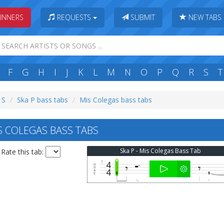
INNERS
REQUESTS
SUBMIT
NEW TABS
F
G
H
I
J
K
L
M
N
O
P
Q
R
S
T
 S
Ska P bass tabs
Mis Colegas bass tabs
S COLEGAS BASS TABS
Ska P - Mis Colegas Bass Tab
Rate this tab: