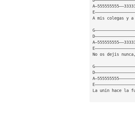
A—555555555——3333
E————————————————
A mis colegas y a
G————————————————
D————————————————
A—555555555——3333
E————————————————
No os dejis nunca
G————————————————
D————————————————
A—555555555——————
E————————————————
La unin hace la f