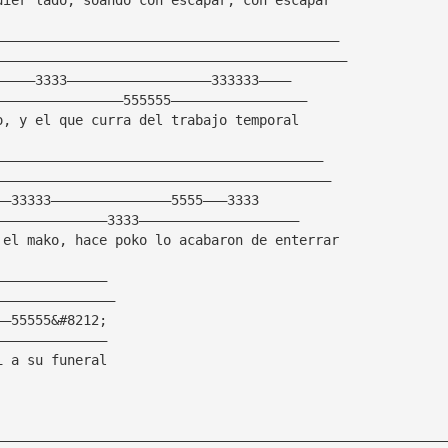
———————————————————————————————————————————
————————————————————————————————————————————
—————3333——————————————————333333————
————————————————555555—————————————————
o, y el que curra del trabajo temporal
—————————————————————————————————————————
——————————————————————————————————————————
——33333———————————————5555———3333
——————————————3333————————————————————
 el mako, hace poko lo acabaron de enterrar
——————————————
———————————————
——55555&#8212;
——————————————
i a su funeral
————————————————————————————————————————————————————————