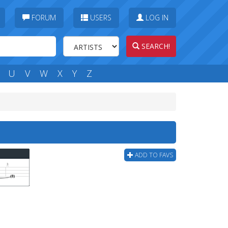
FORUM
USERS
LOG IN
SEARCH!
U
V
W
X
Y
Z
ADD TO FAVS