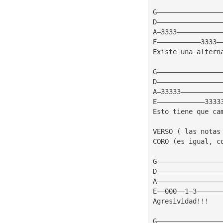
G————————————————
D————————————————
A—3333———————————
E———————————3333—
Existe una altern
G————————————————
D————————————————
A—33333——————————
E————————————3333
Esto tiene que ca
VERSO ( las notas
CORO (es igual, c
G————————————————
D————————————————
A————————————————
E——000——1—3——————
Agresividad!!!   
G————————————————