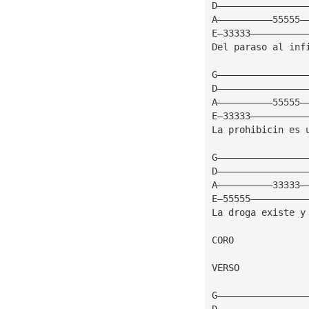
D————————————————
A——————————55555—
E—33333——————————
Del paraso al inf
G————————————————
D————————————————
A——————————55555—
E—33333——————————
La prohibicin es 
G————————————————
D————————————————
A——————————33333—
E—55555——————————
La droga existe y
CORO
VERSO
G————————————————
D————————————————