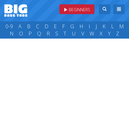
BEGINNERS
0-9
A
B
C
D
E
F
G
H
I
J
K
L
M
N
O
P
Q
R
S
T
U
V
W
X
Y
Z