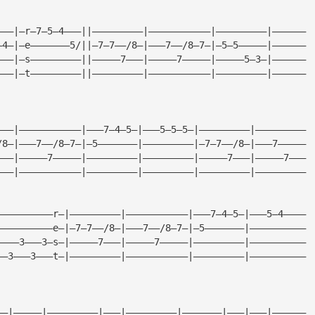
———|—r—7—5—4———||—————————|———————————|—————————|——————
—4—|—e———————5/||—7—7——/8—|———7——/8—7—|—5—5—————|——————
———|—s—————————||—————7———|—————7—————|—————5—3—|——————
———|—t—————————||—————————|———————————|—————————|——————
———|———————————|———7—4—5—|———5—5—5—|—————————|—————————
/8—|———7——/8—7—|—5———————|—————————|—7—7——/8—|———7—————
———|—————7—————|—————————|—————————|—————7———|—————7———
———|———————————|—————————|—————————|—————————|—————————
——————————r—|—————————|———————————|———7—4—5—|———5—4————
——————————e—|—7—7——/8—|———7——/8—7—|—5———————|——————————
————3———3—s—|—————7———|—————7—————|—————————|——————————
——3———3———t—|—————————|———————————|—————————|——————————
——|—————|—————————|———|—————————|———————|———|———|——————