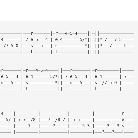
—————————|———r———————|—r———4—5—4————||—||——————————————
—4———————|—7—e—5———4—|—e—4———————5/*||—||*—7———7—5—————
——/7—5—0—|———s———5———|—s———————————*||—||*———7—————5———
—————————|———t———————|—t————————————||—||——————————————
—r———————|—r———4—5—4————||———r———————|—r—————————|—————
—e—5———4—|—e—4———————5/*||—7—e—5———4—|—e—4———————|—7———
—s———5———|—s———————————*||———s———5———|—s——/7—5—0—|—————
—t———————|—t————————————||———t———————|—t—————————|—————
—4———||—————————|———————————|—————————|———————————r————
———5/||—7—7——/8—|———7——/8—7—|—5—5—————|———————————e————
—————||—————7———|—————7—————|—————5—3—|—————3———3—s————
—————||—————————|———————————|—————————|———3———3———t————