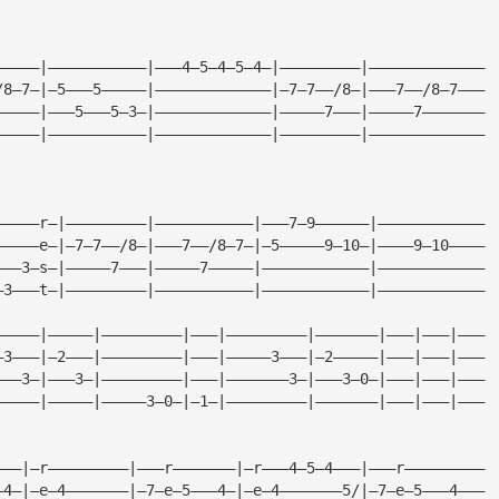
—————|———————————|———4—5—4—5—4—|—————————|—————————————
/8—7—|—5———5—————|—————————————|—7—7——/8—|———7——/8—7———
—————|———5———5—3—|—————————————|—————7———|—————7———————
—————|———————————|—————————————|—————————|—————————————
—————r—|—————————|———————————|———7—9——————|————————————
—————e—|—7—7——/8—|———7——/8—7—|—5—————9—10—|————9—10————
———3—s—|—————7———|—————7—————|————————————|————————————
—3———t—|—————————|———————————|————————————|————————————
—————|—————|—————————|———|—————————|———————|———|———|———
—3———|—2———|—————————|———|—————3———|—2—————|———|———|———
———3—|———3—|—————————|———|———————3—|———3—0—|———|———|———
—————|—————|—————3—0—|—1—|—————————|———————|———|———|———
———|—r—————————|———r———————|—r———4—5—4———|———r—————————
—4—|—e—4———————|—7—e—5———4—|—e—4———————5/|—7—e—5———4———