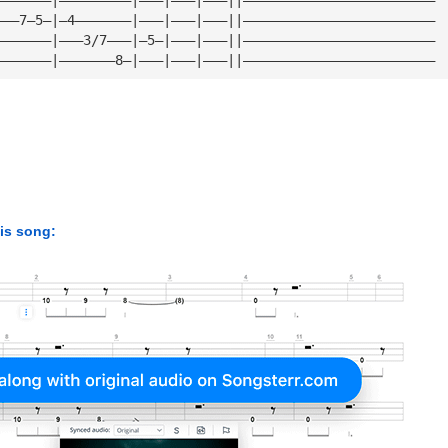
———7—5—|—4———————|———|———|———||————————————————————————
———————|———3/7———|—5—|———|———||————————————————————————
———————|———————8—|———|———|———||————————————————————————
his song: