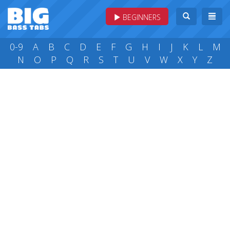
BEGINNERS
0-9
A
B
C
D
E
F
G
H
I
J
K
L
M
N
O
P
Q
R
S
T
U
V
W
X
Y
Z