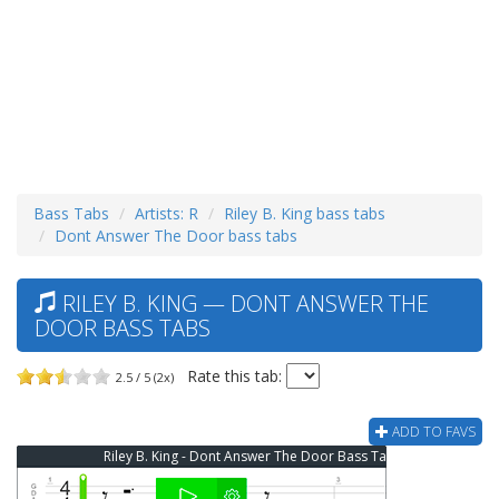
Bass Tabs
Artists: R
Riley B. King bass tabs
Dont Answer The Door bass tabs
RILEY B. KING — DONT ANSWER THE
DOOR BASS TABS
Rate this tab:
2.5 / 5 (2x)
ADD TO FAVS
Riley B. King - Dont Answer The Door Bass Tab