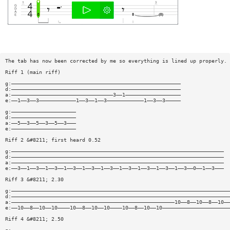
The tab has now been corrected by me so everything is lined up properly.
Riff 1 (main riff)
g:———————————————————————————————————————————————————————
d:———————————————————————————————————————————————————————
a:—————————————————————————————————3——1——————————————————
e:——1——3——3————————————1——3——1——3————————————1——3——3—————
g:—————————————————————
d:—————————————————————
a:——5——3——5——3——5——3———
e:—————————————————————
Riff 2 &#8211; first heard 0.52
g:—————————————————————————————————————————————————————————————————————
d:—————————————————————————————————————————————————————————————————————
a:—————————————————————————————————————————————————————————————————————
e:——3——1——3——1——3——1——3——1——3——1——3——1——3——1——3——1——3——1——3——0——1——3———
Riff 3 &#8211; 2.30
g:———————————————————————————————————————————————————————————————————————
d:———————————————————————————————————————————————————————————————————————
a:—————————————————————————————————————————————————————10——8——10——8——10——
e:——10——8——10——10————10——8——10——10————10——8——10——10——————————————————————
Riff 4 &#8211; 2.50