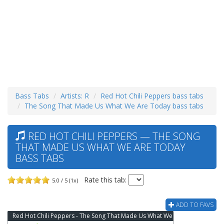
Bass Tabs
Artists: R
Red Hot Chili Peppers bass tabs
The Song That Made Us What We Are Today bass tabs
RED HOT CHILI PEPPERS — THE SONG
THAT MADE US WHAT WE ARE TODAY
BASS TABS
Rate this tab:
5.0 / 5 (1x)
ADD TO FAVS
Red Hot Chili Peppers - The Song That Made Us What We Are Today Bass Tab