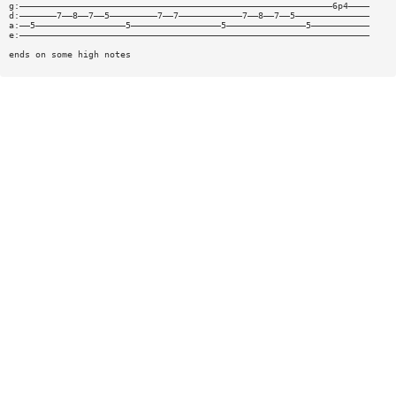
g:———————————————————————————————————————————————————————————6p4————
d:———————7——8——7——5—————————7——7————————————7——8——7——5——————————————
a:——5—————————————————5—————————————————5———————————————5———————————
e:——————————————————————————————————————————————————————————————————
ends on some high notes