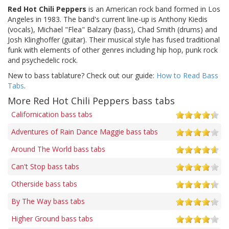
Red Hot Chili Peppers
is an American rock band formed in Los
Angeles in 1983. The band's current line-up is Anthony Kiedis
(vocals), Michael "Flea" Balzary (bass), Chad Smith (drums) and
Josh Klinghoffer (guitar). Their musical style has fused traditional
funk with elements of other genres including hip hop, punk rock
and psychedelic rock.
New to bass tablature? Check out our guide:
How to Read Bass
Tabs
.
More Red Hot Chili Peppers bass tabs
Californication bass tabs
Adventures of Rain Dance Maggie bass tabs
Around The World bass tabs
Can't Stop bass tabs
Otherside bass tabs
By The Way bass tabs
Higher Ground bass tabs