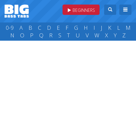
BEGINNERS
0-9
A
B
C
D
E
F
G
H
I
J
K
L
M
N
O
P
Q
R
S
T
U
V
W
X
Y
Z