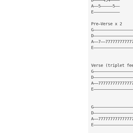
A——5—————5——
E———————————
Pre—Verse x 2
G————————————————
D————————————————
A——7——77777777777
E————————————————
Verse (triplet fe
G————————————————
D————————————————
A——77777777777777
E————————————————
G————————————————
D————————————————
A——77777777777777
E————————————————