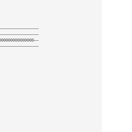
—————————————————
—————————————————
000000000000000——
—————————————————