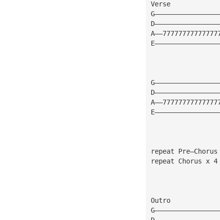
Verse
G————————————————
D————————————————
A——77777777777777
E————————————————
G————————————————
D————————————————
A——77777777777777
E————————————————
repeat Pre—Chorus
repeat Chorus x 4
Outro
G————————————————
D————————————————