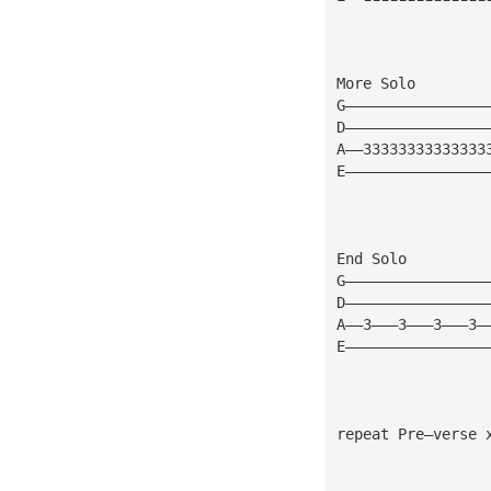
More Solo
G————————————————
D————————————————
A——33333333333333
E————————————————
End Solo
G————————————————
D————————————————
A——3———3———3———3—
E————————————————
repeat Pre—verse 