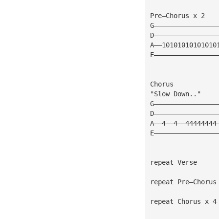
Pre—Chorus x 2
G————————————————
D————————————————
A——10101010101010
E————————————————
Chorus
"Slow Down.."    
G————————————————
D————————————————
A——4——4——44444444
E————————————————
repeat Verse
repeat Pre—Chorus
repeat Chorus x 4