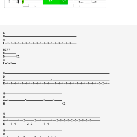
G———————————————————————————————————————
D———————————————————————————————————————
A———————————————————————————————————————
E—0—5—4—4—4—4—4—4—4—4—4—4—4—4—4—4—4—4———
RIFF
G——————
D——————X1
A——————
E—0—2——
G—————————————————————————————————————————————————————————
D—————————————————————————————————————————————————————————
A—————————————————————————4———————————————————————————————
E—4—4—4—4—4—4—4—4—4—4—4—4———4—4—4—4—4—4—4—4—4—4—4—4—0—2—4—
G———————————————————————————————
D———————————————————————————————
A—7—————————5—————————2————3————
E———————————————————————————————X2
G————————————————————————————————————————————————————
D————————————————————————————————————————————————————
A—4—————4——2—————2——4—————4——2—0—2—0—2—0—2—0—2—0—————
E———4—4——————2—2——————4—4————————————————————————————
G———————————————————————————————
D———————————————————————————————