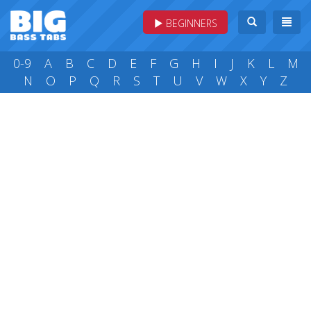
BEGINNERS
0-9
A
B
C
D
E
F
G
H
I
J
K
L
M
N
O
P
Q
R
S
T
U
V
W
X
Y
Z