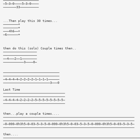
———————————————————
—5—3—0————5—3—0————
———————33——————————
...Then play this 30 times...
————————+
————————+
———4h6——+
—6——————+
then do this (solo) Couple times then..
——————————————————
——————————————————
——4———2——1————————
———————————3————0—
——————————————————————————————
——————————————————————————————
—4—4—4—4—2—2—2—2—1—1—1—1——————
—————————————————————————3———0
Last Time
—————————————————————————————————
—————————————————————————————————
—4—4—4—4—2—2—2—2—5—5—5—5—5—5—5—5—
—————————————————————————————————
then...play a couple times....
——————————————————————————————————————————————————————————————————————
——————————————————————————————————————————————————————————————————————
—0—000—0h3h5—0—03—5—3—5—0—000—0h3h5—0—03—5—3—5—0—000—0h3h5—0—03—5—3—5—
——————————————————————————————————————————————————————————————————————
then....
—————————————————————————————————————————————————————————————————————————