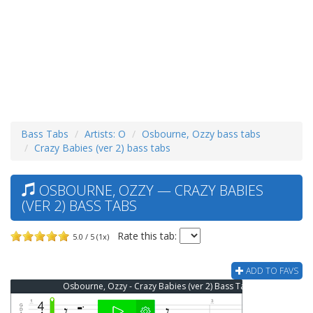
Bass Tabs
Artists: O
Osbourne, Ozzy bass tabs
Crazy Babies (ver 2) bass tabs
OSBOURNE, OZZY — CRAZY BABIES
(VER 2) BASS TABS
Rate this tab:
5.0 / 5 (1x)
ADD TO FAVS
Osbourne, Ozzy - Crazy Babies (ver 2) Bass Tab