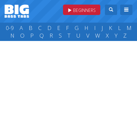
BEGINNERS
0-9
A
B
C
D
E
F
G
H
I
J
K
L
M
N
O
P
Q
R
S
T
U
V
W
X
Y
Z