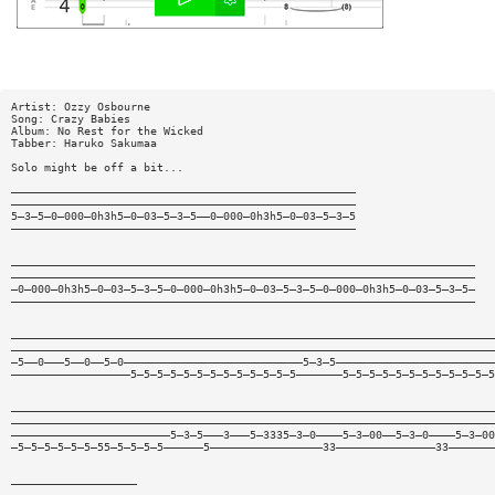
Artist: Ozzy Osbourne
Song: Crazy Babies
Album: No Rest for the Wicked
Tabber: Haruko Sakumaa
Solo might be off a bit...
————————————————————————————————————————————————————
————————————————————————————————————————————————————
5—3—5—0—000—0h3h5—0—03—5—3—5——0—000—0h3h5—0—03—5—3—5
————————————————————————————————————————————————————
——————————————————————————————————————————————————————————————————————
——————————————————————————————————————————————————————————————————————
—0—000—0h3h5—0—03—5—3—5—0—000—0h3h5—0—03—5—3—5—0—000—0h3h5—0—03—5—3—5—
——————————————————————————————————————————————————————————————————————
—————————————————————————————————————————————————————————————————————————
—————————————————————————————————————————————————————————————————————————
—5——0———5——0——5—0———————————————————————————5—3—5————————————————————————
——————————————————5—5—5—5—5—5—5—5—5—5—5—5—5———————5—5—5—5—5—5—5—5—5—5—5—5
—————————————————————————————————————————————————————————————————————————
—————————————————————————————————————————————————————————————————————————
————————————————————————5—3—5———3———5—3335—3—0————5—3—00——5—3—0————5—3—00
—5—5—5—5—5—5—55—5—5—5—5——————5—————————————————33———————————————33———————
———————————————————