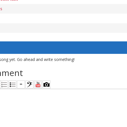
bs
song yet. Go ahead and write something!
mment