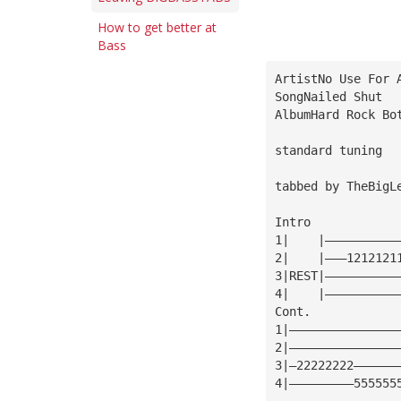
How to get better at
Bass
ArtistNo Use For 
SongNailed Shut
AlbumHard Rock Bo
standard tuning
tabbed by TheBigL
Intro
1|    |——————————
2|    |———1212121
3|REST|——————————
4|    |——————————
Cont.
1|———————————————
2|———————————————
3|—22222222——————
4|—————————555555