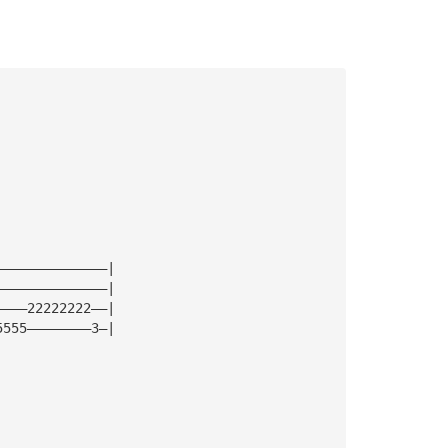
——————————————|
——————————————|
————22222222——|
5555————————3—|