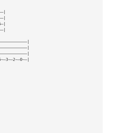
——|
——|
5—|
——|
————————————|
————————————|
————————————|
5~—3~—2~—0~—|