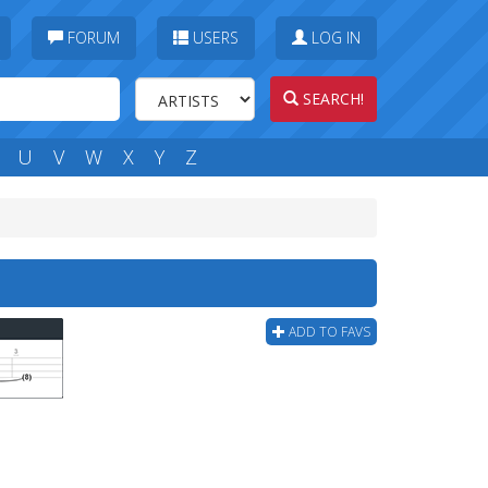
FORUM
USERS
LOG IN
SEARCH!
U
V
W
X
Y
Z
ADD TO FAVS