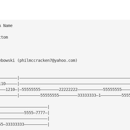
A Name
ttom
ebowski (
philmccracken7@yahoo.com
)
————————|———————————————————————————————————————————————
110—————|———————————————————————————————————————————————
———1210—|—55555555————————22222222———————————55555555———
————————|—————————55555555————————33333333—1—————————555
—————————————————————|
———————————5555—7777—|
—————————————————————|
55—33333333——————————|