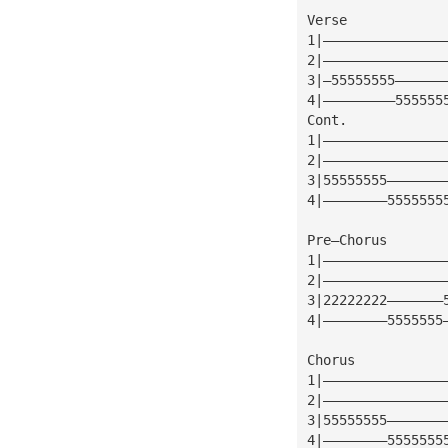
Verse
1|———————————————
2|———————————————
3|—55555555——————
4|—————————555555
Cont.
1|———————————————
2|———————————————
3|55555555———————
4|————————5555555
Pre—Chorus
1|———————————————
2|———————————————
3|22222222———————
4|————————5555555
Chorus
1|———————————————
2|———————————————
3|55555555———————
4|————————5555555