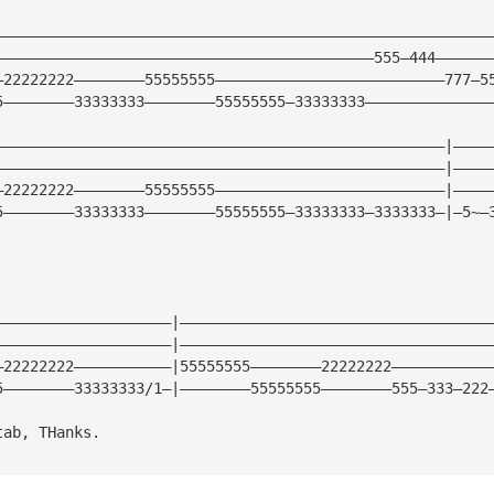
————————————————————————————————————————————————————————
———————————————————————————————————————————555—444——————
—22222222————————55555555——————————————————————————777—5
5————————33333333————————55555555—33333333——————————————
———————————————————————————————————————————————————|————
———————————————————————————————————————————————————|————
—22222222————————55555555——————————————————————————|————
5————————33333333————————55555555—33333333—3333333—|—5~—
————————————————————|———————————————————————————————————
————————————————————|———————————————————————————————————
—22222222———————————|55555555————————22222222———————————
5————————33333333/1—|————————55555555————————555—333—222
tab, THanks.