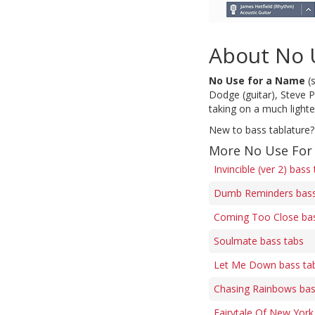
About No 
No Use for a Name
(
Dodge (guitar), Steve P
taking on a much light
New to bass tablature?
More No Use For
Invincible (ver 2) bass
Dumb Reminders bass
Coming Too Close bas
Soulmate bass tabs
Let Me Down bass ta
Chasing Rainbows bas
Fairytale Of New York