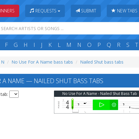
INNERS
REQUESTS
SUBMIT
NEW TABS
F
G
H
I
J
K
L
M
N
O
P
Q
R
S
T
: N
No Use For A Name bass tabs
Nailed Shut bass tabs
 A NAME — NAILED SHUT BASS TABS
No Use For A Name - Nailed Shut Bass Tab
 tab: