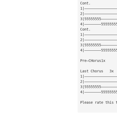
Cont.
1|———————————————
2|———————————————
3|55555555———————
4|————————5555555
Cont.
1|———————————————
2|———————————————
3|55555555———————
4|————————5555555
Pre—CHorus1x
Last Chorus   3x
1|———————————————
2|———————————————
3|55555555———————
4|————————5555555
Please rate this 