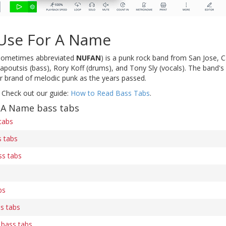
Use For A Name
sometimes abbreviated
NUFAN
) is a punk rock band from San Jose, C
apoutsis (bass), Rory Koff (drums), and Tony Sly (vocals). The band's
er brand of melodic punk as the years passed.
 Check out our guide:
How to Read Bass Tabs
.
 A Name bass tabs
 tabs
 tabs
s tabs
bs
s tabs
 bass tabs