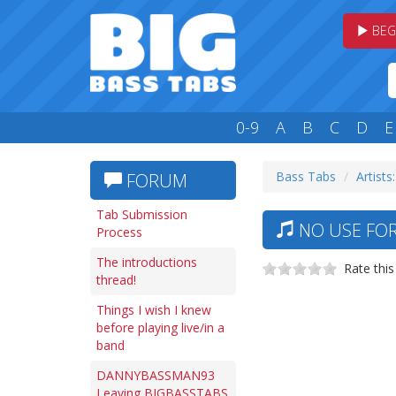
BEG
0-9
A
B
C
D
E
Bass Tabs
Artists
FORUM
Tab Submission
NO USE FOR
Process
The introductions
Rate this
thread!
Things I wish I knew
before playing live/in a
band
DANNYBASSMAN93
Leaving BIGBASSTABS