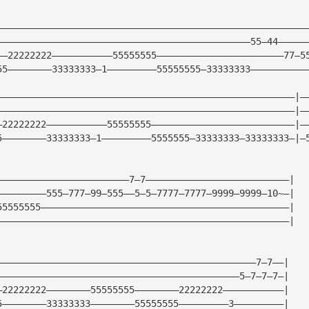
————————————————————————————————————————————————————————
——————————————————————————————————————————————55—44—————
——22222222———————————55555555———————————————————————77—5
55————————33333333—1—————————55555555—33333333——————————
——————————————————————————————————————————————————————|—
——————————————————————————————————————————————————————|—
—22222222———————————55555555——————————————————————————|—
5————————33333333—1—————————5555555—33333333—33333333—|—
————————————————————————7—7——————————————————————————|
—————————555—777—99—555——5—5—7777—7777—9999—9999—10~—|
55555555—————————————————————————————————————————————|
—————————————————————————————————————————————————————|
———————————————————————————————————————————————7—7——|
————————————————————————————————————————————5—7—7—7—|
—22222222————————55555555————————22222222———————————|
5————————33333333————————55555555—————————3—————————|