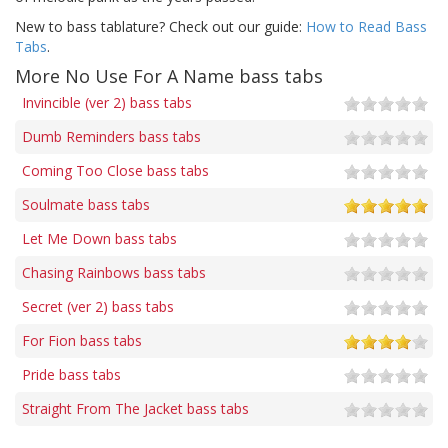
New to bass tablature? Check out our guide:
How to Read Bass
Tabs
.
More No Use For A Name bass tabs
Invincible (ver 2) bass tabs
Dumb Reminders bass tabs
Coming Too Close bass tabs
Soulmate bass tabs
Let Me Down bass tabs
Chasing Rainbows bass tabs
Secret (ver 2) bass tabs
For Fion bass tabs
Pride bass tabs
Straight From The Jacket bass tabs