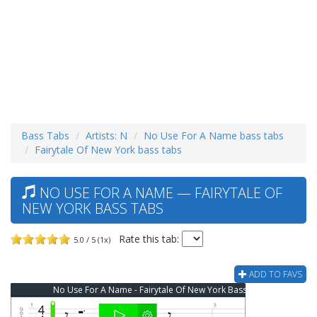
Bass Tabs
Artists: N
No Use For A Name bass tabs
Fairytale Of New York bass tabs
NO USE FOR A NAME — FAIRYTALE OF
NEW YORK BASS TABS
Rate this tab:
5.0 / 5 (1x)
ADD TO FAVS
No Use For A Name - Fairytale Of New York Bass Tab