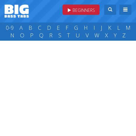
BEGINNERS
0-9
A
B
C
D
E
F
G
H
I
J
K
L
M
N
O
P
Q
R
S
T
U
V
W
X
Y
Z