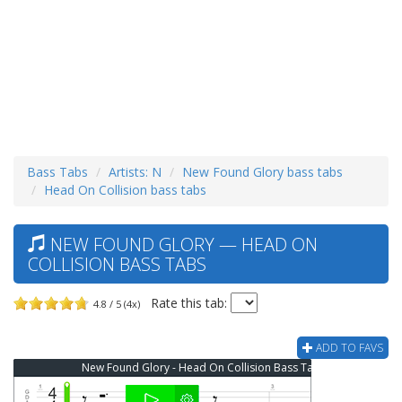
Bass Tabs
Artists: N
New Found Glory bass tabs
Head On Collision bass tabs
NEW FOUND GLORY — HEAD ON
COLLISION BASS TABS
Rate this tab:
4.8 / 5 (4x)
ADD TO FAVS
New Found Glory - Head On Collision Bass Tab