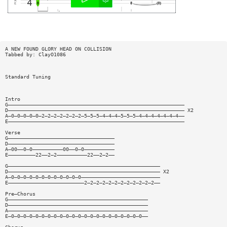
A NEW FOUND GLORY HEAD ON COLLISION
Tabbed by: ClayO1086
Standard Tuning
Intro
G——————————————————————————————————————————————————————————
D—————————————————————————————————————————————————————————— X2
A—0—0—0—0—0—2—2—2—2—2—2—2—5—5—5—4—4—4—5—5—5—4—4—4—4—4—4—4——
E——————————————————————————————————————————————————————————
Verse
G———————————————————————————————————
D———————————————————————————————————
A—00——0—0——————————00——0—0——————————
E—————————22——2—2——————————22——2—2——
G——————————————————————————————————————————————————
D—————————————————————————————————————————————————— X2
A—0—0—0—0—0—0—0—0—0—0—0—0——————————————————————————
E—————————————————————————2—2—2—2—2—2—2—2—2—2—2—2——
Pre—Chorus
G——————————————————————————————————————————————
D——————————————————————————————————————————————
A——————————————————————————————————————————————
E—0—0—0—0—0—0—0—0—0—0—0—0—0—0—0—0—0—0—0—0—0—0——