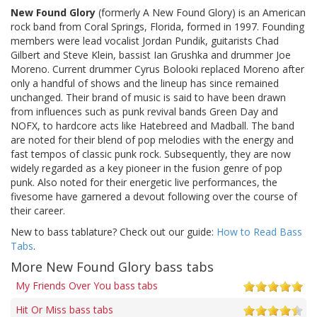
New Found Glory
(formerly A New Found Glory) is an American
rock band from Coral Springs, Florida, formed in 1997. Founding
members were lead vocalist Jordan Pundik, guitarists Chad
Gilbert and Steve Klein, bassist Ian Grushka and drummer Joe
Moreno. Current drummer Cyrus Bolooki replaced Moreno after
only a handful of shows and the lineup has since remained
unchanged. Their brand of music is said to have been drawn
from influences such as punk revival bands Green Day and
NOFX, to hardcore acts like Hatebreed and Madball. The band
are noted for their blend of pop melodies with the energy and
fast tempos of classic punk rock. Subsequently, they are now
widely regarded as a key pioneer in the fusion genre of pop
punk. Also noted for their energetic live performances, the
fivesome have garnered a devout following over the course of
their career.
New to bass tablature? Check out our guide:
How to Read Bass
Tabs
.
More New Found Glory bass tabs
My Friends Over You bass tabs
Hit Or Miss bass tabs