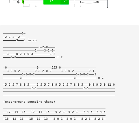
——————————0—
—2—2—2——2———
———————3———3 intro
———————————————————0—2—0————
—————————————————2————3—2—0—
——3————0—2—1—0—3—————————3—2
————3—0————————————————————— x 2
—0————————————————0———————555—0———————————————————
——3—2—0—2————————0—3—2—0—2—————3—2—0—2————————0—1—
——————————0—3—0—3——————————————————————0—3—0—3———3
—————————3————————————————————————————3——————————— x 2
—5—5—5—7—8—9—5————5—5—5—7—8—9—5—5—5—7—8—9—5———9—9—9—5—9—12—0
———————————————7—5—————————————————————————7—5——————————————
————————————————————————————————————————————————————————————
————————————————————————————————————————————————————————————
(underground sounding theme)
———————————————————————————————————————————————————————
——17——14——15———17——14——15———5—2—3——5—2—3———7—4—5——7—4—5
———————————————————————————————————————————————————————
—15——12——13———15——12——13———3—0—1——3—0—1———5—2—3——5—2—3—