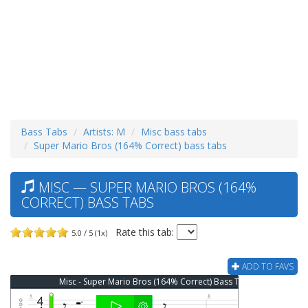
Bass Tabs
Artists: M
Misc bass tabs
Super Mario Bros (164% Correct) bass tabs
MISC — SUPER MARIO BROS (164%
CORRECT) BASS TABS
Rate this tab:
5.0 / 5 (1x)
ADD TO FAVS
Misc - Super Mario Bros (164% Correct) Bass Tab