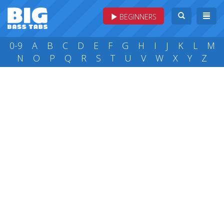
BEGINNERS
0-9
A
B
C
D
E
F
G
H
I
J
K
L
M
N
O
P
Q
R
S
T
U
V
W
X
Y
Z