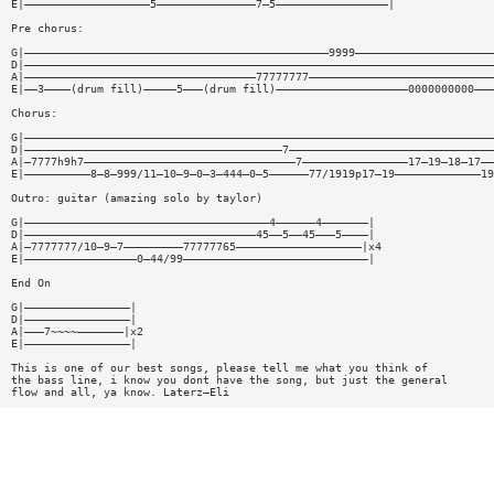
E|———————————————————5———————————————7—5—————————————————|
Pre chorus:
G|——————————————————————————————————————————————9999—————————————————————
D|———————————————————————————————————————————————————————————————————————
A|———————————————————————————————————77777777————————————————————————————
E|——3————(drum fill)—————5———(drum fill)————————————————————0000000000———
Chorus:
G|———————————————————————————————————————————————————————————————————————
D|———————————————————————————————————————7———————————————————————————————
A|—7777h9h7————————————————————————————————7————————————————17—19—18—17——
E|——————————8—8—999/11—10—9—0—3—444—0—5——————77/1919p17—19—————————————19
Outro: guitar (amazing solo by taylor)
G|—————————————————————————————————————4——————4———————|
D|———————————————————————————————————45——5——45———5————|
A|—7777777/10—9—7—————————77777765———————————————————|x4
E|—————————————————0—44/99————————————————————————————|
End On
G|————————————————|
D|————————————————|
A|———7~~~~———————|x2
E|————————————————|
This is one of our best songs, please tell me what you think of
the bass line, i know you dont have the song, but just the general
flow and all, ya know. Laterz—Eli