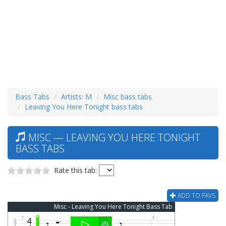
Bass Tabs
Artists: M
Misc bass tabs
Leaving You Here Tonight bass tabs
MISC — LEAVING YOU HERE TONIGHT
BASS TABS
Rate this tab:
ADD TO FAVS
Misc - Leaving You Here Tonight Bass Tab