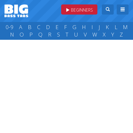
BEGINNERS
0-9
A
B
C
D
E
F
G
H
I
J
K
L
M
N
O
P
Q
R
S
T
U
V
W
X
Y
Z