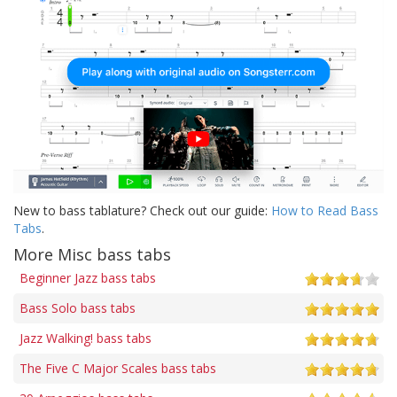
New to bass tablature? Check out our guide:
How to Read Bass
Tabs
.
More Misc bass tabs
Beginner Jazz bass tabs
Bass Solo bass tabs
Jazz Walking! bass tabs
The Five C Major Scales bass tabs