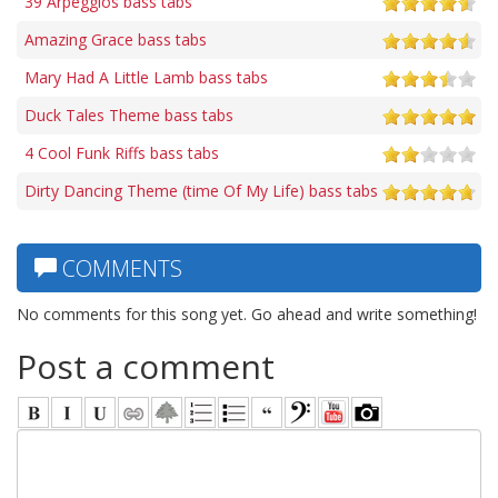
39 Arpeggios bass tabs
Amazing Grace bass tabs
Mary Had A Little Lamb bass tabs
Duck Tales Theme bass tabs
4 Cool Funk Riffs bass tabs
Dirty Dancing Theme (time Of My Life) bass tabs
COMMENTS
No comments for this song yet. Go ahead and write something!
Post a comment