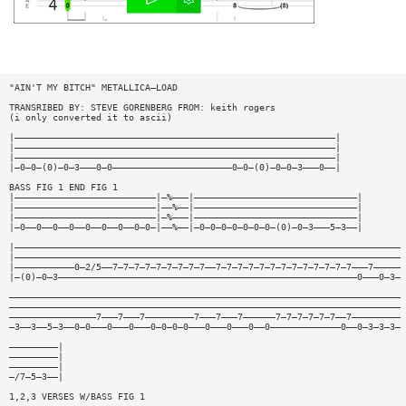
"AIN'T MY BITCH" METALLICA—LOAD
TRANSRIBED BY: STEVE GORENBERG FROM: keith rogers
(i only converted it to ascii)
|———————————————————————————————————————————————————————————|
|———————————————————————————————————————————————————————————|
|———————————————————————————————————————————————————————————|
|—0—0—(0)—0—3———0—0——————————————————————0—0—(0)—0—0—3———0——|
BASS FIG 1 END FIG 1
|——————————————————————————|—%———|——————————————————————————————|
|——————————————————————————|——%——|——————————————————————————————|
|——————————————————————————|—%———|——————————————————————————————|
|—0——0——0——0——0——0——0——0—0—|——%——|—0—0—0—0—0—0—0—(0)—0—3———5—3——|
|———————————————————————————————————————————————————————————————————————
|———————————————————————————————————————————————————————————————————————
|———————————0—2/5——7—7—7—7—7—7—7—7—7——7—7—7—7—7—7—7—7—7—7—7—7—7———7—————
|—(0)—0—3———————————————————————————————————————————————————————0———0—3—
————————————————————————————————————————————————————————————————————————
————————————————————————————————————————————————————————————————————————
————————————————7———7———7—————————7———7———7——————7—7—7—7—7—7——7—————————
—3——3——5—3——0—0———0———0———0—0—0—0———0———0———0——0—————————————0——0—3—3—3—
—————————|
—————————|
—————————|
—/7—5—3——|
1,2,3 VERSES W/BASS FIG 1