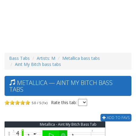
Bass Tabs
Artists: M
Metallica bass tabs
Aint My Bitch bass tabs
METALLICA — AINT MY BITCH BASS
TABS
Rate this tab:
5.0 / 5 (1x)
ADD TO FAVS
Metallica - Aint My Bitch Bass Tab