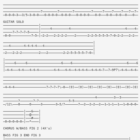
————————————————————————————————————————————————————————————————————————
————————————————————————————————————————————————————————————————————————
————————————————————7————————7———————7—————————7—————7————7————7———7——7—
—0—0—0—3——3/5—3—0—0———0—0—0—0——0—0—0———0—0—0—0———0—0———0—0——0—0——0———0——
GUITAR SOLO
———————————————————|————————————————————————————————————————————————————
———————————————————|—————4—————————4—————————————————————————————4————4—
—————7—7—7—7—5—————|————————————————————————————————————————————————————
—0—0———————————7—5—|—2—2———2—2—2—2————2——————2—2—5—5—5—5—7—0—2—2———2—2——
————————————————————————————————————————————————|
———4———————4—4—4—4———4——————————————————————————|
————————————————————————————————————————————————|
—2———2—2—2—————————2———2————————2—2—5—5—5—5—7—0—|
|———————————————————————————————————————————————————————————————————————
|—————6—————6——————————————————6————6—————————————————————————————6————6
|———————————————————————————————————————————————————————————————————————
|—4—4———4—4———4—4—4————————4—4———4—4——4—4—4—4——4—4—4—7——7—9P7\—4—4——4—4—
————————————————————————————————————————————————————————————————————————
————————————————————————————————————————————————————————————————————————
————————————————————————————————————————————————————————————————————————
—4—4—4—————————————————7—7—7—7\—0——(0)——(0)——(0)——(0)——(0)——(0)——(0)—(0)
————————————————————————————————————————————————————————————————————————
—————————————————————————————————————————————————4—————————3——3—————————
————————7———————7—7————————————————5—5——————————————————————————————————
—/12\———0—————0—————3———————3—5/7———————7——2——2—2——2——1—1—1——1——1—0—0—0—
———————————|———&———|
———————————|——@————|
———————————|———#———|
—0—0—0—0—0—|——*————|
CHORUS W/BASS FIG 2 (4X's)
BASS FIG 3 END FIG 3
|——————————————————————————————————————————————————————————————————|