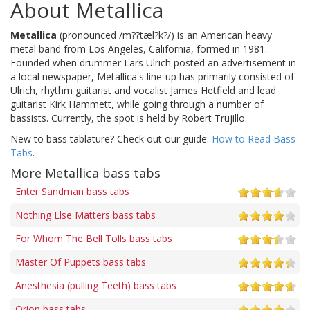
About Metallica
Metallica
(pronounced /m??tæl?k?/) is an American heavy
metal band from Los Angeles, California, formed in 1981.
Founded when drummer Lars Ulrich posted an advertisement in
a local newspaper, Metallica's line-up has primarily consisted of
Ulrich, rhythm guitarist and vocalist James Hetfield and lead
guitarist Kirk Hammett, while going through a number of
bassists. Currently, the spot is held by Robert Trujillo.
New to bass tablature? Check out our guide:
How to Read Bass
Tabs
.
More Metallica bass tabs
Enter Sandman bass tabs
Nothing Else Matters bass tabs
For Whom The Bell Tolls bass tabs
Master Of Puppets bass tabs
Anesthesia (pulling Teeth) bass tabs
Orion bass tabs