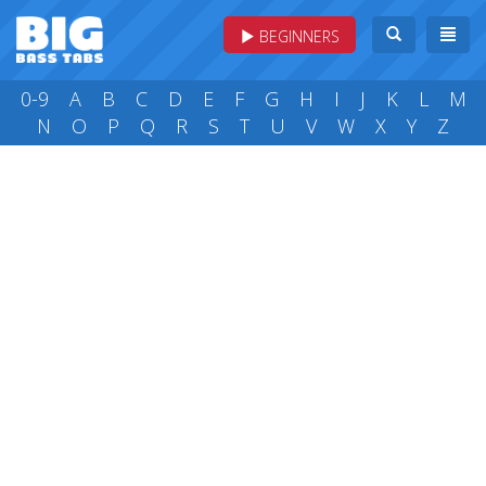
BEGINNERS
0-9
A
B
C
D
E
F
G
H
I
J
K
L
M
N
O
P
Q
R
S
T
U
V
W
X
Y
Z