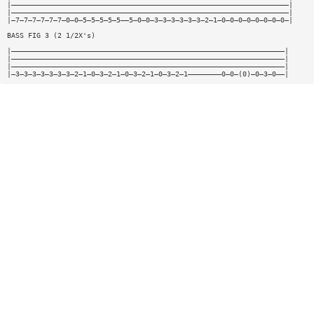
|——————————————————————————————————————————————————————————————————|
|——————————————————————————————————————————————————————————————————|
|—7—7—7—7—7—7—0—0—5—5—5—5—5——5—0—0—3—3—3—3—3—3—2—1—0—0—0—0—0—0—0—0—|
BASS FIG 3 (2 1/2X's)
|—————————————————————————————————————————————————————————————————|
|—————————————————————————————————————————————————————————————————|
|—————————————————————————————————————————————————————————————————|
|—3—3—3—3—3—3—3—2—1—0—3—2—1—0—3—2—1—0—3—2—1————————0—0—(0)—0—3—0——|