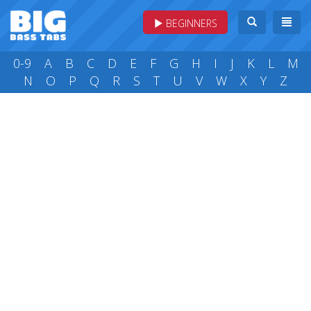
BEGINNERS
0-9
A
B
C
D
E
F
G
H
I
J
K
L
M
N
O
P
Q
R
S
T
U
V
W
X
Y
Z