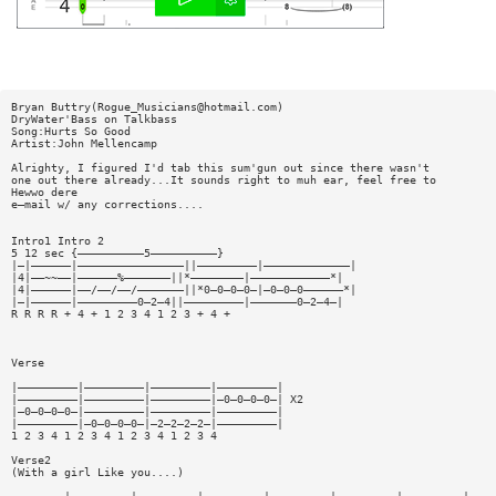
Bryan Buttry(
Rogue_Musicians@hotmail.com
)
DryWater'Bass on Talkbass
Song:Hurts So Good
Artist:John Mellencamp
Alrighty, I figured I'd tab this sum'gun out since there wasn't
one out there already...It sounds right to muh ear, feel free to
Hewwo dere
e—mail w/ any corrections....
Intro1 Intro 2
5 12 sec {——————————5——————————}
|—|——————|————————————————||—————————|—————————————|
|4|——~~——|——————%———————||*————————|————————————*|
|4|——————|——/——/——/———————||*0—0—0—0—|—0—0—0——————*|
|—|——————|—————————0—2—4||—————————|———————0—2—4—|
R R R R + 4 + 1 2 3 4 1 2 3 + 4 +
Verse
|—————————|—————————|—————————|—————————|
|—————————|—————————|—————————|—0—0—0—0—| X2
|—0—0—0—0—|—————————|—————————|—————————|
|—————————|—0—0—0—0—|—2—2—2—2—|—————————|
1 2 3 4 1 2 3 4 1 2 3 4 1 2 3 4
Verse2
(With a girl Like you....)