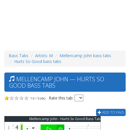
Bass Tabs
Artists: M
Mellencamp John bass tabs
Hurts So Good bass tabs
MELLENCAMP JOHN — HURTS SO
GOOD BASS TABS
Rate this tab:
1.0 / 5 (4x)
ADD TO FAVS
Mellencamp John - Hurts So Good Bass Tab