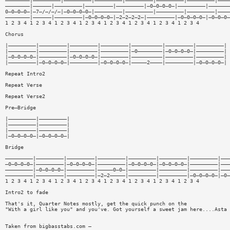
————————|—————————|—————————|—————————|—————————|—————————|—————————|————
————————|——————|—————————|—————————|—————————|—0—0—0—0—|—————————|———————
0—0—0—0—|—7—/—/—/—|—0—0—0—0—|—————————|—————————|—————————|—————————|————
————————|——————|—————————|—0—0—0—0—|—2—2—2—2—|—————————|—0—0—0—0—|—0—0—0—
1 2 3 4 1 2 3 4 1 2 3 4 1 2 3 4 1 2 3 4 1 2 3 4 1 2 3 4 1 2 3 4
Chorus
|—————————|—————————|—————————|—————————|——————————|—————————|—————————|
|—————————|—————————|—————————|—————————|—0————————|—0—0—0—0—|—————————|
|—0—0—0—0—|—————————|—0—0—0—0—|—————————|——————————|—————————|—————————|
|—————————|—0—0—0—0—|—————————|—0—0—0—0—|—————2————|—————————|—0—0—0—0—| 
Repeat Intro2
Repeat Verse
Repeat Verse2
Pre—Bridge
|—————————|—————————|
|—————————|—————————|
|—————————|—————————|
|—0—0—0—0—|—0—0—0—0—|
Bridge
—————————|—————————|—————————|—————————|—————————|—————————|—————————|———
—0—0—0—0—|—————————|—0—0—0—0—|—————————|—0—0—0—0—|—0—0—0—0—|—————————|———
—————————|—0—0—0—0—|—————————|—————0—0—|—————————|—————————|—————————|———
—————————|—————————|—————————|—2—2—————|—————————|—————————|—0—0—0—0—|—0—
1 2 3 4 1 2 3 4 1 2 3 4 1 2 3 4 1 2 3 4 1 2 3 4 1 2 3 4 1 2 3 4
Intro2 to fade
That's it, Quarter Notes mostly, get the quick punch on the
"With a girl like you" and you've. Got yourself a sweet jam here....Asta
Taken from bigbasstabs.com —