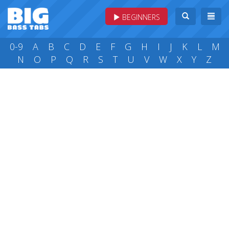
BEGINNERS
0-9
A
B
C
D
E
F
G
H
I
J
K
L
M
N
O
P
Q
R
S
T
U
V
W
X
Y
Z