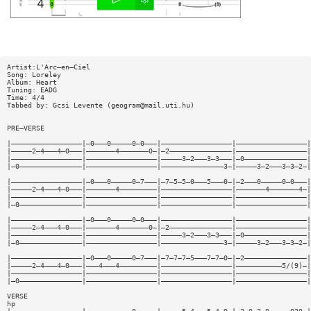
Artist:L'Arc—en—Ciel
Song: Loreley
Album: Heart
Tuning: EADG
Time: 4/4
Tabbed by: Gcsi Levente (
geogram@mail.uti.hu
)
PRE—VERSE
|—————————————————|—0———0—————0—0———|—————————————————|—————————————————|
|—————2—4———4—0———|———————4———————0—|—2———————————————|—————————————————|
|—————————————————|—————————————————|—————3—2———3—3———|—0———————————————|
|—0———————————————|—————————————————|———————————————3—|—————3—2———3—3—2—|
|—————————————————|—0———0—————0—7———|—7—5—5—0———5———0—|—2———0—————0—0———|
|—————2—4———4—0———|———————4—————————|—————————————————|———————4———————4—|
|—————————————————|—————————————————|—————————————————|—————————————————|
|—0———————————————|—————————————————|—————————————————|—————————————————|
|—————————————————|—0———0—————0—0———|—————————————————|—————————————————|
|—————2—4———4—0———|———————4———————0—|—2———————————————|—————————————————|
|—————————————————|—————————————————|—————3—2———3—3———|—0———————————————|
|—0———————————————|—————————————————|———————————————3—|—————3—2———3—3—2—|
|—————————————————|—0———0—————0—7———|—7—7—7—5———7—7—0—|—2———————————————|
|—————2—4———4—0———|———4———4—————————|—————————————————|———————————5/(9)—|
|—————————————————|—————————————————|—————————————————|—————————————————|
|—0———————————————|—————————————————|—————————————————|—————————————————|
VERSE
hp