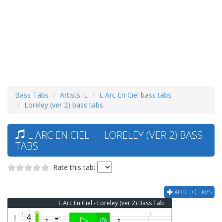
Bass Tabs
Artists: L
L Arc En Ciel bass tabs
Loreley (ver 2) bass tabs
L ARC EN CIEL — LORELEY (VER 2) BASS
TABS
Rate this tab:
ADD TO FAVS
L Arc En Ciel - Loreley (ver 2) Bass Tab