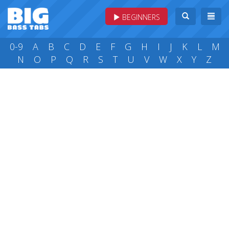
BEGINNERS
0-9
A
B
C
D
E
F
G
H
I
J
K
L
M
N
O
P
Q
R
S
T
U
V
W
X
Y
Z