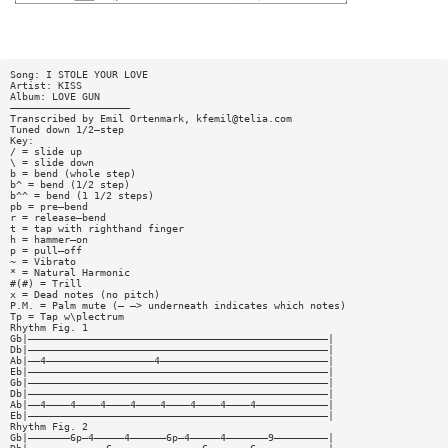
Song: I STOLE YOUR LOVE
Artist: KISS
Album: LOVE GUN
————————————————————
Transcribed by Emil Ortenmark,
kfemil@telia.com
Tuned down 1/2—step
Key:
/ = slide up
\ = slide down
b = bend (whole step)
b^ = bend (1/2 step)
b^^ = bend (1 1/2 steps)
pb = pre—bend
r = release—bend
t = tap with righthand finger
h = hammer—on
p = pull—off
~ = Vibrato
* = Natural Harmonic
#(#) = Trill
x = Dead notes (no pitch)
P.M. = Palm mute (— —> underneath indicates which notes)
Tp = Tap w\plectrum
Rhythm Fig. 1
Gb|——————————————————————————————————————————————————|
Db|——————————————————————————————————————————————————|
Ab|——4——————————————————4————————————————————————————|
Eb|——————————————————————————————————————————————————|
Gb|——————————————————————————————————————————————————|
Db|——————————————————————————————————————————————————|
Ab|——4————4————4————4————4————4————4————4————————————|
Eb|——————————————————————————————————————————————————|
Rhythm Fig. 2
Gb|———————6p—4—————4——————6p—4—————4———————9—————————|