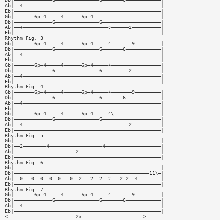
Db|—————————————6———————————————6———————6————————————|
Ab|——4———————————————————————————————————————————————|
Eb|——————————————————————————————————————————————————|
Gb|———————6p—4—————4——————6p—4———————————————————————|
Db|—————————————6———————————————6————————————————————|
Ab|——4—————————————————————————————0——————2——————————|
Eb|——————————————————————————————————————————————————|
Rhythm Fig. 3
Gb|———————6p—4—————4——————6p—4—————4———————9—————————|
Db|—————————————6———————————————6———————6————————————|
Ab|——4———————————————————————————————————————————————|
Eb|——————————————————————————————————————————————————|
Gb|———————6p—4—————4——————6p—4—————4—————————————————|
Db|—————————————6———————————————6—————————2——————————|
Ab|——4———————————————————————————————————————————————|
Eb|——————————————————————————————————————————————————|
Rhythm Fig. 4
Gb|———————6p—4—————4——————6p—4—————4———————9—————————|
Db|—————————————6———————————————6———————6————————————|
Ab|——4———————————————————————————————————————————————|
Eb|——————————————————————————————————————————————————|
Gb|———————6p—4—————4——————6p—4—————4\————————————————|
Db|—————————————6———————————————6————————————————————|
Ab|——4————————————————————————————————————2——————————|
Eb|——————————————————————————————————————————————————|
Rhythm Fig. 5
Gb|——————————————————————————————————————————————————|
Db|——2————————4——————————————————4———————————————————|
Ab|—————————————————————2————————————————————————————|
Eb|——————————————————————————————————————————————————|
Rhythm Fig. 6
Gb|——————————————————————————————————————————————————|
Db|——————————————————————————————————————————————11\—|
Ab|——0———0——0——0——0———0——2———2——2——2———2—2——4————————|
Eb|——————————————————————————————————————————————————|
Rhythm Fig. 7
Gb|———————6p—4—————4——————6p—4—————4———————9—————————|
Db|—————————————6———————————————6———————6————————————|
Ab|——4———————————————————————————————————————————————|
Eb|——————————————————————————————————————————————————|
< — — — — — — — — — — — 2x — — — — — — — — — — >