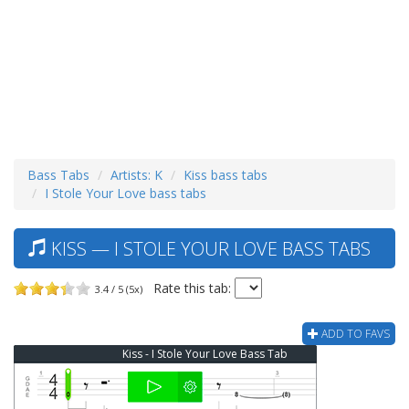
Bass Tabs
Artists: K
Kiss bass tabs
I Stole Your Love bass tabs
KISS — I STOLE YOUR LOVE BASS TABS
Rate this tab:
3.4 / 5 (5x)
ADD TO FAVS
Kiss - I Stole Your Love Bass Tab