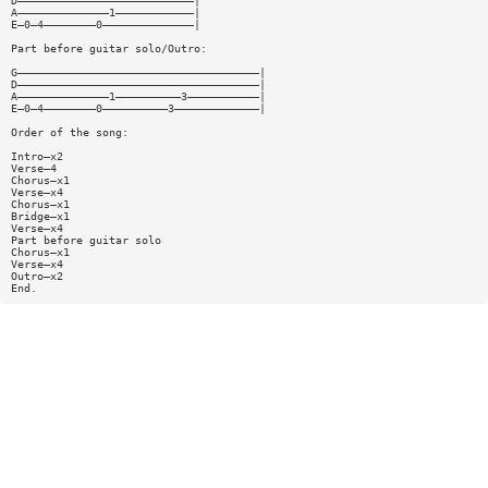
D———————————————————————————|
A——————————————1————————————|
E—0—4————————0——————————————|
Part before guitar solo/Outro:
G—————————————————————————————————————|
D—————————————————————————————————————|
A——————————————1——————————3———————————|
E—0—4————————0——————————3—————————————|
Order of the song:
Intro—x2
Verse—4
Chorus—x1
Verse—x4
Chorus—x1
Bridge—x1
Verse—x4
Part before guitar solo
Chorus—x1
Verse—x4
Outro—x2
End.