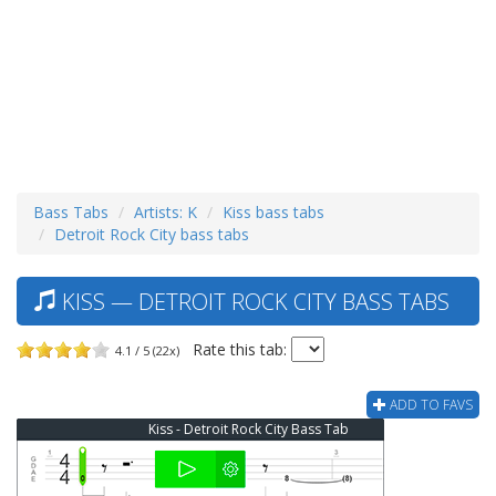
Bass Tabs
Artists: K
Kiss bass tabs
Detroit Rock City bass tabs
KISS — DETROIT ROCK CITY BASS TABS
Rate this tab:
4.1 / 5 (22x)
ADD TO FAVS
Kiss - Detroit Rock City Bass Tab