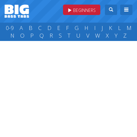
BEGINNERS
0-9
A
B
C
D
E
F
G
H
I
J
K
L
M
N
O
P
Q
R
S
T
U
V
W
X
Y
Z