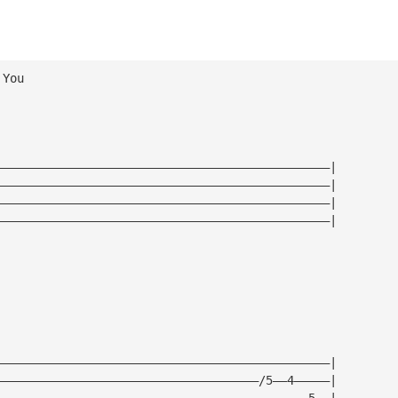
 You
———————————————————————————————————————————————|
———————————————————————————————————————————————|
———————————————————————————————————————————————|
———————————————————————————————————————————————|
———————————————————————————————————————————————|
—————————————————————————————————————/5——4—————|
————————————————————————————————————————————5——|