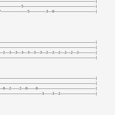
———————————————————————————————————————————————|
———————————5———————————————————————————————————|
7—————————————5————————3——0————————————————————|
———————————————————————————————————————————————|
———————————————————————————————————————————————|
——2——3——3——3——3——3——3——2——2——2——2——2——2————————|
———————————————————————————————————————————————|
———————————————————————————————————————————————|
———————————————————————————————————————————————|
——0——2————2——0————0————————————————————————————|
—————————————————————3————3——2—————————————————|