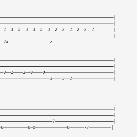
———————————————————————————————————————————————|
———————————————————————————————————————————————|
——2——3——3——3——3——3——3——2——2——2——2——2——2————————|
———————————————————————————————————————————————|
— 2x — — — — — — — — >
———————————————————————————————————————————————|
———————————————————————————————————————————————|
——0——2————2——0————0————————————————————————————|
—————————————————————3————3——2—————————————————|
———————————————————————————————————————————————|
———————————————————————————————————————————————|
——————————————————————7————————————————————————|
—8——————————8—0—————————————8——————7/—————————|