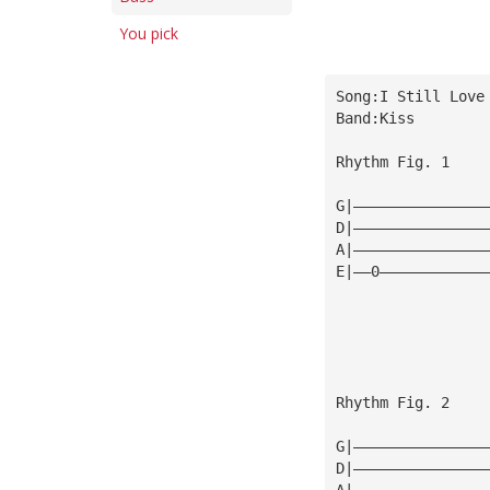
You pick
Song:I Still Love
Band:Kiss
Rhythm Fig. 1
G|———————————————
D|———————————————
A|———————————————
E|——0————————————
Rhythm Fig. 2
G|———————————————
D|———————————————
A|———————————————