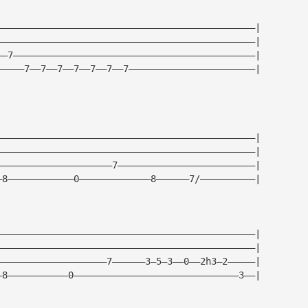
———————————————————————————————————————————————|
———————————————————————————————————————————————|
——7————————————————————————————————————————————|
—————7——7——7——7——7——7——7———————————————————————|
———————————————————————————————————————————————|
———————————————————————————————————————————————|
—————————————————————7—————————————————————————|
—8————————————0—————————————8——————7/——————————|
———————————————————————————————————————————————|
———————————————————————————————————————————————|
————————————————————7——————3—5—3——0——2h3—2—————|
—8———————————0——————————————————————————————3——|