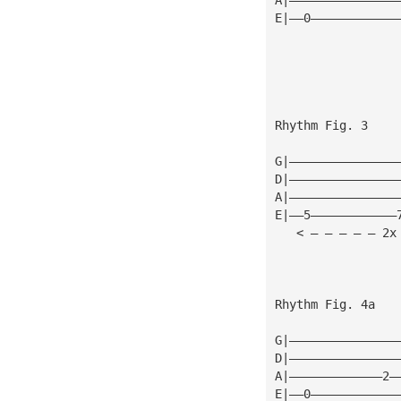
E|——0————————————
Rhythm Fig. 3
G|———————————————
D|———————————————
A|———————————————
E|——5————————————
   < — — — — — 2x
Rhythm Fig. 4a
G|———————————————
D|———————————————
A|—————————————2—
E|——0————————————