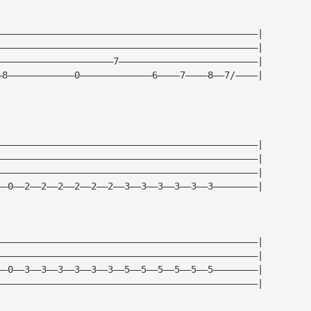
———————————————————————————————————————————————|
———————————————————————————————————————————————|
—————————————————————7—————————————————————————|
—8————————————0—————————————6————7————8——7/————|
———————————————————————————————————————————————|
———————————————————————————————————————————————|
———————————————————————————————————————————————|
——0——2——2——2——2——2——2——3——3——3——3——3——3————————|
———————————————————————————————————————————————|
———————————————————————————————————————————————|
——0——3——3——3——3——3——3——5——5——5——5——5——5————————|
———————————————————————————————————————————————|