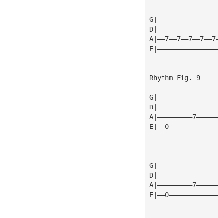
G|———————————————
D|———————————————
A|——7——7——7——7——7
E|———————————————
Rhythm Fig. 9
G|———————————————
D|———————————————
A|—————————7—————
E|——0————————————
G|———————————————
D|———————————————
A|—————————7—————
E|——0————————————