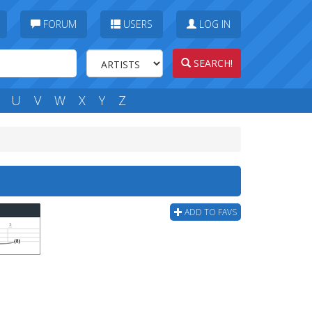
FORUM
USERS
LOG IN
SEARCH!
U
V
W
X
Y
Z
ADD TO FAVS