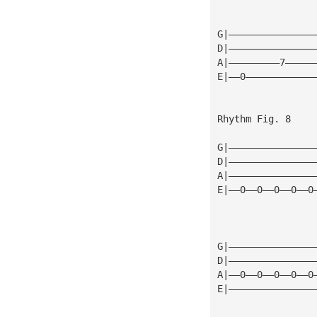
G|———————————————
D|———————————————
A|—————————7—————
E|——0————————————
Rhythm Fig. 8
G|———————————————
D|———————————————
A|———————————————
E|——0——0——0——0——0
G|———————————————
D|———————————————
A|——0——0——0——0——0
E|———————————————