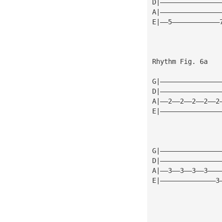
D|———————————————
A|———————————————
E|——5————————————
Rhythm Fig. 6a
G|———————————————
D|———————————————
A|——2——2——2——2——2
E|———————————————
G|———————————————
D|———————————————
A|——3——3——3——3———
E|——————————————3