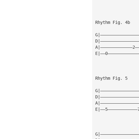
Rhythm Fig. 4b
G|———————————————
D|———————————————
A|—————————————2—
E|——0————————————
Rhythm Fig. 5
G|———————————————
D|———————————————
A|———————————————
E|——5————————————
G|———————————————