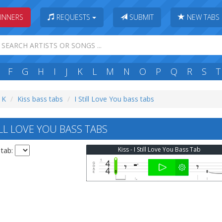
INNERS
REQUESTS
SUBMIT
NEW TABS
F
G
H
I
J
K
L
M
N
O
P
Q
R
S
T
: K
Kiss bass tabs
I Still Love You bass tabs
ILL LOVE YOU BASS TABS
Kiss - I Still Love You Bass Tab
 tab: