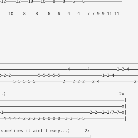
—12————12———10———10———8———8———6———6———————————————
——————————————————————————————————————————————————
————10————8————8————6———6———4———4———7—7—9—9—11—11—
——————————————————————————————————————————————————
————————————————————————————————————————————————————————
————————————————————————————4———————4———————————1—2—4———
2—2—2———————————5—5—5—5—5—————————————————1—2—4—————————
——————5—5—5—5—5———————————2———2—2—2———2—4——————————————2
..)                                              2x
———————————————————————————————————————————————————|
——————————————————————————————————————————————————o|
—1———————————————————————————————————2—2——2—2/7—7—o|
——4—4—4—4—2—2—2—2—0—0—0—0——3—3——5—5————————————————|
 sometimes it aint't easy...)      2x
—————————————————————————————————————|