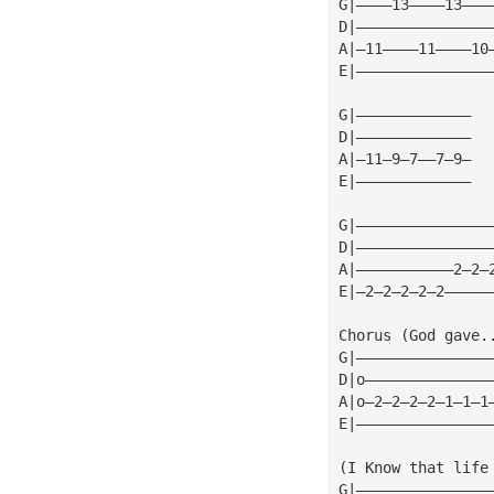
G|————13————13———
D|———————————————
A|—11————11————10
E|———————————————
G|—————————————
D|—————————————
A|—11—9—7——7—9—
E|—————————————
G|———————————————
D|———————————————
A|———————————2—2—
E|—2—2—2—2—2—————
Chorus (God gave.
G|———————————————
D|o——————————————
A|o—2—2—2—2—1—1—1
E|———————————————
(I Know that life
G|———————————————