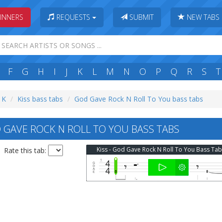
INNERS
REQUESTS
SUBMIT
NEW TABS
F
G
H
I
J
K
L
M
N
O
P
Q
R
S
T
: K
Kiss bass tabs
God Gave Rock N Roll To You bass tabs
 GAVE ROCK N ROLL TO YOU BASS TABS
Kiss - God Gave Rock N Roll To You Bass Tab
Rate this tab: