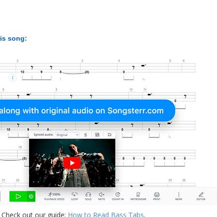
his song:
 Check out our guide:
How to Read Bass Tabs
.