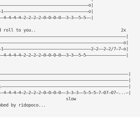
————————————————————————————————————o|
—1——————————————————————————————————o|
——4—4—4—4—2—2—2—2—0—0—0—0——3—3——5—5——|
d roll to you..                                  2x
———————————————————————————————————————————————————|
——————————————————————————————————————————————————o|
—1———————————————————————————————————2—2——2—2/7—7—o|
——4—4—4—4—2—2—2—2—0—0—0—0——3—3——5—5————————————————|
————————————————————————————————————————————————————|
————————————————————————————————————————————————————|
1———————————————————————————————————————————————————|
——4—4—4—4—2—2—2—2—0—0—0—0——3—3—3——5—5—5—7—07—07—...—|
                           slow
bbed by ridopoco...