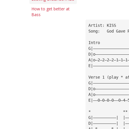
How to get better at
Bass
Artist: KISS
Song:   God Gave 
Intro            
G|———————————————
D|o——————————————
A|o—2—2—2—2—1—1—1
E|———————————————
Verse 1 (play * a
G|———————————————
D|o——————————————
A|o——————————————
E|——0—0—0—0——0—4—
*              **
G|——————————|  |—
D|——————————|  |—
A|—5——————5—|  |—