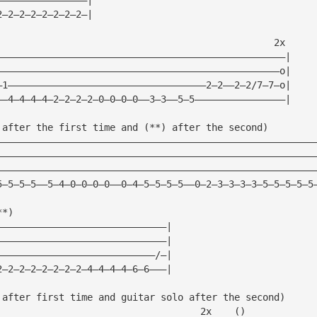
2—2—2—2—2—2—2—2—|
                                                 2x
———————————————————————————————————————————————————|
——————————————————————————————————————————————————o|
—1———————————————————————————————————2—2——2—2/7—7—o|
——4—4—4—4—2—2—2—2—0—0—0—0——3—3——5—5————————————————|
 after the first time and (**) after the second)        
————————————————————————————————————————————————————————
————————————————————————————————————————————————————————
————————————————————————————————————————————————————————
5—5—5—5——5—4—0—0—0—0——0—4—5—5—5—5——0—2—3—3—3—3—5—5—5—5—5
**)
——————————————————————————————|
——————————————————————————————|
————————————————————————————/—|
2—2—2—2—2—2—2—2—4—4—4—4—6—6———|
 after first time and guitar solo after the second)
                                    2x    ()