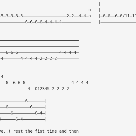
——————————————————————————————————————|  |——————————————
—————————————————————————————————————o|  |——————————————
—5—3—3—3—3——————————————————2—2——4—4—o|  |—6—6——6—6/11—1
———————————6—6—6—6—4—4—4—4————————————|  |——————————————
—————————————————————————————————
—————————————————————————————————
———6—6—6—————————————————4—4—4—4—
—4———————4—4—4—4—2—2—2—2—————————
——————————————————————————————————————
—4————————————————————————————————————
———6——6—6—6———————————————————4—4—4—4—
————————————4——012345—2—2—2—2—————————
———————————6———————|
———6—————————6—————|
—————6—————————6—4—|
4——————6—4—————————|
ve..) rest the fist time and then