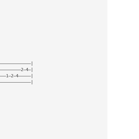
—————————————|
—————————2—4—|
———1—2—4—————|
—————————————|