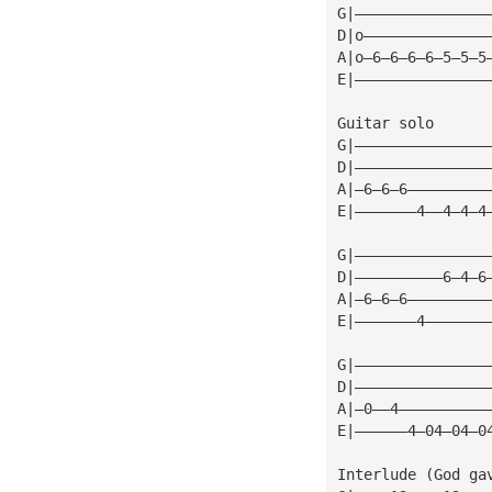
G|———————————————
D|o——————————————
A|o—6—6—6—6—5—5—5
E|———————————————
Guitar solo
G|———————————————
D|———————————————
A|—6—6—6—————————
E|———————4——4—4—4
G|———————————————
D|——————————6—4—6
A|—6—6—6—————————
E|———————4———————
G|———————————————
D|———————————————
A|—0——4——————————
E|——————4—04—04—0
Interlude (God ga