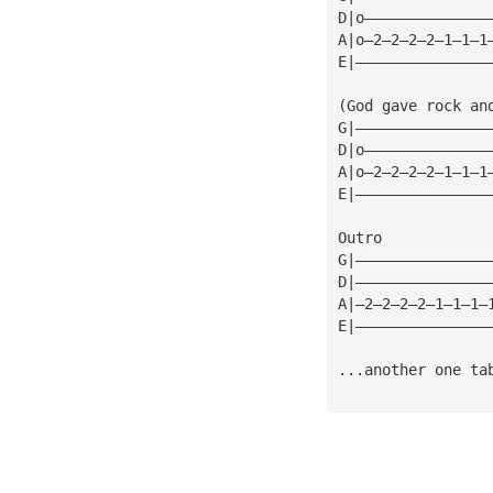
D|o——————————————
A|o—2—2—2—2—1—1—1
E|———————————————
(God gave rock an
G|———————————————
D|o——————————————
A|o—2—2—2—2—1—1—1
E|———————————————
Outro
G|———————————————
D|———————————————
A|—2—2—2—2—1—1—1—
E|———————————————
                 
...another one ta