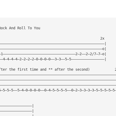
Rock And Roll To You
                                                 2x
———————————————————————————————————————————————————|
——————————————————————————————————————————————————o|
—1———————————————————————————————————2—2——2—2/7—7—o|
——4—4—4—4—2—2—2—2—0—0—0—0——3—3——5—5————————————————|
fter the first time and ** after the second)            
————————————————————————————————————————————————————————
————————————————————————————————————————————————————————
————————————————————————————————————————————————————————
5—5—5—5——5—4—0—0—0—0——0—4—5—5—5—5——0—2—3—3—3—3—5—5—5—5—5
————————————————|
————————————————|
————————————————|