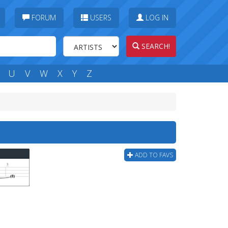
FORUM
USERS
LOG IN
SEARCH!
U
V
W
X
Y
Z
ADD TO FAVS