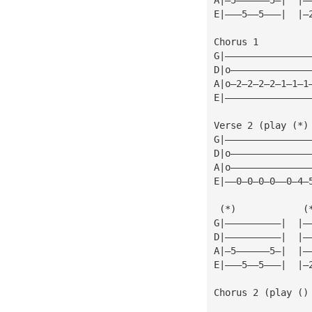
E|———5——5———|  |—
Chorus 1         
G|———————————————
D|o——————————————
A|o—2—2—2—2—1—1—1
E|———————————————
Verse 2 (play (*)
G|———————————————
D|o——————————————
A|o——————————————
E|——0—0—0—0——0—4—
 (*)            (
G|——————————|  |—
D|——————————|  |—
A|—5——————5—|  |—
E|———5——5———|  |—
Chorus 2 (play ()
                 