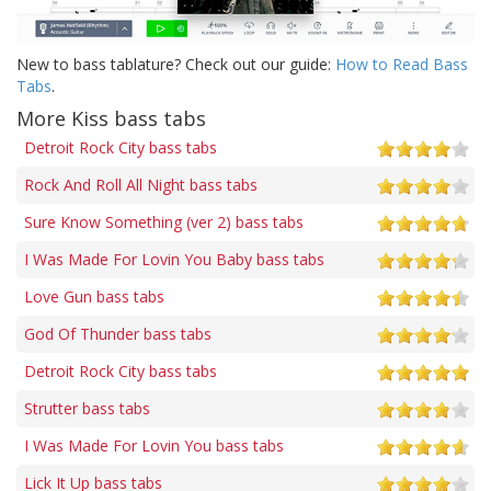
New to bass tablature? Check out our guide:
How to Read Bass
Tabs
.
More Kiss bass tabs
Detroit Rock City bass tabs
Rock And Roll All Night bass tabs
Sure Know Something (ver 2) bass tabs
I Was Made For Lovin You Baby bass tabs
Love Gun bass tabs
God Of Thunder bass tabs
Detroit Rock City bass tabs
Strutter bass tabs
I Was Made For Lovin You bass tabs
Lick It Up bass tabs