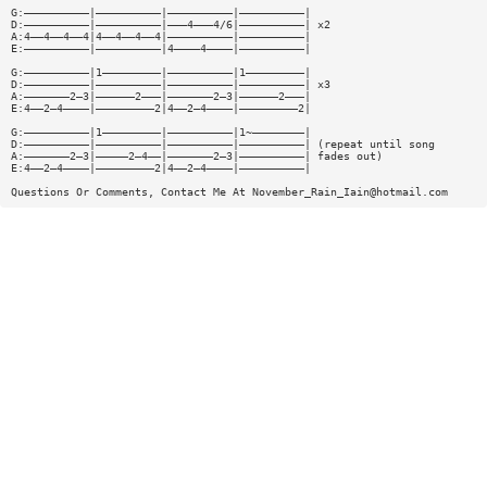
G:——————————|——————————|——————————|——————————|
D:——————————|——————————|———4———4/6|——————————| x2
A:4——4——4——4|4——4——4——4|——————————|——————————|
E:——————————|——————————|4————4————|——————————|
G:——————————|1—————————|——————————|1—————————|
D:——————————|——————————|——————————|——————————| x3
A:———————2—3|——————2———|———————2—3|——————2———|
E:4——2—4————|—————————2|4——2—4————|—————————2|
G:——————————|1—————————|——————————|1~————————|
D:——————————|——————————|——————————|——————————| (repeat until song
A:———————2—3|—————2—4——|———————2—3|——————————| fades out)
E:4——2—4————|—————————2|4——2—4————|——————————|
Questions Or Comments, Contact Me At
November_Rain_Iain@hotmail.com