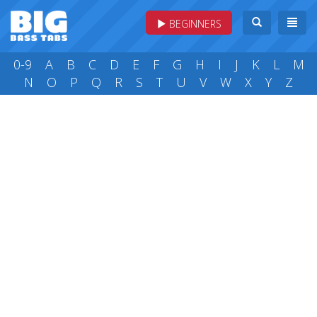
BEGINNERS
0-9
A
B
C
D
E
F
G
H
I
J
K
L
M
N
O
P
Q
R
S
T
U
V
W
X
Y
Z