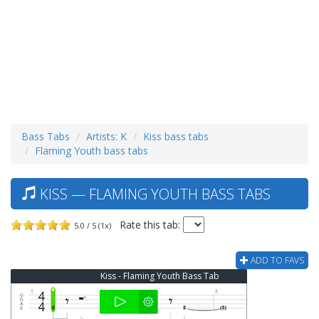
Bass Tabs
Artists: K
Kiss bass tabs
Flaming Youth bass tabs
KISS — FLAMING YOUTH BASS TABS
Rate this tab:
5.0 / 5 (1x)
ADD TO FAVS
Kiss - Flaming Youth Bass Tab