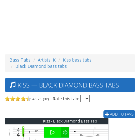
Bass Tabs
Artists: K
Kiss bass tabs
Black Diamond bass tabs
KISS — BLACK DIAMOND BASS TABS
Rate this tab:
4.5 / 5 (9x)
ADD TO FAVS
Kiss - Black Diamond Bass Tab