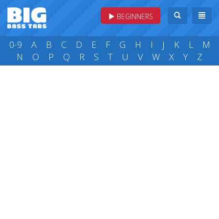
BEGINNERS
0-9
A
B
C
D
E
F
G
H
I
J
K
L
M
N
O
P
Q
R
S
T
U
V
W
X
Y
Z