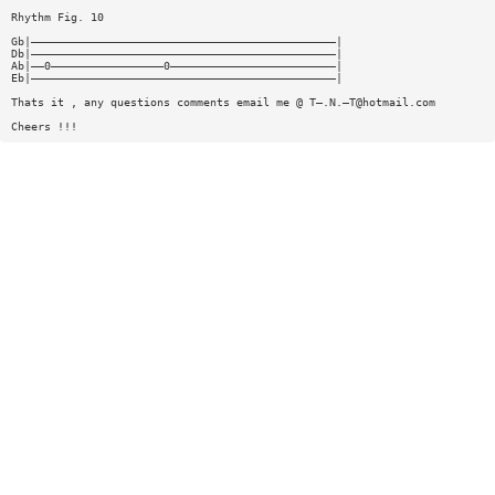
Rhythm Fig. 10
Gb|——————————————————————————————————————————————|
Db|——————————————————————————————————————————————|
Ab|——0—————————————————0—————————————————————————|
Eb|——————————————————————————————————————————————|
Thats it , any questions comments email me @ T—.N.—
T@hotmail.com
Cheers !!!