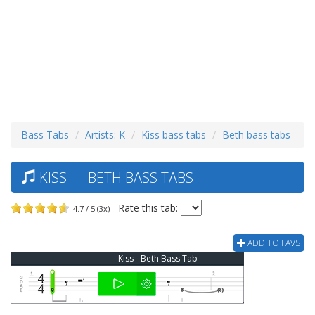
Bass Tabs
Artists: K
Kiss bass tabs
Beth bass tabs
KISS — BETH BASS TABS
Rate this tab:
4.7 / 5 (3x)
ADD TO FAVS
Kiss - Beth Bass Tab