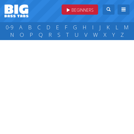
BEGINNERS
0-9
A
B
C
D
E
F
G
H
I
J
K
L
M
N
O
P
Q
R
S
T
U
V
W
X
Y
Z