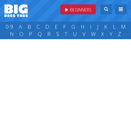
BEGINNERS
0-9
A
B
C
D
E
F
G
H
I
J
K
L
M
N
O
P
Q
R
S
T
U
V
W
X
Y
Z