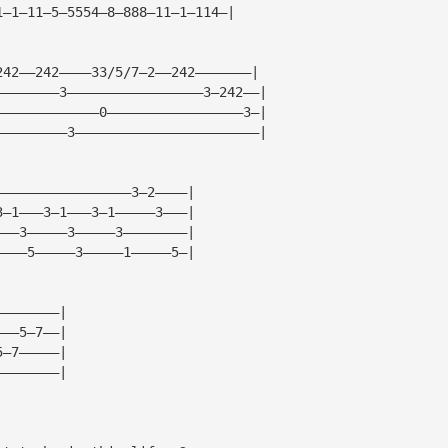
1—1—11—5—5554—8—888—11—1—114—|
242——242————33/5/7—2——242———————|
————————3—————————————————3—242——|
—————————————0—————————————————3—|
—————————3———————————————————————|
—————————————————3—2————|
3—1———3—1———3—1—————3———|
———3—————3—————3————————|
————5—————3—————1—————5—|
————————|
———5—7——|
5—7—————|
————————|