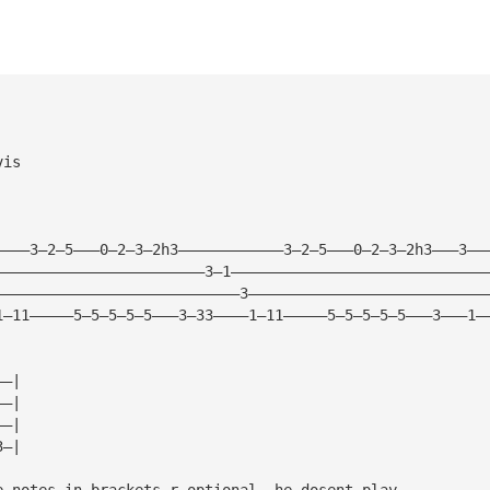
vis
————3—2—5———0—2—3—2h3————————————3—2—5———0—2—3—2h3———3——
————————————————————————3—1—————————————————————————————
————————————————————————————3———————————————————————————
1—11—————5—5—5—5—5———3—33————1—11—————5—5—5—5—5———3———1—
——|
——|
——|
3—|
e notes in brackets r optional, he dosent play 