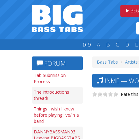
BEG
0-9
A
B
C
D
E
Bass Tabs
Artists:
FORUM
Tab Submission
INME — WO
Process
The introductions
Rate this
thread!
Things I wish I knew
before playing live/in a
band
DANNYBASSMAN93
Leaving BIGBASSTABS