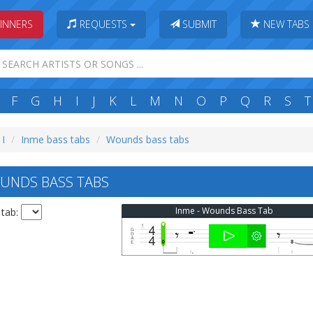
INNERS
REQUESTS
SUBMIT
NEW TABS
F
G
H
I
J
K
L
M
N
O
P
Q
R
S
T
 I
Inme bass tabs
Wounds bass tabs
UNDS BASS TABS
Inme - Wounds Bass Tab
 tab: