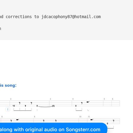
nd corrections to 
jdcacophony87@hotmail.com
m
his song: