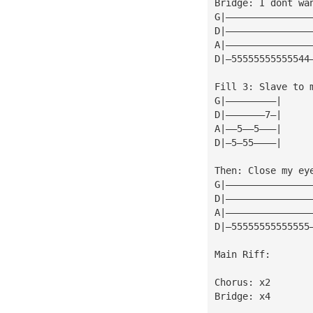
Bridge: I dont wa
G|———————————————
D|———————————————
A|———————————————
D|—55555555555544
Fill 3: Slave to 
G|—————————|
D|———————7—|
A|——5——5———|
D|—5—55————|
Then: Close my ey
G|———————————————
D|———————————————
A|———————————————
D|—55555555555555
Main Riff:
Chorus: x2
Bridge: x4 