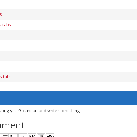
s
s tabs
s tabs
song yet. Go ahead and write something!
mment