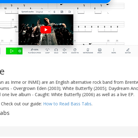
e
 as Inme or INME) are an English alternative rock band from Brent
lbums - Overgrown Eden (2003); White Butterfly (2005); Daydream An
 one live album - Caught: White Butterfly (2006) as well as a live EP.
 Check out our guide:
How to Read Bass Tabs
.
tabs