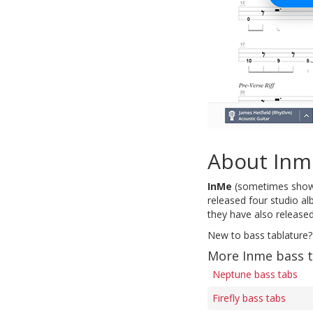
About Inm
InMe
(sometimes shown
released four studio a
they have also released
New to bass tablature?
More Inme bass 
Neptune bass tabs
Firefly bass tabs