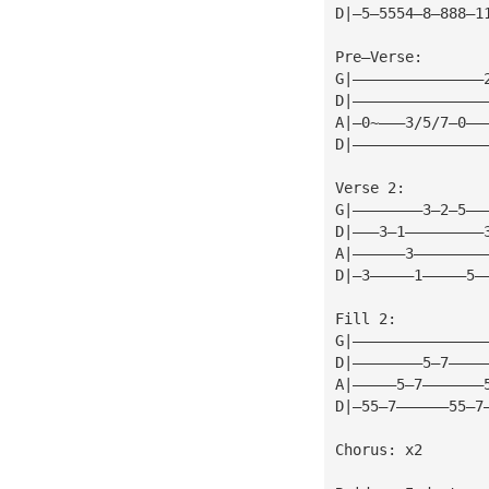
D|—5—5554—8—888—1
Pre—Verse:
G|———————————————
D|———————————————
A|—0~———3/5/7—0——
D|———————————————
Verse 2:
G|————————3—2—5——
D|———3—1—————————
A|——————3————————
D|—3—————1—————5—
Fill 2:
G|———————————————
D|————————5—7————
A|—————5—7———————
D|—55—7——————55—7
Chorus: x2