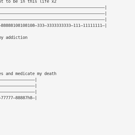
nt to be in this life x2
————————————————————————————————————————————|
————————————————————————————————————————————|
————————————————————————————————————————————|
—88888108108108—333—3333333333—111—11111111—|
my addiction
es and medicate my death
———————————————|
———————————————|
———————————————|
—77777—88887h8—|