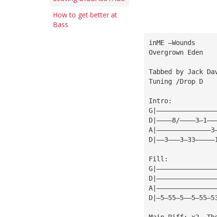
How to get better at
Bass
inME —Wounds
Overgrown Eden
Tabbed by Jack Da
Tuning /Drop D
Intro:
G|———————————————
D|————8/————3—1——
A|——————————————3
D|——3———3—33—————
Fill:
G|———————————————
D|———————————————
A|———————————————
D|—5—55—5——5—55—5
Main Riff: x2 —Th