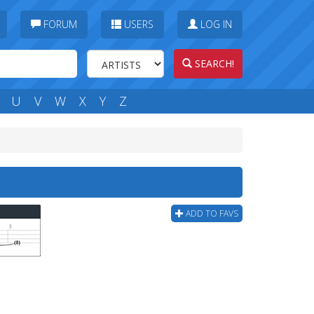
FORUM
USERS
LOG IN
SEARCH!
U
V
W
X
Y
Z
ADD TO FAVS