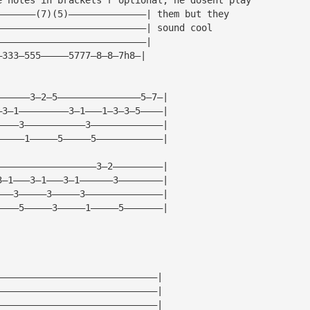
———————(7)(5)——————————————| them but they 
———————————————————————————| sound cool
———————————————————————————|
—333—555—————5777—8—8—7h8—|
——————3—2—5———————————————5—7—|
—3—1—————————3—1———1—3—3—5————|
————3———————————3—————————————|
—————1—————5—————5————————————|
——————————————————3—2—————————|
3—1———3—1———3—1——————3————————|
———3—————3—————3——————————————|
————5—————3—————1—————5———————|
—————————————————————————————|
—————————————————————————————|
—————————————————————————————|