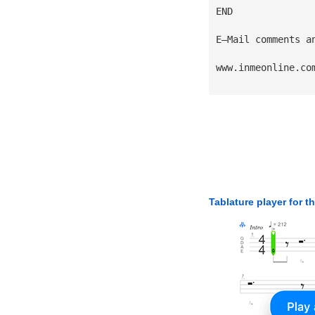
END
E—Mail comments a
www.inmeonline.co
Tablature player for t