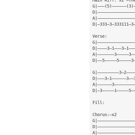
G|———(5)——————(3)
D|———————————————
A|———————————————
D|—333—3—333111—3
Verse:
G|———————————————
D|————3—1———3—1——
A|———————3—————3—
D|——5—————5—————3
G|—————————3—2———
D|———3—1——————3——
A|——————3————————
D|—3—————1—————5—
Fill:
Chorus:—x2
G|———————————————
D|———————————————
A|———————————————