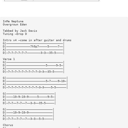
InMe Neptune
Overgrown Eden
Tabbed by Jack Davis
Tuning —Drop D
Intro x4 —come in after guitar and drums
G|—————————————————————————————————|
D|——————————————7h9p7—————5—————7——|
A|—————————————————————————————————|
D|—7—7—7—7—7—7————————3—3——35—5————|
Verse 1
G|—————————————————————————————————|
D|———————————————————————5—————9—5—|
A|—————————————————————————————————|
D|—7—7—7—7—7—7—7—7—7—3—3——35—5—————|
G|———————————————————————————————————|
D|———————————————————————5—7————9—10—|
A|———————————————————————————————————|
D|—7—7—7—7—7—7—7—7—7—3—3————5—5——————|
G|————————————————————————————|
D|————10—9—10—9—————5—————9—5—|
A|————————————————————————————|
D|—7—7——7—7——7——3—3——35—5—————|
G|———————————————————————————|
D|————10—9—10—9——————————————|
A|———————————————————————————|
D|—7—7——7—7——7——3—3——5—5—————|
Chorus