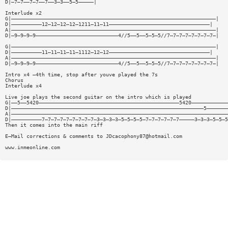
D|—7—7——7—7——7——3—3——5—5—————|
Interlude x2
G|———————————————————————————————————————————————————————————————————|
D|——————————12—12—12—12—1211—11—11—————————————————————————————————|
A|———————————————————————————————————————————————————————————————————|
D|—9—9—9—9———————————————————————————4//5——5——5—5—5//7—7—7—7—7—7—7—7—|
G|———————————————————————————————————————————————————————————————————|
D|——————————11—11—11—11—1112—12—12—————————————————————————————————|
A|———————————————————————————————————————————————————————————————————|
D|—9—9—9—9———————————————————————————4//5——5——5—5—5//7—7—7—7—7—7—7—7—|
Intro x4 —4th time, stop after youve played the 7s
Chorus
Interlude x4
Live joe plays the second guitar on the intro which is played
G|——5——5420——————————————————————————————————————————————5420————————————
D|———————————————————————————————————————————————————————————————5———————
A|———————————————————————————————————————————————————————————————————————
D|——————————7—7—7—7—7—7—7—7—7—3—3—3—3—5—5—5—5—7—7—7—7—7—7—————3—3—3—5—5—5
Then it comes into the main riff
E—Mail corrections & comments to
JDcacophony87@hotmail.com
www.inmeonline.com