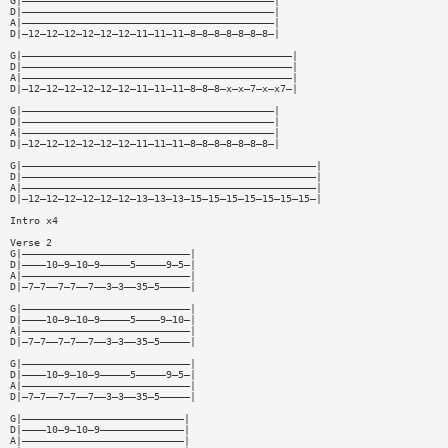
G|——————————————————————————————————————————|
D|——————————————————————————————————————————|
A|——————————————————————————————————————————|
D|—12—12—12—12—12—12—11—11—11—8—8—8—8—8—8—8—|
G|—————————————————————————————————————————————|
D|—————————————————————————————————————————————|
A|—————————————————————————————————————————————|
D|—12—12—12—12—12—12—11—11—11—8—8—8—x—x—7—x—x7—|
G|——————————————————————————————————————————|
D|——————————————————————————————————————————|
A|——————————————————————————————————————————|
D|—12—12—12—12—12—12—11—11—11—8—8—8—8—8—8—8—|
G|—————————————————————————————————————————————————|
D|—————————————————————————————————————————————————|
A|—————————————————————————————————————————————————|
D|—12—12—12—12—12—12—13—13—13—15—15—15—15—15—15—15—|
Intro x4
Verse 2
G|————————————————————————————|
D|————10—9—10—9—————5—————9—5—|
A|————————————————————————————|
D|—7—7——7—7——7——3—3——35—5—————|
G|————————————————————————————|
D|————10—9—10—9—————5————9—10—|
A|————————————————————————————|
D|—7—7——7—7——7——3—3——35—5—————|
G|————————————————————————————|
D|————10—9—10—9—————5—————9—5—|
A|————————————————————————————|
D|—7—7——7—7——7——3—3——35—5—————|
G|———————————————————————————|
D|————10—9—10—9——————————————|
A|———————————————————————————|