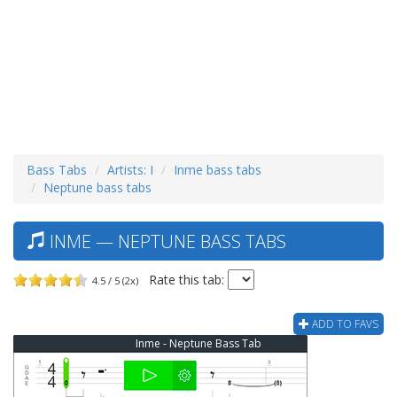
Bass Tabs
Artists: I
Inme bass tabs
Neptune bass tabs
INME — NEPTUNE BASS TABS
Rate this tab:
4.5 / 5 (2x)
ADD TO FAVS
Inme - Neptune Bass Tab