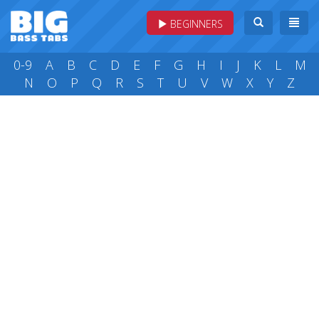
BEGINNERS
0-9
A
B
C
D
E
F
G
H
I
J
K
L
M
N
O
P
Q
R
S
T
U
V
W
X
Y
Z