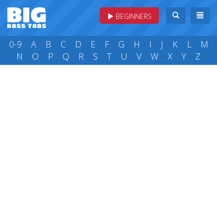
BEGINNERS
0-9
A
B
C
D
E
F
G
H
I
J
K
L
M
N
O
P
Q
R
S
T
U
V
W
X
Y
Z