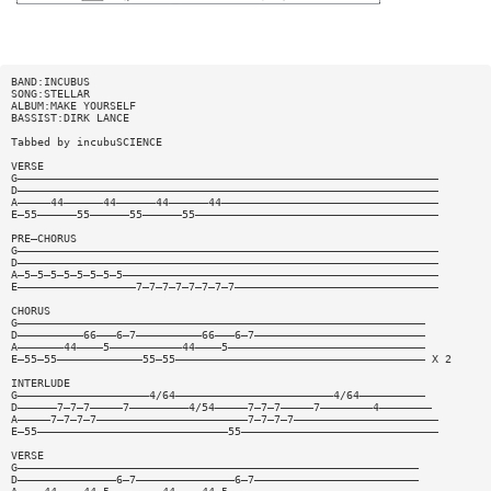
BAND:INCUBUS
SONG:STELLAR
ALBUM:MAKE YOURSELF
BASSIST:DIRK LANCE
Tabbed by incubuSCIENCE
VERSE
G————————————————————————————————————————————————————————————————
D————————————————————————————————————————————————————————————————
A—————44——————44——————44——————44—————————————————————————————————
E—55——————55——————55——————55—————————————————————————————————————
PRE—CHORUS
G————————————————————————————————————————————————————————————————
D————————————————————————————————————————————————————————————————
A—5—5—5—5—5—5—5—5————————————————————————————————————————————————
E——————————————————7—7—7—7—7—7—7—7———————————————————————————————
CHORUS
G——————————————————————————————————————————————————————————————
D——————————66———6—7——————————66———6—7——————————————————————————
A———————44————5———————————44————5——————————————————————————————
E—55—55—————————————55—55—————————————————————————————————————— X 2
INTERLUDE
G————————————————————4/64————————————————————————4/64——————————
D——————7—7—7—————7—————————4/54—————7—7—7—————7————————4————————
A—————7—7—7—7———————————————————————7—7—7—7——————————————————————
E—55—————————————————————————————55——————————————————————————————
VERSE
G—————————————————————————————————————————————————————————————
D———————————————6—7———————————————6—7—————————————————————————