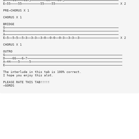
A————44————44—5————————44————44—5—————————————————————————————
E—55————55——————————55————55—————————————————————————————————— X 2
PRE—CHORUS X 1
CHORUS X 1
BRIDGE
G—————————————————————————————————————————————————————————————
D—————————————————————————————————————————————————————————————
A—————————————————————————————————————————————————————————————
E—5——5—5——5—3——3—3——3—0——0—0——0—3——3—3——3————————————————————— X 2
CHORUS X 1
OUTRO
G———————————————————————————————————————————————————————————————
D————66———6—7———————————————————————————————————————————————————
A—44————5—————5—————————————————————————————————————————————————
E———————————————————————————————————————————————————————————————
The interlude in this tab is 100% correct.
I hope you enjoy this alot.
PLEASE RATE THIS TAB!!!!!
—GORDS