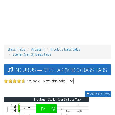
Bass Tabs
Artists: I
Incubus bass tabs
Stellar (ver 3) bass tabs
INCUBUS — STELLAR (VER 3) BASS TABS
Rate this tab:
4.7 / 5 (3x)
ADD TO FAVS
Incubus - Stellar (ver 3) Bass Tab