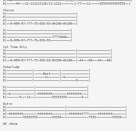
A|—44—————————————————————————————11h12—|—————————————————————————————|
E|—————44———12—121212126/12—1212———————|—77———11—————55555555555555——|
Chorus
G|——————————————————————————————————————|
D|——————————————————————————————————————|
A|——————————————————————————————————————|
E|——9—999—97—777—75—555—55—0h200—0h200——|
G|———————————————————————————————————|
D|———————————————————————————————————|
A|—————————————————————————77776666——|
E|——9—999—97—777—75—555—55———————————|
1st Time Only
G|——————————————————————————————————————|——————————————————|
D|——————————————————————————————————————|——————————————————|
A|——————————————————————————————————————|——————————————————|
E|——9—999—97—777—75—555—55—0h200—0h200——|—44———00———44———00|
Interlude
G|——————————————|——————————————|———————————————|
D|——————————————|—————Rest—————|———————————————|
A|——————————————|——————1x——————|—4—————————————|
E|——————————————|——————————————|————————5——————|
G|———————————————|————————————————————————————|
D|———————————————|————————————————————————————|
A|—4—————————————|—44444444————————44444444———|
E|———————5—/—12——|—————————55555555————————5——|
Outro
G|————————————————————————————————|————————————————————————————————|
D|————————————————————————————————|————————————————————————————————|
A|—44444444————————44444444———————|—44444444777—————44444444———————|
E|—————————55555555————————55550——|————————————7555—————————55550——|
OK —Done