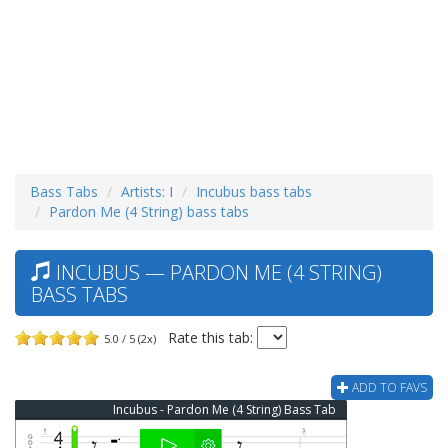
Bass Tabs
Artists: I
Incubus bass tabs
Pardon Me (4 String) bass tabs
INCUBUS — PARDON ME (4 STRING)
BASS TABS
Rate this tab:
5.0 / 5 (2x)
ADD TO FAVS
Incubus - Pardon Me (4 String) Bass Tab