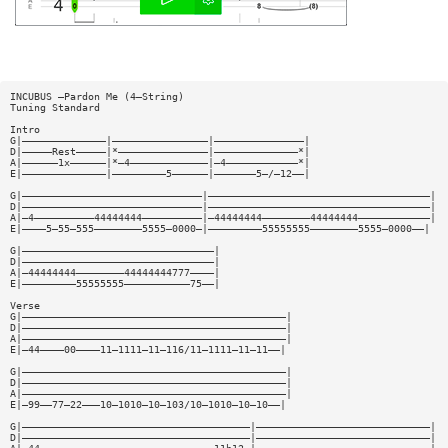
INCUBUS —Pardon Me (4—String)
Tuning Standard
Intro
G|——————————————|————————————————|———————————————|
D|—————Rest—————|*———————————————|——————————————*|
A|——————1x——————|*—4—————————————|—4————————————*|
E|——————————————|—————————5——————|———————5—/—12——|
G|——————————————————————————————|—————————————————————————————————————|
D|——————————————————————————————|—————————————————————————————————————|
A|—4——————————44444444——————————|—44444444————————44444444————————————|
E|————5—55—555————————5555—0000—|—————————55555555————————5555—0000——|
G|————————————————————————————————|
D|————————————————————————————————|
A|—44444444————————44444444777————|
E|—————————55555555———————————75——|
Verse
G|————————————————————————————————————————————|
D|————————————————————————————————————————————|
A|————————————————————————————————————————————|
E|—44————00————11—1111—11—116/11—1111—11—11——|
G|————————————————————————————————————————————|
D|————————————————————————————————————————————|
A|————————————————————————————————————————————|
E|—99——77—22———10—1010—10—103/10—1010—10—10——|
G|——————————————————————————————————————|—————————————————————————————|
D|——————————————————————————————————————|—————————————————————————————|