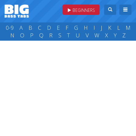
BEGINNERS
0-9
A
B
C
D
E
F
G
H
I
J
K
L
M
N
O
P
Q
R
S
T
U
V
W
X
Y
Z