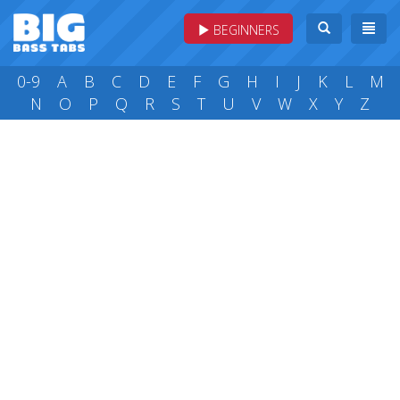
BEGINNERS
0-9
A
B
C
D
E
F
G
H
I
J
K
L
M
N
O
P
Q
R
S
T
U
V
W
X
Y
Z