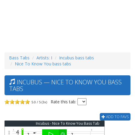
Bass Tabs
Artists: I
Incubus bass tabs
Nice To Know You bass tabs
INCUBUS — NICE TO KNOW YOU BASS
TABS
Rate this tab:
5.0 / 5 (3x)
ADD TO FAVS
Incubus - Nice To Know You Bass Tab